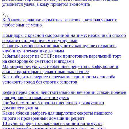
улыбнется удача, а кому придется экономить
Еда
Кабачковая аджика: ароматная заготовка, которая украсит
любое зимнее меню
Помидоры с красной смородиной на зиму: необычный способ
сохранить плоды целыми и упругими
Сварить, заморозить или высушить: как лучше сохранить
клубнику и землянику до зимы
Забытый десерт из СССР: как приготовить карельский торт
на сковороде со сметаной и ягодами
Маринады без уксуса: необычные рецепты с кофе, колой и
ананасом, которые сделают шашлык сочнее
Как победить вечернее переедание: три простых способа
успокоить голод без строгих запретов
Кефир перед сном: действительно ли вечерний стакан полезен
для здоровья и помогает похудеть
Грибы в сметане: 5 простых рецептов для вкусного
домашнего ужина
Какие яблоки выбрать для шарлотки: секреты пышного
пирога и проверенный домашний рецепт
10 лучших рецептов варенья из вишни на зиму: от
классической пятиминутки до десертных вариантов