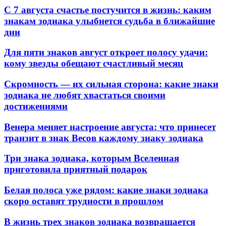
С 7 августа счастье постучится в жизнь: каким
знакам зодиака улыбнется судьба в ближайшие
дни
Для пяти знаков август откроет полосу удачи:
кому звезды обещают счастливый месяц
Скромность — их сильная сторона: какие знаки
зодиака не любят хвастаться своими
достижениями
Венера меняет настроение августа: что принесет
транзит в знак Весов каждому знаку зодиака
Три знака зодиака, которым Вселенная
приготовила приятный подарок
Белая полоса уже рядом: какие знаки зодиака
скоро оставят трудности в прошлом
В жизнь трех знаков зодиака возвращается