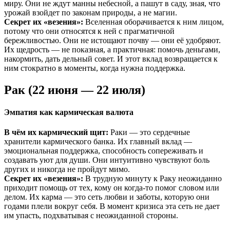
миру. Они не ждут манны небесной, а пашут в саду, зная, что
урожай взойдет по законам природы, а не магии.
Секрет их «везения»:
Вселенная оборачивается к ним лицом,
потому что они относятся к ней с прагматичной
бережливостью. Они не истощают почву — они её удобряют.
Их щедрость — не показная, а практичная: помочь деньгами,
накормить, дать дельный совет. И этот вклад возвращается к
ним стократно в моменты, когда нужна поддержка.
Рак (22 июня — 22 июля)
Эмпатия как кармическая валюта
В чём их кармический щит:
Раки — это сердечные
хранители кармического банка. Их главный вклад —
эмоциональная поддержка, способность сопереживать и
создавать уют для души. Они интуитивно чувствуют боль
других и никогда не пройдут мимо.
Секрет их «везения»:
В трудную минуту к Раку неожиданно
приходит помощь от тех, кому он когда-то помог словом или
делом. Их карма — это сеть любви и заботы, которую они
годами плели вокруг себя. В момент кризиса эта сеть не дает
им упасть, подхватывая с неожиданной стороны.