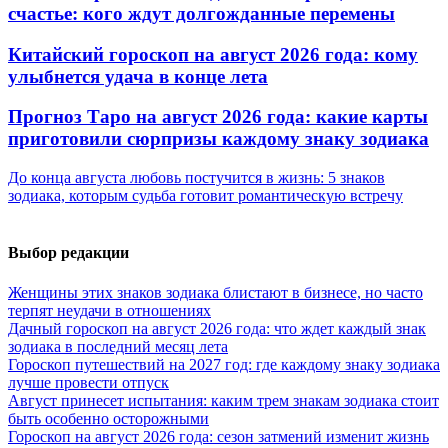
счастье: кого ждут долгожданные перемены
Китайский гороскоп на август 2026 года: кому
улыбнется удача в конце лета
Прогноз Таро на август 2026 года: какие карты
приготовили сюрпризы каждому знаку зодиака
До конца августа любовь постучится в жизнь: 5 знаков
зодиака, которым судьба готовит романтическую встречу
Выбор редакции
Женщины этих знаков зодиака блистают в бизнесе, но часто
терпят неудачи в отношениях
Дачный гороскоп на август 2026 года: что ждет каждый знак
зодиака в последний месяц лета
Гороскоп путешествий на 2027 год: где каждому знаку зодиака
лучше провести отпуск
Август принесет испытания: каким трем знакам зодиака стоит
быть особенно осторожными
Гороскоп на август 2026 года: сезон затмений изменит жизнь