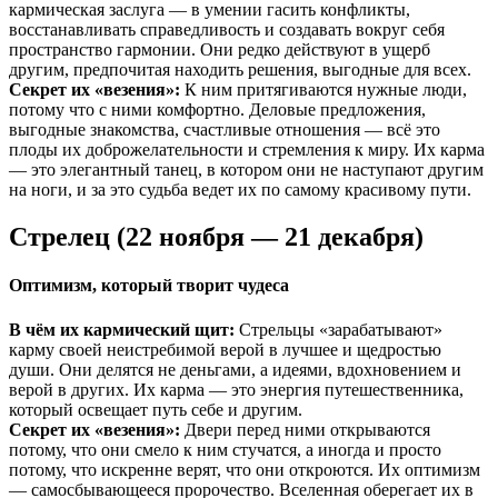
кармическая заслуга — в умении гасить конфликты,
восстанавливать справедливость и создавать вокруг себя
пространство гармонии. Они редко действуют в ущерб
другим, предпочитая находить решения, выгодные для всех.
Секрет их «везения»:
К ним притягиваются нужные люди,
потому что с ними комфортно. Деловые предложения,
выгодные знакомства, счастливые отношения — всё это
плоды их доброжелательности и стремления к миру. Их карма
— это элегантный танец, в котором они не наступают другим
на ноги, и за это судьба ведет их по самому красивому пути.
Стрелец (22 ноября — 21 декабря)
Оптимизм, который творит чудеса
В чём их кармический щит:
Стрельцы «зарабатывают»
карму своей неистребимой верой в лучшее и щедростью
души. Они делятся не деньгами, а идеями, вдохновением и
верой в других. Их карма — это энергия путешественника,
который освещает путь себе и другим.
Секрет их «везения»:
Двери перед ними открываются
потому, что они смело к ним стучатся, а иногда и просто
потому, что искренне верят, что они откроются. Их оптимизм
— самосбывающееся пророчество. Вселенная оберегает их в