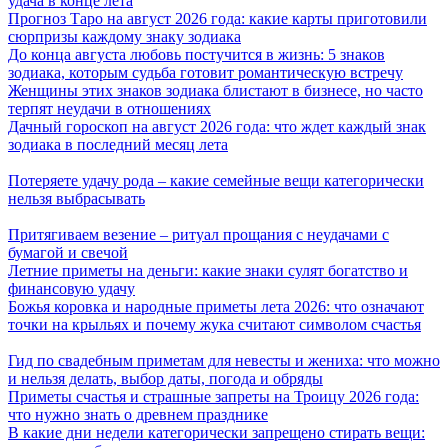
удача в конце лета
Прогноз Таро на август 2026 года: какие карты приготовили
сюрпризы каждому знаку зодиака
До конца августа любовь постучится в жизнь: 5 знаков
зодиака, которым судьба готовит романтическую встречу
Женщины этих знаков зодиака блистают в бизнесе, но часто
терпят неудачи в отношениях
Дачный гороскоп на август 2026 года: что ждет каждый знак
зодиака в последний месяц лета
Потеряете удачу рода – какие семейные вещи категорически
нельзя выбрасывать
Притягиваем везение – ритуал прощания с неудачами с
бумагой и свечой
Летние приметы на деньги: какие знаки сулят богатство и
финансовую удачу
Божья коровка и народные приметы лета 2026: что означают
точки на крыльях и почему жука считают символом счастья
Гид по свадебным приметам для невесты и жениха: что можно
и нельзя делать, выбор даты, погода и обряды
Приметы счастья и страшные запреты на Троицу 2026 года:
что нужно знать о древнем празднике
В какие дни недели категорически запрещено стирать вещи: