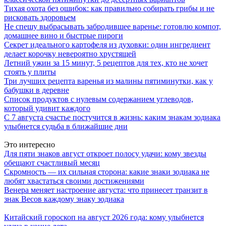
Тихая охота без ошибок: как правильно собирать грибы и не
рисковать здоровьем
Не спешу выбрасывать забродившее варенье: готовлю компот,
домашнее вино и быстрые пироги
Секрет идеального картофеля из духовки: один ингредиент
делает корочку невероятно хрустящей
Летний ужин за 15 минут, 5 рецептов для тех, кто не хочет
стоять у плиты
Три лучших рецепта варенья из малины пятиминутки, как у
бабушки в деревне
Список продуктов с нулевым содержанием углеводов,
который удивит каждого
С 7 августа счастье постучится в жизнь: каким знакам зодиака
улыбнется судьба в ближайшие дни
Это интересно
Для пяти знаков август откроет полосу удачи: кому звезды
обещают счастливый месяц
Скромность — их сильная сторона: какие знаки зодиака не
любят хвастаться своими достижениями
Венера меняет настроение августа: что принесет транзит в
знак Весов каждому знаку зодиака
Китайский гороскоп на август 2026 года: кому улыбнется