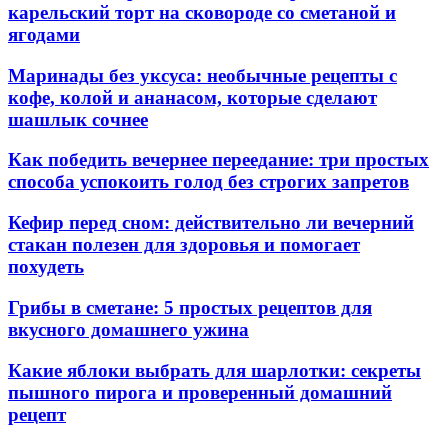
карельский торт на сковороде со сметаной и
ягодами
Маринады без уксуса: необычные рецепты с
кофе, колой и ананасом, которые сделают
шашлык сочнее
Как победить вечернее переедание: три простых
способа успокоить голод без строгих запретов
Кефир перед сном: действительно ли вечерний
стакан полезен для здоровья и помогает
похудеть
Грибы в сметане: 5 простых рецептов для
вкусного домашнего ужина
Какие яблоки выбрать для шарлотки: секреты
пышного пирога и проверенный домашний
рецепт