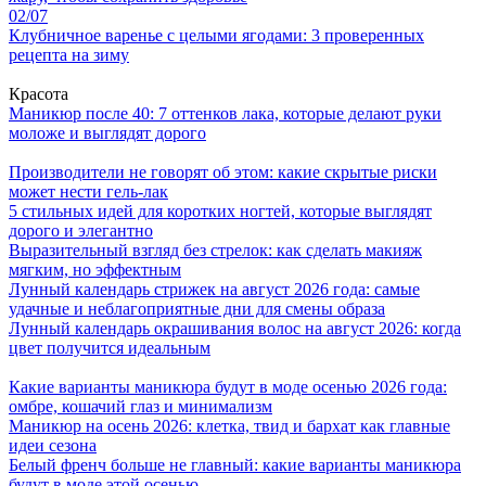
02/07
Клубничное варенье с целыми ягодами: 3 проверенных
рецепта на зиму
Красота
Маникюр после 40: 7 оттенков лака, которые делают руки
моложе и выглядят дорого
Производители не говорят об этом: какие скрытые риски
может нести гель-лак
5 стильных идей для коротких ногтей, которые выглядят
дорого и элегантно
Выразительный взгляд без стрелок: как сделать макияж
мягким, но эффектным
Лунный календарь стрижек на август 2026 года: самые
удачные и неблагоприятные дни для смены образа
Лунный календарь окрашивания волос на август 2026: когда
цвет получится идеальным
Какие варианты маникюра будут в моде осенью 2026 года:
омбре, кошачий глаз и минимализм
Маникюр на осень 2026: клетка, твид и бархат как главные
идеи сезона
Белый френч больше не главный: какие варианты маникюра
будут в моде этой осенью