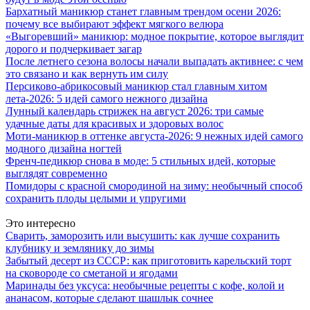
Бархатный маникюр станет главным трендом осени 2026:
почему все выбирают эффект мягкого велюра
«Выгоревший» маникюр: модное покрытие, которое выглядит
дорого и подчеркивает загар
После летнего сезона волосы начали выпадать активнее: с чем
это связано и как вернуть им силу
Персиково-абрикосовый маникюр стал главным хитом
лета-2026: 5 идей самого нежного дизайна
Лунный календарь стрижек на август 2026: три самые
удачные даты для красивых и здоровых волос
Моти-маникюр в оттенке августа-2026: 9 нежных идей самого
модного дизайна ногтей
Френч-педикюр снова в моде: 5 стильных идей, которые
выглядят современно
Помидоры с красной смородиной на зиму: необычный способ
сохранить плоды целыми и упругими
Это интересно
Сварить, заморозить или высушить: как лучше сохранить
клубнику и землянику до зимы
Забытый десерт из СССР: как приготовить карельский торт
на сковороде со сметаной и ягодами
Маринады без уксуса: необычные рецепты с кофе, колой и
ананасом, которые сделают шашлык сочнее