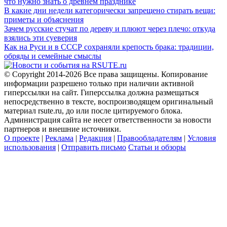
что нужно знать о древнем празднике
В какие дни недели категорически запрещено стирать вещи:
приметы и объяснения
Зачем русские стучат по дереву и плюют через плечо: откуда
взялись эти суеверия
Как на Руси и в СССР сохраняли крепость брака: традиции,
обряды и семейные смыслы
© Copyright 2014-2026 Все права защищены. Копирование
информации разрешено только при наличии активной
гиперссылки на сайт. Гиперссылка должна размещаться
непосредственно в тексте, воспроизводящем оригинальный
материал rsute.ru, до или после цитируемого блока.
Администрация сайта не несет ответственности за новости
партнеров и внешние источники.
О проекте
|
Реклама
|
Редакция
|
Правообладателям
|
Условия
использования
|
Отправить письмо
Статьи и обзоры