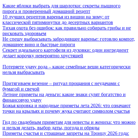
Какие яблоки выбрать для шарлотки: секреты пышного
пирога и проверенный домашний рецепт
10 лучших рецептов варенья из вишни на зиму: от
классической пятиминутки до десертных вариантов
Тихая охота без ошибок: как правильно собирать грибы и не
рисковать здоровьем
Не спешу выбрасывать забродившее варенье: готовлю компот,
домашнее вино и быстрые пироги
Секрет идеального картофеля из духовки: один ингредиент
делает корочку невероятно хрустящей
Потеряете удачу рода – какие семейные вещи категорически
нельзя выбрасывать
Притягиваем везение – ритуал прощания с неудачами с
бумагой и свечой
Летние приметы на деньги: какие знаки сулят богатство и
финансовую удачу
Божья коровка и народные приметы лета 2026: что означают
точки на крыльях и почему жука считают символом счастья
Гид по свадебным приметам для невесты и жениха: что можно
и нельзя делать, выбор даты, погода и обряды
Приметы счастья и страшные запреты на Троицу 2026 года: