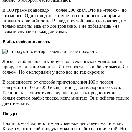
нюанс, о котором часто забывают.
В 100 граммах авокадо — более 200 ккал. Это не «плохо», но
это много. Один плод легко тянет на полноценный прием
пищи по калорийности. Вывод простой: авокадо полезен, но
только если ты ешь его дозированно, а не добавляешь «на
всякий случай» в каждый салат.
Рыба, особенно лосось
Лосось стабильно фигурирует во всех списках «идеальных
продуктов для похудения». И неспроста — он богат омега-3 и
белком. Но с калориями у него все не так скромно.
В зависимости от способа приготовления 100 г лосося
содержат от 160 до 250 ккал, а иногда он калорийнее мяса.
Если цель — снизить вес, лучше отдавать предпочтение
белым сортам рыбы: треске, хеку, минтаю. Они действительно
диетические.
Йогурт
Надпись «0% жирности» на упаковке действует магически.
Кажется, что такой продукт можно есть без ограничений. Но