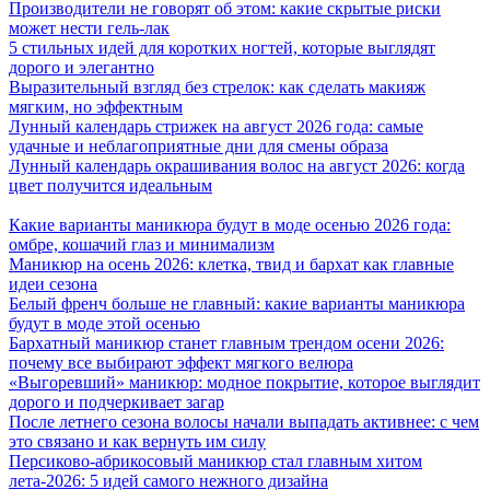
Производители не говорят об этом: какие скрытые риски
может нести гель-лак
5 стильных идей для коротких ногтей, которые выглядят
дорого и элегантно
Выразительный взгляд без стрелок: как сделать макияж
мягким, но эффектным
Лунный календарь стрижек на август 2026 года: самые
удачные и неблагоприятные дни для смены образа
Лунный календарь окрашивания волос на август 2026: когда
цвет получится идеальным
Какие варианты маникюра будут в моде осенью 2026 года:
омбре, кошачий глаз и минимализм
Маникюр на осень 2026: клетка, твид и бархат как главные
идеи сезона
Белый френч больше не главный: какие варианты маникюра
будут в моде этой осенью
Бархатный маникюр станет главным трендом осени 2026:
почему все выбирают эффект мягкого велюра
«Выгоревший» маникюр: модное покрытие, которое выглядит
дорого и подчеркивает загар
После летнего сезона волосы начали выпадать активнее: с чем
это связано и как вернуть им силу
Персиково-абрикосовый маникюр стал главным хитом
лета-2026: 5 идей самого нежного дизайна