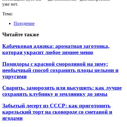
уже нет.
Тема:
Похудение
Читайте также
Кабачковая аджика: ароматная заготовка,
которая украсит любое зимнее меню
Помидоры с красной смородиной на зиму:
необычный способ сохранить плоды целыми и
упругими
Сварить, заморозить или высушить: как лучше
сохранить клубнику и землянику до зимы
Забытый десерт из СССР: как приготовить
карельский торт на сковороде со сметаной и
ягодами