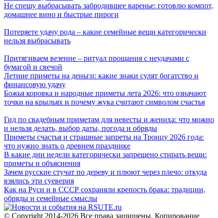
Не спешу выбрасывать забродившее варенье: готовлю компот,
домашнее вино и быстрые пироги
Потеряете удачу рода – какие семейные вещи категорически
нельзя выбрасывать
Притягиваем везение – ритуал прощания с неудачами с
бумагой и свечой
Летние приметы на деньги: какие знаки сулят богатство и
финансовую удачу
Божья коровка и народные приметы лета 2026: что означают
точки на крыльях и почему жука считают символом счастья
Гид по свадебным приметам для невесты и жениха: что можно
и нельзя делать, выбор даты, погода и обряды
Приметы счастья и страшные запреты на Троицу 2026 года:
что нужно знать о древнем празднике
В какие дни недели категорически запрещено стирать вещи:
приметы и объяснения
Зачем русские стучат по дереву и плюют через плечо: откуда
взялись эти суеверия
Как на Руси и в СССР сохраняли крепость брака: традиции,
обряды и семейные смыслы
© Copyright 2014-2026 Все права защищены. Копирование