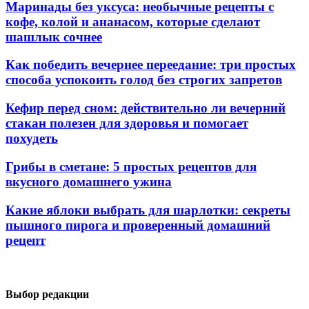
Маринады без уксуса: необычные рецепты с
кофе, колой и ананасом, которые сделают
шашлык сочнее
Как победить вечернее переедание: три простых
способа успокоить голод без строгих запретов
Кефир перед сном: действительно ли вечерний
стакан полезен для здоровья и помогает
похудеть
Грибы в сметане: 5 простых рецептов для
вкусного домашнего ужина
Какие яблоки выбрать для шарлотки: секреты
пышного пирога и проверенный домашний
рецепт
Выбор редакции