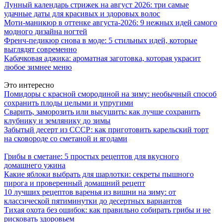
Лунный календарь стрижек на август 2026: три самые
удачные даты для красивых и здоровых волос
Моти-маникюр в оттенке августа-2026: 9 нежных идей самого
модного дизайна ногтей
Френч-педикюр снова в моде: 5 стильных идей, которые
выглядят современно
Кабачковая аджика: ароматная заготовка, которая украсит
любое зимнее меню
Это интересно
Помидоры с красной смородиной на зиму: необычный способ
сохранить плоды целыми и упругими
Сварить, заморозить или высушить: как лучше сохранить
клубнику и землянику до зимы
Забытый десерт из СССР: как приготовить карельский торт
на сковороде со сметаной и ягодами
Грибы в сметане: 5 простых рецептов для вкусного
домашнего ужина
Какие яблоки выбрать для шарлотки: секреты пышного
пирога и проверенный домашний рецепт
10 лучших рецептов варенья из вишни на зиму: от
классической пятиминутки до десертных вариантов
Тихая охота без ошибок: как правильно собирать грибы и не
рисковать здоровьем