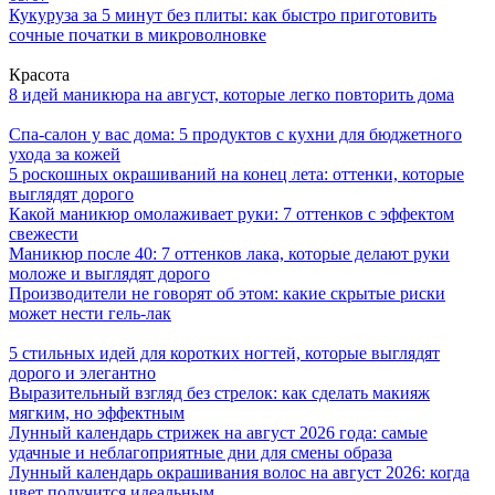
Кукуруза за 5 минут без плиты: как быстро приготовить
сочные початки в микроволновке
Красота
8 идей маникюра на август, которые легко повторить дома
Спа-салон у вас дома: 5 продуктов с кухни для бюджетного
ухода за кожей
5 роскошных окрашиваний на конец лета: оттенки, которые
выглядят дорого
Какой маникюр омолаживает руки: 7 оттенков с эффектом
свежести
Маникюр после 40: 7 оттенков лака, которые делают руки
моложе и выглядят дорого
Производители не говорят об этом: какие скрытые риски
может нести гель-лак
5 стильных идей для коротких ногтей, которые выглядят
дорого и элегантно
Выразительный взгляд без стрелок: как сделать макияж
мягким, но эффектным
Лунный календарь стрижек на август 2026 года: самые
удачные и неблагоприятные дни для смены образа
Лунный календарь окрашивания волос на август 2026: когда
цвет получится идеальным