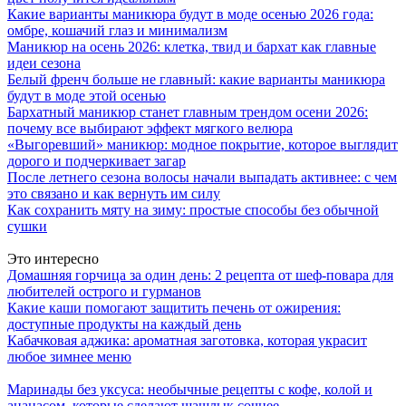
Какие варианты маникюра будут в моде осенью 2026 года:
омбре, кошачий глаз и минимализм
Маникюр на осень 2026: клетка, твид и бархат как главные
идеи сезона
Белый френч больше не главный: какие варианты маникюра
будут в моде этой осенью
Бархатный маникюр станет главным трендом осени 2026:
почему все выбирают эффект мягкого велюра
«Выгоревший» маникюр: модное покрытие, которое выглядит
дорого и подчеркивает загар
После летнего сезона волосы начали выпадать активнее: с чем
это связано и как вернуть им силу
Как сохранить мяту на зиму: простые способы без обычной
сушки
Это интересно
Домашняя горчица за один день: 2 рецепта от шеф-повара для
любителей острого и гурманов
Какие каши помогают защитить печень от ожирения:
доступные продукты на каждый день
Кабачковая аджика: ароматная заготовка, которая украсит
любое зимнее меню
Маринады без уксуса: необычные рецепты с кофе, колой и
ананасом, которые сделают шашлык сочнее