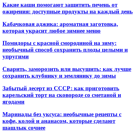
Какие каши помогают защитить печень от
ожирения: доступные продукты на каждый день
Кабачковая аджика: ароматная заготовка,
которая украсит любое зимнее меню
Помидоры с красной смородиной на зиму:
необычный способ сохранить плоды целыми и
упругими
Сварить, заморозить или высушить: как лучше
сохранить клубнику и землянику до зимы
Забытый десерт из СССР: как приготовить
карельский торт на сковороде со сметаной и
ягодами
Маринады без уксуса: необычные рецепты с
кофе, колой и ананасом, которые сделают
шашлык сочнее