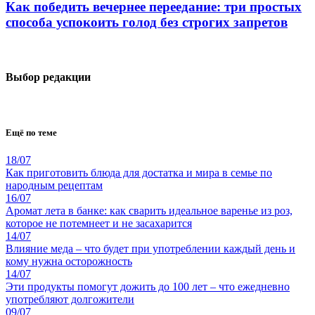
Как победить вечернее переедание: три простых
способа успокоить голод без строгих запретов
Выбор редакции
Ещё по теме
18/07
Как приготовить блюда для достатка и мира в семье по
народным рецептам
16/07
Аромат лета в банке: как сварить идеальное варенье из роз,
которое не потемнеет и не засахарится
14/07
Влияние меда – что будет при употреблении каждый день и
кому нужна осторожность
14/07
Эти продукты помогут дожить до 100 лет – что ежедневно
употребляют долгожители
09/07