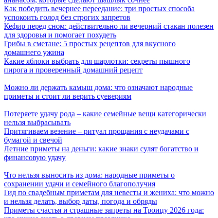
Как победить вечернее переедание: три простых способа
успокоить голод без строгих запретов
Кефир перед сном: действительно ли вечерний стакан полезен
для здоровья и помогает похудеть
Грибы в сметане: 5 простых рецептов для вкусного
домашнего ужина
Какие яблоки выбрать для шарлотки: секреты пышного
пирога и проверенный домашний рецепт
Можно ли держать камыш дома: что означают народные
приметы и стоит ли верить суевериям
Потеряете удачу рода – какие семейные вещи категорически
нельзя выбрасывать
Притягиваем везение – ритуал прощания с неудачами с
бумагой и свечой
Летние приметы на деньги: какие знаки сулят богатство и
финансовую удачу
Что нельзя выносить из дома: народные приметы о
сохранении удачи и семейного благополучия
Гид по свадебным приметам для невесты и жениха: что можно
и нельзя делать, выбор даты, погода и обряды
Приметы счастья и страшные запреты на Троицу 2026 года: