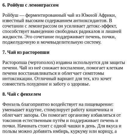
6. Ройбуш с лемонграссом
Ройбуш — ферментированный чай из Южной Африки,
известный высоким содержанием антиоксидантов. В
сочетании с лемонграссом он усиливает детокс-эффект,
способствует выведению свободных радикалов и лишней
жидкости. Это сочетание поддерживает печень, почки,
поджелудочную и мочевыделительную систему.
7. Чай из расторопши
Расторопша (чертополох) издавна используется для защиты
печени. Чай из неё снижает воспаление, помогает клеткам
печени восстанавливаться и облегчает симптомы
интоксикации. Отличный вариант для тех, кто хочет
совместить похудение и заботу о здоровье.
8. Чай с фенхелем
Фенхель благоприятно воздействует на пищеварение:
уменьшает вздутие, стимулирует работу кишечника и
облегчает запоры. Он помогает организму избавляться от
токсинов естественным путём и поддерживает печень и
почки. Начинать стоит с одной чашки в день. Для вкуса и
пользы можно добавить имбирь, куркуму или корицу, а