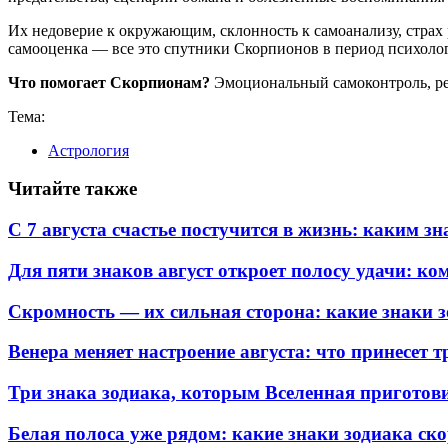
Их недоверие к окружающим, склонность к самоанализу, страх 
самооценка — все это спутники Скорпионов в период психолог
Что помогает Скорпионам?
Эмоциональный самоконтроль, рег
Тема:
Астрология
Читайте также
С 7 августа счастье постучится в жизнь: каким 
Для пяти знаков август откроет полосу удачи: к
Скромность — их сильная сторона: какие знаки 
Венера меняет настроение августа: что принесет 
Три знака зодиака, которым Вселенная пригото
Белая полоса уже рядом: какие знаки зодиака ск