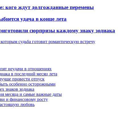
ье: кого ждут долгожданные перемены
ыбнется удача в конце лета
 приготовили сюрпризы каждому знаку зодиака
, которым судьба готовит романтическую встречу
рпят неудачи в отношениях
диака в последний месяц лета
 лучше провести отпуск
 быть особенно осторожными
ех знаков зодиака
тия месяца и самые важные даты
юбви и финансовому росту
 настоящую любовь