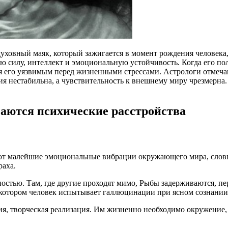
духовный маяк, который зажигается в момент рождения человека,
 силу, интеллект и эмоциональную устойчивость. Когда его пол
я его уязвимым перед жизненными стрессами. Астрологи отмечаю
 нестабильна, а чувствительность к внешнему миру чрезмерна. В
ечаются психические расстройства
т малейшие эмоциональные вибрации окружающего мира, словно
раха.
остью. Там, где другие проходят мимо, Рыбы задерживаются, пе
 котором человек испытывает галлюцинации при ясном сознании
я, творческая реализация. Им жизненно необходимо окружение,