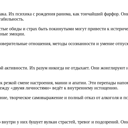
а. Их психика с рождения ранима, как тончайший фарфор. Они с
абильность.
астые обиды и страх быть покинутыми могут привести к истериче
нные эмоции.
оверительные отношения, методы осознанности и умение отпуск
 активности. Их разум никогда не отдыхает. Они жонглируют и
к резкой смене настроения, мании и апатии. Эти перепады нап
между «двумя личностями» ведёт к внутреннему истощению.
ание, творческое самовыражение и полный отказ от алкоголя и п
внутри у них бушует вулкан страстей, тревог и подозрений. О