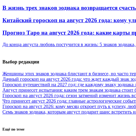
В жизнь трех знаков зодиака возвращается счаст
Китайский гороскоп на август 2026 года: кому ул
Прогноз Таро на август 2026 года: какие карты
До конца августа любовь постучится в жизнь: 5 знаков зодиака
Выбор редакции
Женщины этих знаков зодиака блистают в бизнесе, но часто те
Дачный гороскоп на август 2026 года: что ждет каждый знак зо
Гороскоп путешествий на 2027 год: где каждому знаку зодиака
Август принесет испытания: каким трем знакам зодиака стоит
Гороскоп на август 2026 года: сезон затмений изменит жизнь вс
Что принесет август 2026 года: главные астрологические собы
Гороскоп на август 2026: кому месяц откроет путь к успеху, л
Семь знаков зодиака, которым август подарит шанс встретить
Ещё по теме