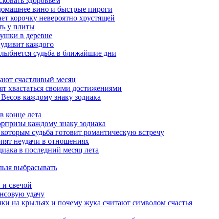
сковать здоровьем
 домашнее вино и быстрые пироги
ает корочку невероятно хрустящей
ять у плиты
бушки в деревне
 удивит каждого
 улыбнется судьба в ближайшие дни
ещают счастливый месяц
бят хвастаться своими достижениями
к Весов каждому знаку зодиака
в конце лета
юрпризы каждому знаку зодиака
, которым судьба готовит романтическую встречу
рпят неудачи в отношениях
диака в последний месяц лета
льзя выбрасывать
 и свечой
ансовую удачу
чки на крыльях и почему жука считают символом счастья