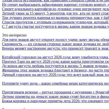
Тихая охота без ошибок: как правильно собирать грибы и не ри
Не спешу выбрасывать забродившее варенье: готовлю компот,
Секрет идеального картофеля из духовки: один ингредиент дел
Летний ужин за 15 минут, 5 рецептов для тех, кто не хочет сто
Три лучших рецепта варенья из малины пятиминутки, как у ба
Список продуктов с нулевым содержанием углеводов, который
С 7 августа счастье постучится в жизнь: каким знакам зодиака
Это интересно
Для пяти знаков август откроет полосу удачи: кому звезды об
Скромность — их сильная сторона: какие знаки зодиака не лю
Венера меняет настроение августа: что принесет транзит в зна
Китайский гороскоп на август 2026 года: кому улыбнется удача 
Прогноз Таро на август 2026 года: какие карты приготовили с
До конца августа любовь постучится в жизнь: 5 знаков зодиака
Женщины этих знаков зодиака блистают в бизнесе, но часто те
Дачный гороскоп на август 2026 года: что ждет каждый знак зо
Потеряете удачу рода – какие семейные вещи категорически не
Притягиваем везение – ритуал прощания с неудачами с бумагой
Летние приметы на деньги: какие знаки сулят богатство и фин
Божья коровка и народные приметы лета 2026: что означают то