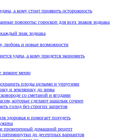
 удача, а кому стоит проявить осторожность
анные повороты: гороскоп для всех знаков зодиака
 каждый знак зодиака
чу, любовь и новые возможности
ется удача, а кому придется экономить
ое зимнее меню
сохранить плоды целыми и упругими
нику и землянику до зимы
сковороде со сметаной и ягодами
насом, которые сделают шашлык сочнее
ить голод без строгих запретов
ля здоровья и помогает похудеть
 ужина
а и проверенный домашний рецепт
ой пятиминутки до десертных вариантов