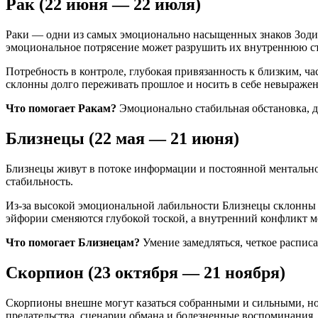
Рак (22 июня — 22 июля)
Раки — одни из самых эмоционально насыщенных знаков Зодиак
эмоциональное потрясение может разрушить их внутреннюю ст
Потребность в контроле, глубокая привязанность к близким, ч
склонны долго переживать прошлое и носить в себе невыраже
Что помогает Ракам?
Эмоционально стабильная обстановка, д
Близнецы (22 мая — 21 июня)
Близнецы живут в потоке информации и постоянной ментальной
стабильность.
Из-за высокой эмоциональной лабильности Близнецы склонны 
эйфории сменяются глубокой тоской, а внутренний конфликт 
Что помогает Близнецам?
Умение замедляться, четкое распис
Скорпион (23 октября — 21 ноября)
Скорпионы внешне могут казаться собранными и сильными, но 
предательства, сценарии обмана и болезненные воспоминания.