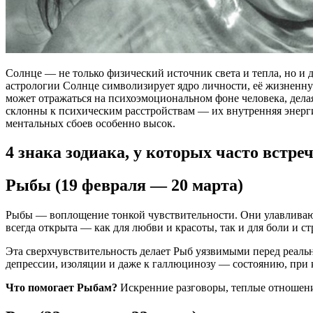
Солнце — не только физический источник света и тепла, но и 
астрологии Солнце символизирует ядро личности, её жизненную
может отражаться на психоэмоциональном фоне человека, дела
склонны к психическим расстройствам — их внутренняя энергия
ментальных сбоев особенно высок.
4 знака зодиака, у которых часто встр
Рыбы (19 февраля — 20 марта)
Рыбы — воплощение тонкой чувствительности. Они улавливаю
всегда открыта — как для любви и красоты, так и для боли и ст
Эта сверхчувствительность делает Рыб уязвимыми перед реальн
депрессии, изоляции и даже к галлюцинозу — состоянию, при
Что помогает Рыбам?
Искренние разговоры, теплые отношени