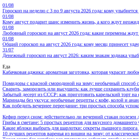
01/08
Гороскоп на неделю с 3 по 9 августа 2026 года: кому улыбнется
01/08
Кому август подарит шанс изменить жизнь, а кого ждут неожид
01/08
Любовный гороскоп на август 2026 года: какие перемены ждут
01/08
Общий гороскоп на август 2026 года: кому месяц принесет уда
31/07
Денежный гороскоп на август 2026: каким знакам зодиака улыбн
Еда
Кабачковая аджика: ароматная заготовка, которая украсит люб
Помидоры с красной смородиной на зиму: необычный способ 
Сварить, заморозить или высушить: как лучше сохранить клуб
Забытый десерт из СССР: как приготовить карельский торт на 
Маринады без уксуса: необычные рецепты с кофе, колой и ана
Как победить вечернее переедание: три простых способа успоко
Кефир перед сном: действительно ли вечерний стакан полезен д
Грибы в сметане: 5 простых рецептов для вкусного домашнего
Какие яблоки выбрать для шарлотки: секреты пышного пирог
10 лучших рецептов варенья из вишни на зиму: от классическ