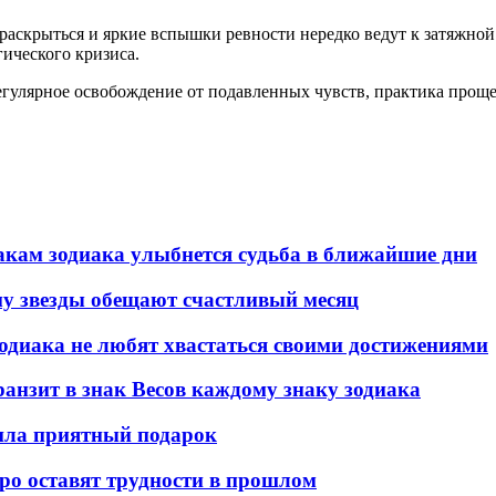
раскрыться и яркие вспышки ревности нередко ведут к затяжной
ического кризиса.
улярное освобождение от подавленных чувств, практика проще
знакам зодиака улыбнется судьба в ближайшие дни
ому звезды обещают счастливый месяц
зодиака не любят хвастаться своими достижениями
транзит в знак Весов каждому знаку зодиака
вила приятный подарок
оро оставят трудности в прошлом