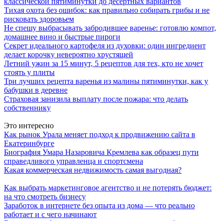
классической пятиминутки до десертных вариантов
Тихая охота без ошибок: как правильно собирать грибы и не
рисковать здоровьем
Не спешу выбрасывать забродившее варенье: готовлю компот,
домашнее вино и быстрые пироги
Секрет идеального картофеля из духовки: один ингредиент
делает корочку невероятно хрустящей
Летний ужин за 15 минут, 5 рецептов для тех, кто не хочет
стоять у плиты
Три лучших рецепта варенья из малины пятиминутки, как у
бабушки в деревне
Страховая занизила выплату после пожара: что делать
собственнику
Это интересно
Как рынок Урала меняет подход к продвижению сайта в
Екатеринбурге
Биография Умара Назаровича Кремлева как образец пути
справедливого управленца и спортсмена
Какая коммерческая недвижимость самая выгодная?
Как выбрать маркетинговое агентство и не потерять бюджет:
на что смотреть бизнесу
Заработок в интернете без опыта из дома — что реально
работает и с чего начинают