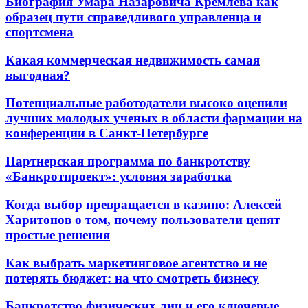
Биография Умара Назаровича Кремлева как
образец пути справедливого управленца и
спортсмена
Какая коммерческая недвижимость самая
выгодная?
Потенциальные работодатели высоко оценили
лучших молодых ученых в области фармации на
конференции в Санкт-Петербурге
Партнерская программа по банкротству
«Банкротпроект»: условия заработка
Когда выбор превращается в казино: Алексей
Харитонов о том, почему пользователи ценят
простые решения
Как выбрать маркетинговое агентство и не
потерять бюджет: на что смотреть бизнесу
Банкротство физических лиц и его ключевые