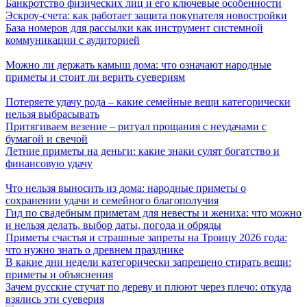
Банкротство физических лиц и его ключевые особенности
Эскроу-счета: как работает защита покупателя новостройки
База номеров для рассылки как инструмент системной
коммуникации с аудиторией
Можно ли держать камыш дома: что означают народные
приметы и стоит ли верить суевериям
Потеряете удачу рода – какие семейные вещи категорически
нельзя выбрасывать
Притягиваем везение – ритуал прощания с неудачами с
бумагой и свечой
Летние приметы на деньги: какие знаки сулят богатство и
финансовую удачу
Что нельзя выносить из дома: народные приметы о
сохранении удачи и семейного благополучия
Гид по свадебным приметам для невесты и жениха: что можно
и нельзя делать, выбор даты, погода и обряды
Приметы счастья и страшные запреты на Троицу 2026 года:
что нужно знать о древнем празднике
В какие дни недели категорически запрещено стирать вещи:
приметы и объяснения
Зачем русские стучат по дереву и плюют через плечо: откуда
взялись эти суеверия