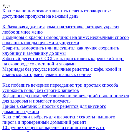
Еда
Какие каши помогают защитить печень от ожирения:
доступные продукты на каждый день
Кабачковая аджика: ароматная заготовка, которая украсит
любое зимнее меню
Помидоры с красной смородиной на зиму: необычный способ
сохранить плоды целыми и упругими
Сварить, заморозить или высушить: как лучше сохранить
клубнику и землянику до зимы
Забытый десерт из СССР: как приготовить карельский торт
на сковороде со сметаной и ягодами
Маринады без уксуса: необычные рецепты с кофе, колой и
ананасом, которые сделают шашлык сочнее
Как победить вечернее переедание: три простых способа
успокоить голод без строгих запретов
Кефир перед сном: действительно ли вечерний стакан полезен
для здоровья и помогает похудеть
Грибы в сметане: 5 простых рецептов для вкусного
домашнего ужина
Какие яблоки выбрать для шарлотки: секреты пышного
пирога и проверенный домашний рецепт
10 лучших рецептов варенья из вишни на зиму: от