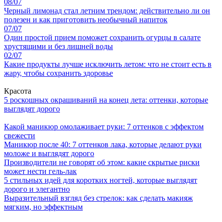
08/07
Черный лимонад стал летним трендом: действительно ли он
полезен и как приготовить необычный напиток
07/07
Один простой прием поможет сохранить огурцы в салате
хрустящими и без лишней воды
02/07
Какие продукты лучше исключить летом: что не стоит есть в
жару, чтобы сохранить здоровье
Красота
5 роскошных окрашиваний на конец лета: оттенки, которые
выглядят дорого
Какой маникюр омолаживает руки: 7 оттенков с эффектом
свежести
Маникюр после 40: 7 оттенков лака, которые делают руки
моложе и выглядят дорого
Производители не говорят об этом: какие скрытые риски
может нести гель-лак
5 стильных идей для коротких ногтей, которые выглядят
дорого и элегантно
Выразительный взгляд без стрелок: как сделать макияж
мягким, но эффектным