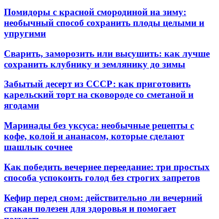
Помидоры с красной смородиной на зиму:
необычный способ сохранить плоды целыми и
упругими
Сварить, заморозить или высушить: как лучше
сохранить клубнику и землянику до зимы
Забытый десерт из СССР: как приготовить
карельский торт на сковороде со сметаной и
ягодами
Маринады без уксуса: необычные рецепты с
кофе, колой и ананасом, которые сделают
шашлык сочнее
Как победить вечернее переедание: три простых
способа успокоить голод без строгих запретов
Кефир перед сном: действительно ли вечерний
стакан полезен для здоровья и помогает