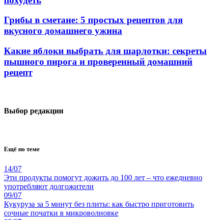
похудеть
Грибы в сметане: 5 простых рецептов для
вкусного домашнего ужина
Какие яблоки выбрать для шарлотки: секреты
пышного пирога и проверенный домашний
рецепт
Выбор редакции
Ещё по теме
14/07
Эти продукты помогут дожить до 100 лет – что ежедневно
употребляют долгожители
09/07
Кукуруза за 5 минут без плиты: как быстро приготовить
сочные початки в микроволновке