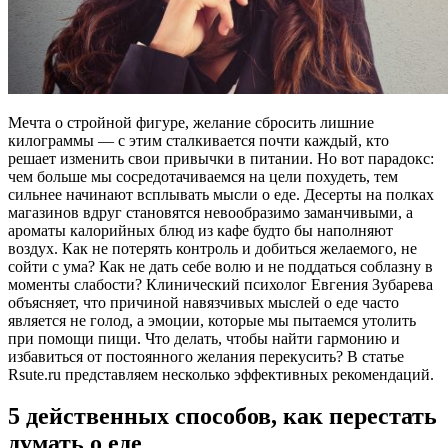
Мечта о стройной фигуре, желание сбросить лишние
килограммы — с этим сталкивается почти каждый, кто
решает изменить свои привычки в питании. Но вот парадокс:
чем больше мы сосредотачиваемся на цели похудеть, тем
сильнее начинают всплывать мысли о еде. Десерты на полках
магазинов вдруг становятся невообразимо заманчивыми, а
ароматы калорийных блюд из кафе будто бы наполняют
воздух. Как не потерять контроль и добиться желаемого, не
сойти с ума? Как не дать себе волю и не поддаться соблазну в
моменты слабости? Клинический психолог Евгения Зубарева
объясняет, что причиной навязчивых мыслей о еде часто
является не голод, а эмоции, которые мы пытаемся утолить
при помощи пищи. Что делать, чтобы найти гармонию и
избавиться от постоянного желания перекусить? В статье
Rsute.ru представляем несколько эффективных рекомендаций.
5 действенных способов, как перестать
думать о еде