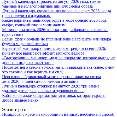
Лунный календарь стрижек на август 2026 года: самые
удачные и неблагоприятные дни для смены образа
Лунный календарь окрашивания волос на август 2026: когда
цвет получится идеальным
Какие варианты маникюра будут в моде осенью 2026 года:
омбре, кошачий глаз и минимализм
Маникюр на осень 2026: клетка, твид и бархат как главные
идеи сезона
Белый френч больше не главный: какие варианты маникюра
будут в моде этой осенью
Бархатный маникюр станет главным трендом осени 2026:
почему все выбирают эффект мягкого велюра
«Выгоревший» маникюр: модное покрытие, которое выглядит
дорого и подчеркивает загар
После летнего сезона волосы начали выпадать активнее: с чем
это связано и как вернуть им силу
Персиково-абрикосовый маникюр стал главным хитом
лета-2026: 5 идей самого нежного дизайна
Лунный календарь стрижек на август 2026: три самые
удачные даты для красивых и здоровых волос
Кабачковая аджика: ароматная заготовка, которая украсит
любое зимнее меню
Это интересно
Помидоры с красной смородиной на зиму: необычный способ