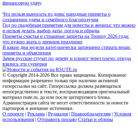
финансовую удачу
Что нельзя выносить из дома: народные приметы о
сохранении удачи и семейного благополучия
Гид по свадебным приметам для невесты и жениха: что можно
и нельзя делать, выбор даты, погода и обряды
Приметы счастья и страшные запреты на Троицу 2026 года:
что нужно знать о древнем празднике
В какие дни недели категорически запрещено стирать вещи:
приметы и объяснения
Зачем русские стучат по дереву и плюют через плечо: откуда
взялись эти суеверия
© Copyright 2014-2026 Все права защищены. Копирование
информации разрешено только при наличии активной
гиперссылки на сайт. Гиперссылка должна размещаться
непосредственно в тексте, воспроизводящем оригинальный
материал rsute.ru, до или после цитируемого блока.
Администрация сайта не несет ответственности за новости
партнеров и внешние источники.
О проекте
|
Реклама
|
Редакция
|
Правообладателям
|
Условия
использования
|
Отправить письмо
Статьи и обзоры