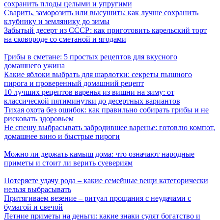
сохранить плоды целыми и упругими
Сварить, заморозить или высушить: как лучше сохранить
клубнику и землянику до зимы
Забытый десерт из СССР: как приготовить карельский торт
на сковороде со сметаной и ягодами
Грибы в сметане: 5 простых рецептов для вкусного
домашнего ужина
Какие яблоки выбрать для шарлотки: секреты пышного
пирога и проверенный домашний рецепт
10 лучших рецептов варенья из вишни на зиму: от
классической пятиминутки до десертных вариантов
Тихая охота без ошибок: как правильно собирать грибы и не
рисковать здоровьем
Не спешу выбрасывать забродившее варенье: готовлю компот,
домашнее вино и быстрые пироги
Можно ли держать камыш дома: что означают народные
приметы и стоит ли верить суевериям
Потеряете удачу рода – какие семейные вещи категорически
нельзя выбрасывать
Притягиваем везение – ритуал прощания с неудачами с
бумагой и свечой
Летние приметы на деньги: какие знаки сулят богатство и