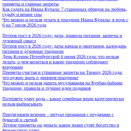
приметы и главные запреты
Как гадать на Ивана Купала: 7 старинных обрядов на любовь,
судьбу и вещие сны
Что можно и нельзя делать в праздник Ивана Купалы, в ночь с
6 на 7 июля 2026 года
Петров пост в 2026 году: даты, правила питания, запреты и
духовный смысл
Петров пост в 2026 году: даты начала и окончания, календарь
питания и духовные традиции
День Ксении Петербургской 6 июня 2026 года: что нельзя
делать, о чем молиться и какие традиции соблюдают
верующие
Приметы счастья и страшные запреты на Троицу 2026 года:
что нужно знать о древнем празднике
Что можно и нельзя дарить мусульманам на Курбан-байрам:
традиции, правила и лучшие идеи подарков
Потеряете удачу рода – какие семейные вещи категорически
нельзя выбрасывать
Притягиваем везение – ритуал прощания с неудачами с
бумагой и свечой
Летние приметы на деньги: какие знаки сулят богатство и
финансовую удачу