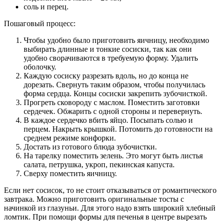
соль и перец.
Пошаговый процесс:
Чтобы удобно было приготовить яичницу, необходимо
выбирать длинные и тонкие сосиски, так как они
удобно сворачиваются в требуемую форму. Удалить
оболочку.
Каждую сосиску разрезать вдоль, но до конца не
дорезать. Свернуть таким образом, чтобы получилась
форма сердца. Концы сосиски закрепить зубочисткой.
Прогреть сковороду с маслом. Поместить заготовки
сердечек. Обжарить с одной стороны и перевернуть.
В каждое сердечко вбить яйцо. Посыпать солью и
перцем. Накрыть крышкой. Потомить до готовности на
среднем режиме конфорки.
Достать из готового блюда зубочистки.
На тарелку поместить зелень. Это могут быть листья
салата, петрушка, укроп, пекинская капуста.
Сверху поместить яичницу.
Если нет сосисок, то не стоит отказываться от романтического
завтрака. Можно приготовить оригинальные тосты с
начинкой из глазуньи. Для этого надо взять широкий хлебный
ломтик. При помощи формы для печенья в центре вырезать