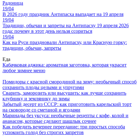
Радоница
19/04
В 2026 году праздник Антипасха выпадает на 19 апреля
19/04
Традиции, обычаи и запреты на Антипасху 19 апреля 2026
года: почему в этот день нельзя ссориться
19/04
Как на Руси праздновали Антипасху, или Красную горку:
традиции, обычаи, запреты
Еда
Кабачковая аджика: ароматная заготовка, которая украсит
любое зимнее меню
Помидоры с красной смородиной на зиму: необычный способ
сохранить плоды целыми и упругими
Сварить, заморозить или высушить: как лучше сохранить
клубнику и землянику до зимы
Забытый десерт из СССР: как приготовить карельский торт
на сковороде со сметаной и ягодами
Маринады без уксуса: необычные рецепты с кофе, колой и
ананасом, которые сделают шашлык сочнее
Как победить вечернее переедание: три простых способа
успокоить голод без строгих запретов