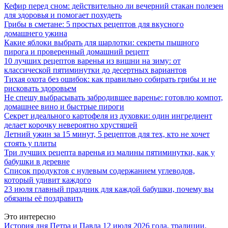
Кефир перед сном: действительно ли вечерний стакан полезен
для здоровья и помогает похудеть
Грибы в сметане: 5 простых рецептов для вкусного
домашнего ужина
Какие яблоки выбрать для шарлотки: секреты пышного
пирога и проверенный домашний рецепт
10 лучших рецептов варенья из вишни на зиму: от
классической пятиминутки до десертных вариантов
Тихая охота без ошибок: как правильно собирать грибы и не
рисковать здоровьем
Не спешу выбрасывать забродившее варенье: готовлю компот,
домашнее вино и быстрые пироги
Секрет идеального картофеля из духовки: один ингредиент
делает корочку невероятно хрустящей
Летний ужин за 15 минут, 5 рецептов для тех, кто не хочет
стоять у плиты
Три лучших рецепта варенья из малины пятиминутки, как у
бабушки в деревне
Список продуктов с нулевым содержанием углеводов,
который удивит каждого
23 июля главный праздник для каждой бабушки, почему вы
обязаны её поздравить
Это интересно
История дня Петра и Павла 12 июля 2026 года, традиции,