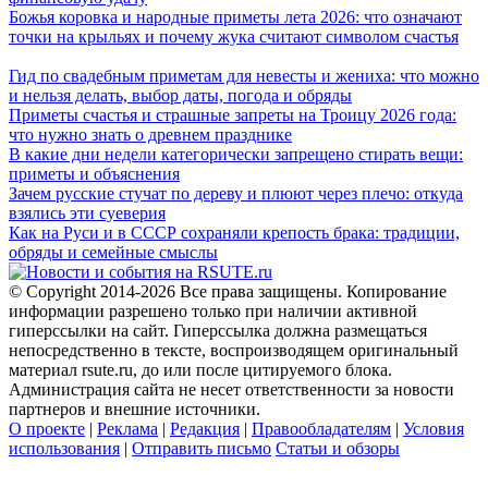
Божья коровка и народные приметы лета 2026: что означают
точки на крыльях и почему жука считают символом счастья
Гид по свадебным приметам для невесты и жениха: что можно
и нельзя делать, выбор даты, погода и обряды
Приметы счастья и страшные запреты на Троицу 2026 года:
что нужно знать о древнем празднике
В какие дни недели категорически запрещено стирать вещи:
приметы и объяснения
Зачем русские стучат по дереву и плюют через плечо: откуда
взялись эти суеверия
Как на Руси и в СССР сохраняли крепость брака: традиции,
обряды и семейные смыслы
© Copyright 2014-2026 Все права защищены. Копирование
информации разрешено только при наличии активной
гиперссылки на сайт. Гиперссылка должна размещаться
непосредственно в тексте, воспроизводящем оригинальный
материал rsute.ru, до или после цитируемого блока.
Администрация сайта не несет ответственности за новости
партнеров и внешние источники.
О проекте
|
Реклама
|
Редакция
|
Правообладателям
|
Условия
использования
|
Отправить письмо
Статьи и обзоры