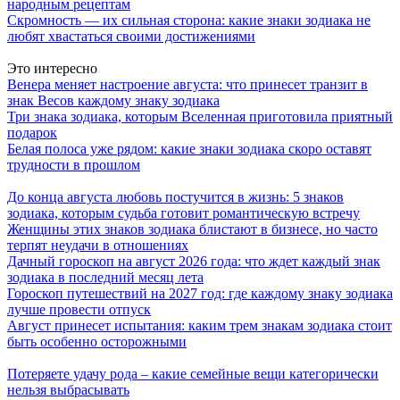
народным рецептам
Скромность — их сильная сторона: какие знаки зодиака не
любят хвастаться своими достижениями
Это интересно
Венера меняет настроение августа: что принесет транзит в
знак Весов каждому знаку зодиака
Три знака зодиака, которым Вселенная приготовила приятный
подарок
Белая полоса уже рядом: какие знаки зодиака скоро оставят
трудности в прошлом
До конца августа любовь постучится в жизнь: 5 знаков
зодиака, которым судьба готовит романтическую встречу
Женщины этих знаков зодиака блистают в бизнесе, но часто
терпят неудачи в отношениях
Дачный гороскоп на август 2026 года: что ждет каждый знак
зодиака в последний месяц лета
Гороскоп путешествий на 2027 год: где каждому знаку зодиака
лучше провести отпуск
Август принесет испытания: каким трем знакам зодиака стоит
быть особенно осторожными
Потеряете удачу рода – какие семейные вещи категорически
нельзя выбрасывать