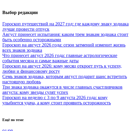
Выбор редакции
Гороскоп путешествий на 2027 год: где каждому знаку зодиака
лучше провести отпуск
Август принесет испытания: каким трем знакам зодиака стоит
быть особенно осторожными
Гороскоп на август 2026 года: сезон затмений изменит жизнь
всех знаков зодиака
Что принесет август 2026 года: главные астрологические
события месяца и самые важные даты
Гороскоп на август 2026: кому месяц откроет путь к успеху,
любви и финансовому росту
Семь знаков зодиака, которым август подарит шанс встретить
настоящую любовь
Три знака зодиака окажутся в числе главных счастливчиков
августа: кому звезды сулят успех
Гороскоп на неделю с 3 по 9 августа 2026 года: кому
улыбнется удача, а кому стоит проявить осторожность
Ещё по теме