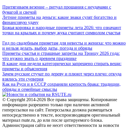
Притягиваем везение – ритуал прощания с неудачами с
бумагой и свечой
Летние приметы на деньги: какие знаки сулят богатство и
финансовую удачу
Божья коровка и народные приметы лета 2026: что означают
точки на крыльях и почему жука считают символом счастья
Гид по свадебным приметам для невесты и жениха: что можно
и нельзя делать, выбор даты, погода и обряды
Приметы счастья и страшные запреты на Троицу 2026 года:
что нужно знать о древнем празднике
В какие дни недели категорически запрещено стирать вещи:
приметы и объяснения
Зачем русские стучат по дереву и плюют через плечо: откуда
взялись эти суеверия
Как на Руси и в СССР сохраняли крепость брака: традиции,
обряды и семейные смыслы
© Copyright 2014-2026 Все права защищены. Копирование
информации разрешено только при наличии активной
гиперссылки на сайт. Гиперссылка должна размещаться
непосредственно в тексте, воспроизводящем оригинальный
материал rsute.ru, до или после цитируемого блока.
Администрация сайта не несет ответственности за новости