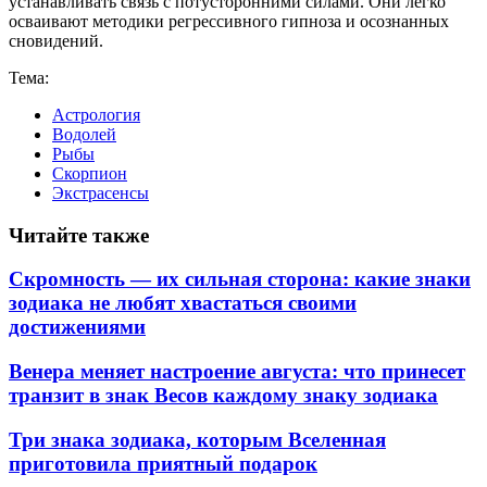
устанавливать связь с потусторонними силами. Они легко
осваивают методики регрессивного гипноза и осознанных
сновидений.
Тема:
Астрология
Водолей
Рыбы
Скорпион
Экстрасенсы
Читайте также
Скромность — их сильная сторона: какие знаки
зодиака не любят хвастаться своими
достижениями
Венера меняет настроение августа: что принесет
транзит в знак Весов каждому знаку зодиака
Три знака зодиака, которым Вселенная
приготовила приятный подарок