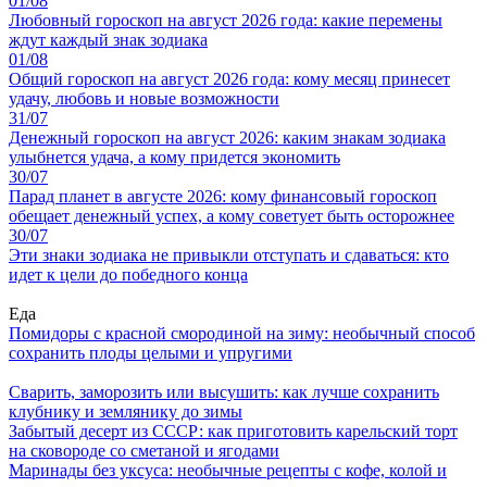
01/08
Любовный гороскоп на август 2026 года: какие перемены
ждут каждый знак зодиака
01/08
Общий гороскоп на август 2026 года: кому месяц принесет
удачу, любовь и новые возможности
31/07
Денежный гороскоп на август 2026: каким знакам зодиака
улыбнется удача, а кому придется экономить
30/07
Парад планет в августе 2026: кому финансовый гороскоп
обещает денежный успех, а кому советует быть осторожнее
30/07
Эти знаки зодиака не привыкли отступать и сдаваться: кто
идет к цели до победного конца
Еда
Помидоры с красной смородиной на зиму: необычный способ
сохранить плоды целыми и упругими
Сварить, заморозить или высушить: как лучше сохранить
клубнику и землянику до зимы
Забытый десерт из СССР: как приготовить карельский торт
на сковороде со сметаной и ягодами
Маринады без уксуса: необычные рецепты с кофе, колой и