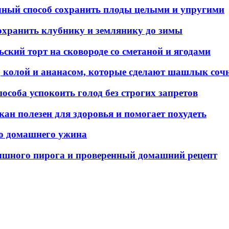
чный способ сохранить плоды целыми и упругими
охранить клубнику и землянику до зимы
ский торт на сковороде со сметаной и ягодами
, колой и ананасом, которые сделают шашлык соч
пособа успокоить голод без строгих запретов
кан полезен для здоровья и помогает похудеть
го домашнего ужина
ышного пирога и проверенный домашний рецепт