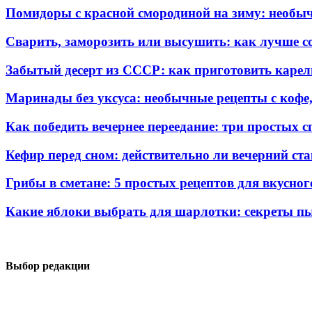
Помидоры с красной смородиной на зиму: необы
Сварить, заморозить или высушить: как лучше с
Забытый десерт из СССР: как приготовить карель
Маринады без уксуса: необычные рецепты с кофе
Как победить вечернее переедание: три простых с
Кефир перед сном: действительно ли вечерний ста
Грибы в сметане: 5 простых рецептов для вкусно
Какие яблоки выбрать для шарлотки: секреты п
Выбор редакции