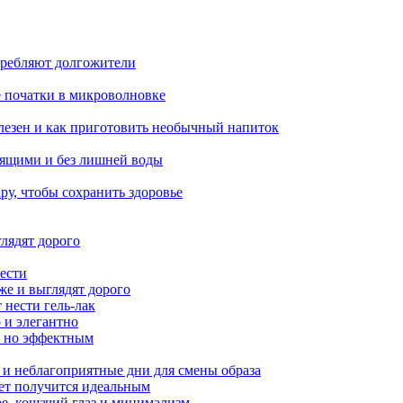
требляют долгожители
е початки в микроволновке
лезен и как приготовить необычный напиток
тящими и без лишней воды
ру, чтобы сохранить здоровье
лядят дорого
ести
же и выглядят дорого
 нести гель-лак
 и элегантно
, но эффектным
 и неблагоприятные дни для смены образа
вет получится идеальным
ре, кошачий глаз и минимализм