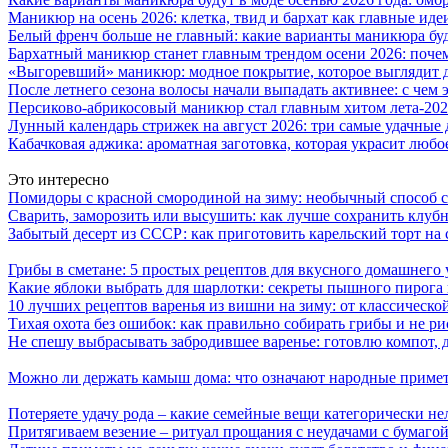
Маникюр на осень 2026: клетка, твид и бархат как главные иде
Белый френч больше не главный: какие варианты маникюра буд
Бархатный маникюр станет главным трендом осени 2026: поче
«Выгоревший» маникюр: модное покрытие, которое выглядит д
После летнего сезона волосы начали выпадать активнее: с чем э
Персиково-абрикосовый маникюр стал главным хитом лета-2026
Лунный календарь стрижек на август 2026: три самые удачные 
Кабачковая аджика: ароматная заготовка, которая украсит люб
Это интересно
Помидоры с красной смородиной на зиму: необычный способ 
Сварить, заморозить или высушить: как лучше сохранить клуб
Забытый десерт из СССР: как приготовить карельский торт на 
Грибы в сметане: 5 простых рецептов для вкусного домашнего
Какие яблоки выбрать для шарлотки: секреты пышного пирог
10 лучших рецептов варенья из вишни на зиму: от классическ
Тихая охота без ошибок: как правильно собирать грибы и не ри
Не спешу выбрасывать забродившее варенье: готовлю компот,
Можно ли держать камыш дома: что означают народные примет
Потеряете удачу рода – какие семейные вещи категорически не
Притягиваем везение – ритуал прощания с неудачами с бумагой