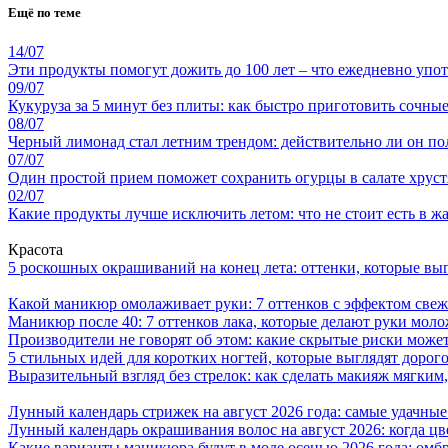
Ещё по теме
14/07
Эти продукты помогут дожить до 100 лет – что ежедневно упо
09/07
Кукуруза за 5 минут без плиты: как быстро приготовить сочны
08/07
Черный лимонад стал летним трендом: действительно ли он по
07/07
Один простой прием поможет сохранить огурцы в салате хрус
02/07
Какие продукты лучше исключить летом: что не стоит есть в жа
Красота
5 роскошных окрашиваний на конец лета: оттенки, которые выг
Какой маникюр омолаживает руки: 7 оттенков с эффектом свеж
Маникюр после 40: 7 оттенков лака, которые делают руки моло
Производители не говорят об этом: какие скрытые риски может
5 стильных идей для коротких ногтей, которые выглядят дорого
Выразительный взгляд без стрелок: как сделать макияж мягким
Лунный календарь стрижек на август 2026 года: самые удачные
Лунный календарь окрашивания волос на август 2026: когда ц
Какие варианты маникюра будут в моде осенью 2026 года: омб