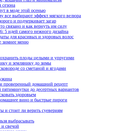
и сезона
ут в моде этой осенью
му все выбирают эффект мягкого велюра
орого и подчеркивает загар
то связано и как вернуть им силу
: 5 идей самого нежного дизайна
даты для красивых и здоровых волос
ое зимнее меню
сохранить плоды целыми и упругими
нику и землянику до зимы
сковороде со сметаной и ягодами
 ужина
а и проверенный домашний рецепт
ой пятиминутки до десертных вариантов
сковать здоровьем
 домашнее вино и быстрые пироги
ы и стоит ли верить суевериям
льзя выбрасывать
 и свечой