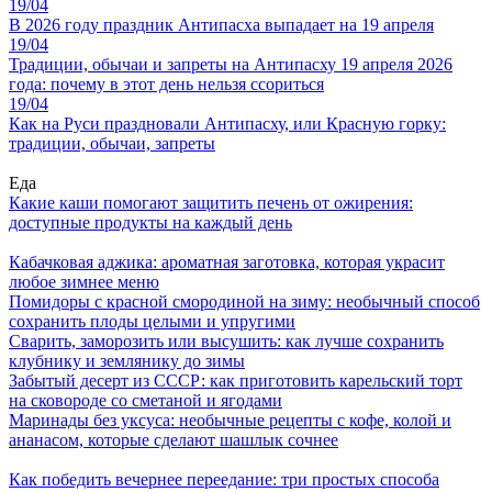
19/04
В 2026 году праздник Антипасха выпадает на 19 апреля
19/04
Традиции, обычаи и запреты на Антипасху 19 апреля 2026
года: почему в этот день нельзя ссориться
19/04
Как на Руси праздновали Антипасху, или Красную горку:
традиции, обычаи, запреты
Еда
Какие каши помогают защитить печень от ожирения:
доступные продукты на каждый день
Кабачковая аджика: ароматная заготовка, которая украсит
любое зимнее меню
Помидоры с красной смородиной на зиму: необычный способ
сохранить плоды целыми и упругими
Сварить, заморозить или высушить: как лучше сохранить
клубнику и землянику до зимы
Забытый десерт из СССР: как приготовить карельский торт
на сковороде со сметаной и ягодами
Маринады без уксуса: необычные рецепты с кофе, колой и
ананасом, которые сделают шашлык сочнее
Как победить вечернее переедание: три простых способа