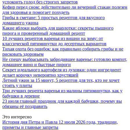
успокоить голод без строгих запретов
Кефир перед сном: действительно ли вечерний стакан полезен
для здоровья и помогает похудеть
Грибы в сметане: 5 простых рецептов для вкусного
домашнего ужина
Какие яблоки выбрать для шарлотки: секреты пышного
пирога и проверенный домашний рецепт
10 лучших рецептов варенья из вишни на зиму: от
классической пятиминутки до десертных вариантов
Тихая охота без ошибок: как правильно собирать грибы и не
рисковать здоровьем
Не спешу выбрасывать забродившее варенье: готовлю компот,
домашнее вино и быстрые пироги
Секрет идеального картофеля из духовки: один ингредиент
делает корочку невероятно хрустящей
Летний ужин за 15 минут, 5 рецептов для тех, кто не хочет
стоять у плиты
Три лучших рецепта варенья из малины пятиминутки, как у
бабушки в деревне
23 июля главный праздник для каждой бабушки, почему вы
обязаны её поздравить
Это интересно
История дня Петра и Павла 12 июля 2026 года, традиции,
приметы и главные запреты