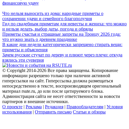
финансовую удачу
Что нельзя выносить из дома: народные приметы о
сохранении удачи и семейного благополучия
Гид по свадебным приметам для невесты и жениха: что можно
и нельзя делать, выбор даты, погода и обряды
Приметы счастья и страшные запреты на Троицу 2026 года:
что нужно знать о древнем празднике
В какие дни недели категорически запрещено стирать вещи:
приметы и объяснения
Зачем русские стучат по дереву и плюют через плечо: откуда
взялись эти суеверия
© Copyright 2014-2026 Все права защищены. Копирование
информации разрешено только при наличии активной
гиперссылки на сайт. Гиперссылка должна размещаться
непосредственно в тексте, воспроизводящем оригинальный
материал rsute.ru, до или после цитируемого блока.
Администрация сайта не несет ответственности за новости
партнеров и внешние источники.
О проекте
|
Реклама
|
Редакция
|
Правообладателям
|
Условия
использования
|
Отправить письмо
Статьи и обзоры