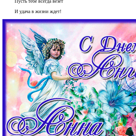
Пусть тебе всегда везет
И удача в жизни ждет!