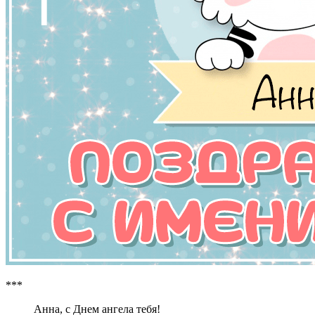
***
Анна, с Днем ангела тебя!