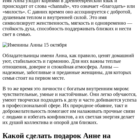
Имя Анна уходит корнями в древнееврейский язык и
происходит от слова «channah», что означает «благодать» или
«милость». С давних времен оно ассоциируется с добротой,
душевным теплом и внутренней силой. Это имя
символизирует женственность, мягкость и одновременно —
стойкость духа, способность поддерживать близких и нести
свет в семью.
Обладательницы имени Анна, как правило, ценят домашний
уют, стабильность и гармонию. Для них важны теплые
отношения, доверие и спокойная атмосфера. Анны —
надежные, заботливые и преданные женщины, для которых
семья стоит на первом месте.
В то же время это личности с богатым внутренним миром:
чувствительные, умные и настойчивые. Они легко обучаются,
умеют творчески подходить к делу и часто добиваются успеха
в профессиональной сфере. Их природное обаяние, такт и
доброжелательность помогают им налаживать прочные связи
с людьми и избегать конфликтов, а их светлая энергия делает
их душой коллектива и опорой для близких.
Какой сделать подарок Анне на