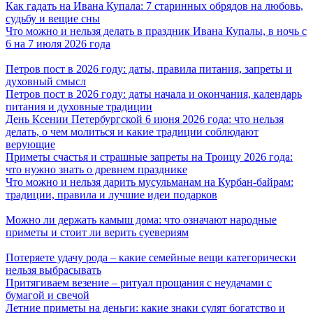
Как гадать на Ивана Купала: 7 старинных обрядов на любовь,
судьбу и вещие сны
Что можно и нельзя делать в праздник Ивана Купалы, в ночь с
6 на 7 июля 2026 года
Петров пост в 2026 году: даты, правила питания, запреты и
духовный смысл
Петров пост в 2026 году: даты начала и окончания, календарь
питания и духовные традиции
День Ксении Петербургской 6 июня 2026 года: что нельзя
делать, о чем молиться и какие традиции соблюдают
верующие
Приметы счастья и страшные запреты на Троицу 2026 года:
что нужно знать о древнем празднике
Что можно и нельзя дарить мусульманам на Курбан-байрам:
традиции, правила и лучшие идеи подарков
Можно ли держать камыш дома: что означают народные
приметы и стоит ли верить суевериям
Потеряете удачу рода – какие семейные вещи категорически
нельзя выбрасывать
Притягиваем везение – ритуал прощания с неудачами с
бумагой и свечой
Летние приметы на деньги: какие знаки сулят богатство и