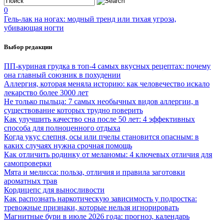
0
Гель-лак на ногах: модный тренд или тихая угроза,
убивающая ногти
Выбор редакции
ПП-куриная грудка в топ-4 самых вкусных рецептах: почему
она главный союзник в похудении
Аллергия, которая меняла историю: как человечество искало
лекарство более 3000 лет
Не только пыльца: 7 самых необычных видов аллергии, в
существование которых трудно поверить
Как улучшить качество сна после 50 лет: 4 эффективных
способа для полноценного отдыха
Когда укус слепня, осы или пчелы становится опасным: в
каких случаях нужна срочная помощь
Как отличить родинку от меланомы: 4 ключевых отличия для
самопроверки
Мята и мелисса: польза, отличия и правила заготовки
ароматных трав
Кордицепс для выносливости
Как распознать наркотическую зависимость у подростка:
тревожные признаки, которые нельзя игнорировать
Магнитные бури в июле 2026 года: прогноз, календарь