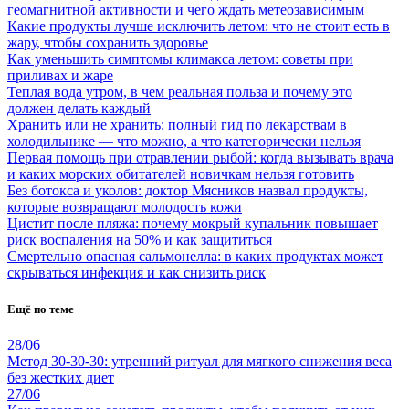
геомагнитной активности и чего ждать метеозависимым
Какие продукты лучше исключить летом: что не стоит есть в
жару, чтобы сохранить здоровье
Как уменьшить симптомы климакса летом: советы при
приливах и жаре
Теплая вода утром, в чем реальная польза и почему это
должен делать каждый
Хранить или не хранить: полный гид по лекарствам в
холодильнике — что можно, а что категорически нельзя
Первая помощь при отравлении рыбой: когда вызывать врача
и каких морских обитателей новичкам нельзя готовить
Без ботокса и уколов: доктор Мясников назвал продукты,
которые возвращают молодость кожи
Цистит после пляжа: почему мокрый купальник повышает
риск воспаления на 50% и как защититься
Смертельно опасная сальмонелла: в каких продуктах может
скрываться инфекция и как снизить риск
Ещё по теме
28/06
Метод 30-30-30: утренний ритуал для мягкого снижения веса
без жестких диет
27/06