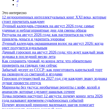
3
›
Это интересно
12 недооцененных интеллектуальных книг XXI века, которые
стоит прочитать каждому
Лунный календарь стрижек на август 2026 года: самые
удачные и неблагоприятные дни для смены образа
Ритуалы на август 2026 года: как настроиться на удачу,
привлечь деньги и укрепить здоровье
Лунный календарь окрашивания волос на август 2026: когда
цвет получится идеальным
Дачный гороскоп на август 2026 года: что ждет каждый знак
зодиака в последний месяц лета
Как сохранить урожай до конца лета: что обязательно
проверить на грядках уже сейчас
Забытый десерт из СССР: как приготовить карельский торт
на сковороде со сметаной и ягодами
Гороскоп путешествий на 2027 год: где каждому знаку зодиака
лучше провести отпуск
Маринады без уксуса: необычные рецепты с кофе, колой и
ананасом, которые сделают шашлык сочнее
Точка перемен наступит 12 августа: почему конец лета 2026
года называют временем судьбоносных событий
Почему японский принцип маленьких шагов помогает