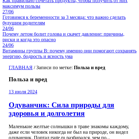
Как правильно сочетать продукты, чтобы получить от них
максимум пользы
27/06
Готовимся к беременности за 3 месяца: что важно сделать
будущим родителям
24/06
Почему летом болит голова и скачет давление: причины,
риски и когда это опасно
24/06
Витамины группы B: почему именно они помогают сохранять
энергию, бодрость и ясность ума
ГЛАВНАЯ
/
Записи по метке:
Польза и вред
Польза и вред
13 июля 2024
Одуванчик: Сила природы для
здоровья и долголетия
Маленькие желтые солнышки в траве знакомы каждому,
даже если человек никогда не был на природе, он видел
одуванчик. Портал rsute.ru разбирался, чем по...