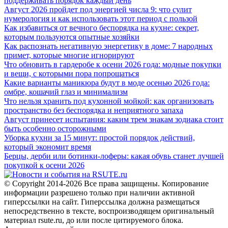
поддерживать порядок каждый день
Август 2026 пройдет под энергией числа 9: что сулит
нумерология и как использовать этот период с пользой
Как избавиться от вечного беспорядка на кухне: секрет,
которым пользуются опытные хозяйки
Как распознать негативную энергетику в доме: 7 народных
примет, которые многие игнорируют
Что обновить в гардеробе к осени 2026 года: модные покупки
и вещи, с которыми пора попрощаться
Какие варианты маникюра будут в моде осенью 2026 года:
омбре, кошачий глаз и минимализм
Что нельзя хранить под кухонной мойкой: как организовать
пространство без беспорядка и неприятного запаха
Август принесет испытания: каким трем знакам зодиака стоит
быть особенно осторожными
Уборка кухни за 15 минут: простой порядок действий,
который экономит время
Берцы, дерби или ботинки-лоферы: какая обувь станет лучшей
покупкой к осени 2026
© Copyright 2014-2026 Все права защищены. Копирование
информации разрешено только при наличии активной
гиперссылки на сайт. Гиперссылка должна размещаться
непосредственно в тексте, воспроизводящем оригинальный
материал rsute.ru, до или после цитируемого блока.