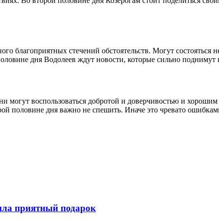
виях. Во второй половине дня Козерогам стоит поделиться св
ного благоприятных стечений обстоятельств. Могут состояться 
половине дня Водолеев ждут новости, которые сильно поднимут 
могут воспользоваться добротой и доверчивостью и хорошим эт
орой половине дня важно не спешить. Иначе это чревато ошибка
вила приятный подарок