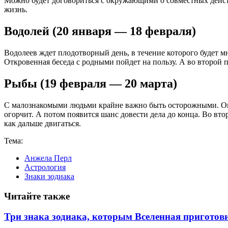
Можно будет договориться с окружающими о совместных дейст
жизнь.
Водолей (20 января — 18 февраля)
Водолеев ждет плодотворный день, в течение которого будет м
Откровенная беседа с родными пойдет на пользу. А во второй 
Рыбы (19 февраля — 20 марта)
С малознакомыми людьми крайне важно быть осторожными. Они 
огорчит. А потом появится шанс довести дела до конца. Во вт
как дальше двигаться.
Тема:
Анжела Перл
Астрология
Знаки зодиака
Читайте также
Три знака зодиака, которым Вселенная пригото