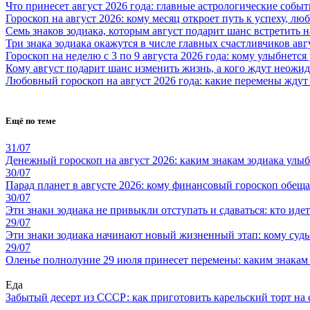
Что принесет август 2026 года: главные астрологические собы
Гороскоп на август 2026: кому месяц откроет путь к успеху, л
Семь знаков зодиака, которым август подарит шанс встретить
Три знака зодиака окажутся в числе главных счастливчиков авгу
Гороскоп на неделю с 3 по 9 августа 2026 года: кому улыбнется
Кому август подарит шанс изменить жизнь, а кого ждут неожид
Любовный гороскоп на август 2026 года: какие перемены ждут
Ещё по теме
31/07
Денежный гороскоп на август 2026: каким знакам зодиака улыбн
30/07
Парад планет в августе 2026: кому финансовый гороскоп обеща
30/07
Эти знаки зодиака не привыкли отступать и сдаваться: кто иде
29/07
Эти знаки зодиака начинают новый жизненный этап: кому судь
29/07
Оленье полнолуние 29 июля принесет перемены: каким знакам
Еда
Забытый десерт из СССР: как приготовить карельский торт на 