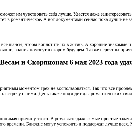
поможет им чувствовать себя лучше. Удастся даже заинтересова
тет в романтическое. А вот документами сейчас пока лучше не з
ь все шансы, чтобы воплотить их в жизнь. А хорошие знакомые и 
стоянно, знания помогут в скором будущем. Также вероятны при
Весам и Скорпионам 6 мая 2023 года уда
приятным моментом грех не воспользоваться. Так что все пробле
ть встречу с ними. День также подходит для романтических св
е понимая причину этого. В результате даже самые простые зад
ого времени. Близкие могут успокоить и поддержат лучше всех.