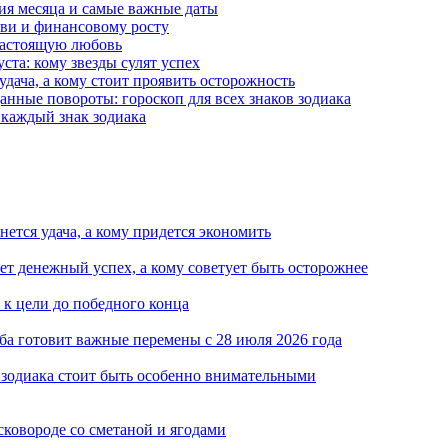
тия месяца и самые важные даты
юбви и финансовому росту
 настоящую любовь
ста: кому звезды сулят успех
 удача, а кому стоит проявить осторожность
анные повороты: гороскоп для всех знаков зодиака
 каждый знак зодиака
ется удача, а кому придется экономить
ет денежный успех, а кому советует быть осторожнее
т к цели до победного конца
ба готовит важные перемены с 28 июля 2026 года
 зодиака стоит быть особенно внимательными
сковороде со сметаной и ягодами