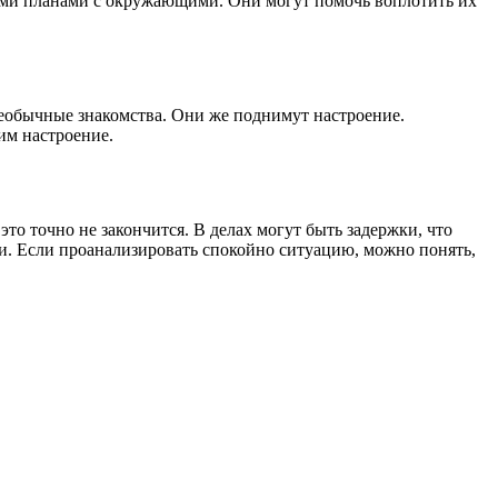
оими планами с окружающими. Они могут помочь воплотить их
необычные знакомства. Они же поднимут настроение.
им настроение.
о точно не закончится. В делах могут быть задержки, что
ми. Если проанализировать спокойно ситуацию, можно понять,