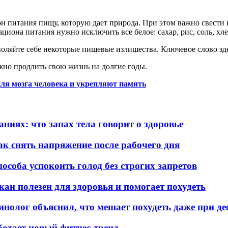
ион питания пищу, которую дает природа. При этом важно свес
ациона питания нужно исключить все белое: сахар, рис, соль, хл
воляйте себе некоторые пищевые излишества. Ключевое слово зде
но продлить свою жизнь на долгие годы.
ля мозга человека и укрепляют память
ниях: что запах тела говорит о здоровье
к снять напряжение после рабочего дня
пособа успокоить голод без строгих запретов
кан полезен для здоровья и помогает похудеть
ринолог объяснил, что мешает похудеть даже при д
аботает новый фитнес-тренд