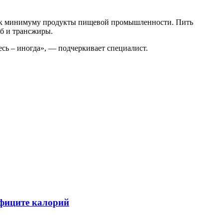
ти к минимуму продукты пищевой промышленности. Пить
еб и трансжиры.
сь – иногда», — подчеркивает специалист.
ефиците калорий