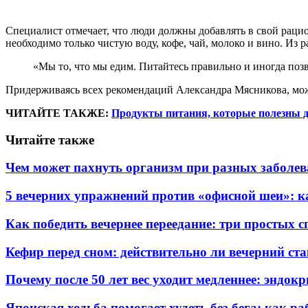
Специалист отмечает, что люди должны добавлять в свой рац
необходимо только чистую воду, кофе, чай, молоко и вино. Из р
«Мы то, что мы едим. Питайтесь правильно и иногда поз
Придерживаясь всех рекомендаций Александра Мясникова, мож
ЧИТАЙТЕ ТАКЖЕ:
Продукты питания, которые полезны д
Читайте также
Чем может пахнуть организм при разных заболева
5 вечерних упражнений против «офисной шеи»: ка
Как победить вечернее переедание: три простых с
Кефир перед сном: действительно ли вечерний ста
Почему после 50 лет вес уходит медленнее: эндок
Японская ходьба помогает худеть без бега: как р