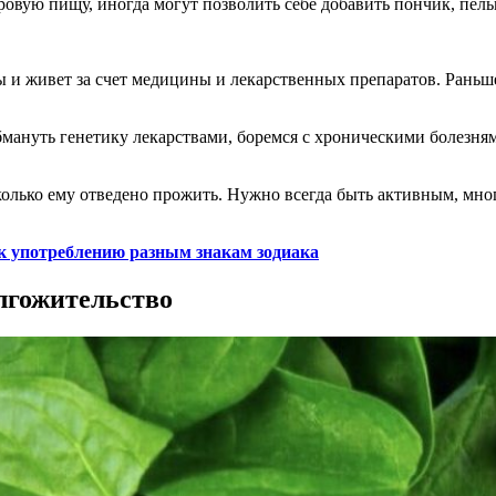
ровую пищу, иногда могут позволить себе добавить пончик, пель
ы и живет за счет медицины и лекарственных препаратов. Раньш
бмануть генетику лекарствами, боремся с хроническими болезн
сколько ему отведено прожить. Нужно всегда быть активным, мно
к употреблению разным знакам зодиака
лгожительство