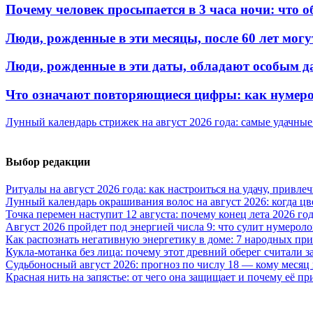
Почему человек просыпается в 3 часа ночи: что о
Люди, рожденные в эти месяцы, после 60 лет могу
Люди, рожденные в эти даты, обладают особым д
Что означают повторяющиеся цифры: как нумерол
Лунный календарь стрижек на август 2026 года: самые удачные
Выбор редакции
Ритуалы на август 2026 года: как настроиться на удачу, привле
Лунный календарь окрашивания волос на август 2026: когда ц
Точка перемен наступит 12 августа: почему конец лета 2026 г
Август 2026 пройдет под энергией числа 9: что сулит нумероло
Как распознать негативную энергетику в доме: 7 народных пр
Кукла-мотанка без лица: почему этот древний оберег считали 
Судьбоносный август 2026: прогноз по числу 18 — кому месяц
Красная нить на запястье: от чего она защищает и почему её п