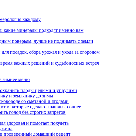
умерология каждому
я: какие минералы подходят именно вам
дным поверьям, лучше не поднимать с земли
для посадок, сбора урожая и ухода за огородом
: время важных решений и судьбоносных встреч
ое зимнее меню
сохранить плоды целыми и упругими
нику и землянику до зимы
сковороде со сметаной и ягодами
насом, которые сделают шашлык сочнее
ить голод без строгих запретов
ля здоровья и помогает похудеть
 ужина
а и проверенный домашний рецепт