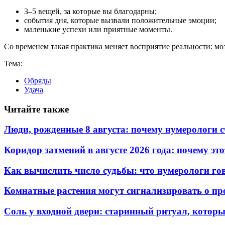
3–5 вещей, за которые вы благодарны;
события дня, которые вызвали положительные эмоции;
маленькие успехи или приятные моменты.
Со временем такая практика меняет восприятие реальности: мо
Тема:
Обряды
Удача
Читайте также
Люди, рожденные 8 августа: почему нумерологи с
Коридор затмений в августе 2026 года: почему эт
Как вычислить число судьбы: что нумерологи гов
Комнатные растения могут сигнализировать о пр
Соль у входной двери: старинный ритуал, котор