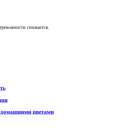
 тревожности снижается.
ать
нии
с домашними цветами