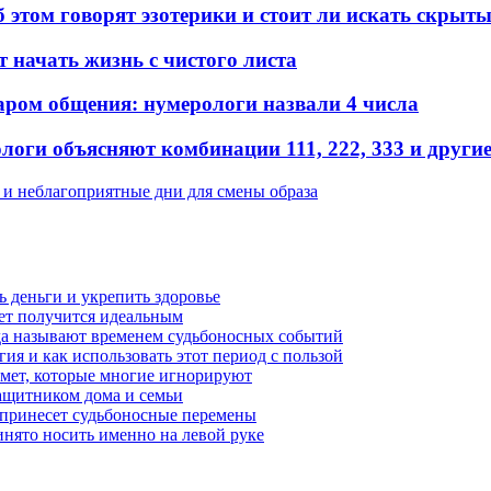
б этом говорят эзотерики и стоит ли искать скрыт
т начать жизнь с чистого листа
аром общения: нумерологи назвали 4 числа
оги объясняют комбинации 111, 222, 333 и други
 и неблагоприятные дни для смены образа
чь деньги и укрепить здоровье
вет получится идеальным
ода называют временем судьбоносных событий
гия и как использовать этот период с пользой
имет, которые многие игнорируют
защитником дома и семьи
 принесет судьбоносные перемены
ринято носить именно на левой руке