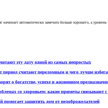
зг начинает автоматически замечать больше хорошего, а уровень
читают эту дату одной из самых непростых
от период считают переломным и чего лучше избег
орят о богатстве, успехе и жизненном предназначе
облемах со здоровьем: какие приметы связывают 
ый помогает защитить дом от недоброжелателей