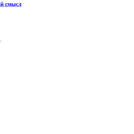
ый смысл
е