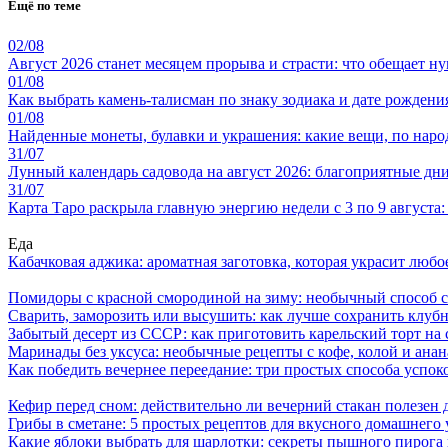
Ещё по теме
02/08
Август 2026 станет месяцем прорыва и страсти: что обещает н
01/08
Как выбрать камень-талисман по знаку зодиака и дате рождени
01/08
Найденные монеты, булавки и украшения: какие вещи, по наро
31/07
Лунный календарь садовода на август 2026: благоприятные дни 
31/07
Карта Таро раскрыла главную энергию недели с 3 по 9 августа
Еда
Кабачковая аджика: ароматная заготовка, которая украсит люб
Помидоры с красной смородиной на зиму: необычный способ 
Сварить, заморозить или высушить: как лучше сохранить клуб
Забытый десерт из СССР: как приготовить карельский торт на 
Маринады без уксуса: необычные рецепты с кофе, колой и ана
Как победить вечернее переедание: три простых способа успоко
Кефир перед сном: действительно ли вечерний стакан полезен д
Грибы в сметане: 5 простых рецептов для вкусного домашнего
Какие яблоки выбрать для шарлотки: секреты пышного пирог