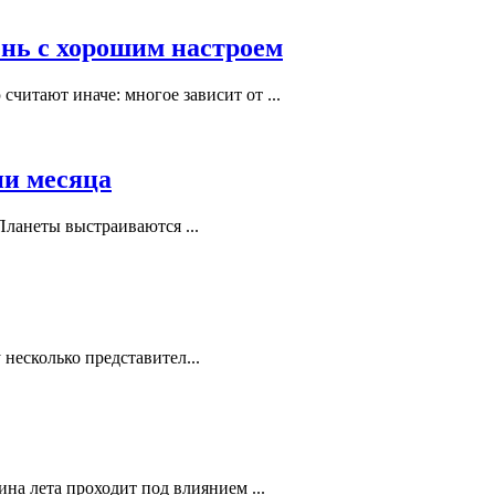
ень с хорошим настроем
читают иначе: многое зависит от ...
ни месяца
Планеты выстраиваются ...
несколько представител...
ина лета проходит под влиянием ...