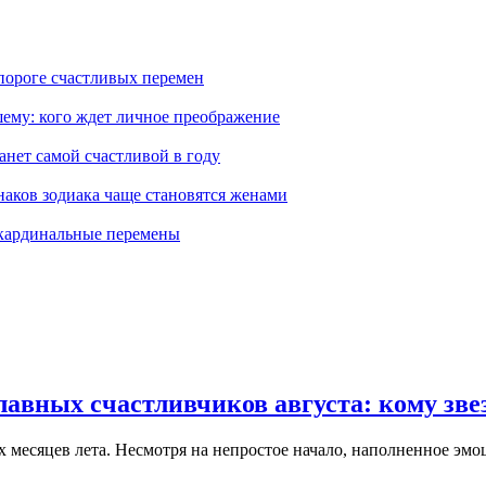
 пороге счастливых перемен
шему: кого ждет личное преображение
танет самой счастливой в году
наков зодиака чаще становятся женами
т кардинальные перемены
лавных счастливчиков августа: кому зве
х месяцев лета. Несмотря на непростое начало, наполненное эм