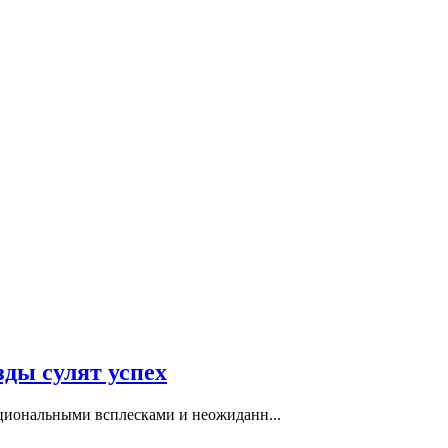
зды сулят успех
оциональными всплесками и неожиданн...