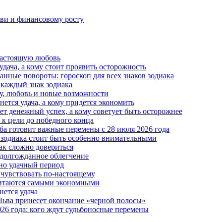
юбви и финансовому росту
 настоящую любовь
 удача, а кому стоит проявить осторожность
анные повороты: гороскоп для всех знаков зодиака
 каждый знак зодиака
чу, любовь и новые возможности
ется удача, а кому придется экономить
ет денежный успех, а кому советует быть осторожнее
т к цели до победного конца
ба готовит важные перемены с 28 июля 2026 года
 зодиака стоит быть особенно внимательными
ак сложно довериться
т долгожданное облегчение
нно удачный период
 чувствовать по-настоящему
считаются самыми экономными
нется удача
н Льва принесет окончание «черной полосы»
026 года: кого ждут судьбоносные перемены