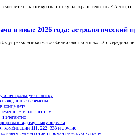
ы смотрите на красивую картинку на экране телефона? А что, есл
ача в июле 2026 года: астрологический 
будут разворачиваться особенно быстро и ярко. Это середина лет
чную нейтральную палитру
 долгожданные перемены
в конце лета
современным и элегантным
 и элегантно
юрпризы каждому знаку зодиака
 комбинации 111, 222, 333 и другие
, которым судьба готовит романтическую встречу