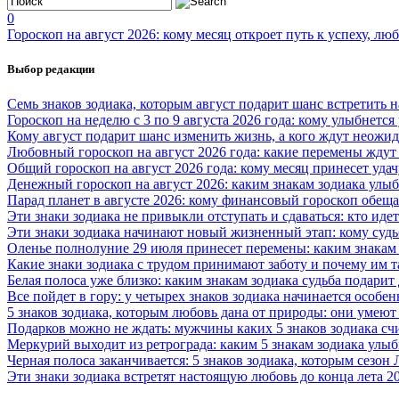
0
Гороскоп на август 2026: кому месяц откроет путь к успеху, л
Выбор редакции
Семь знаков зодиака, которым август подарит шанс встретить
Гороскоп на неделю с 3 по 9 августа 2026 года: кому улыбнется
Кому август подарит шанс изменить жизнь, а кого ждут неожид
Любовный гороскоп на август 2026 года: какие перемены ждут
Общий гороскоп на август 2026 года: кому месяц принесет уда
Денежный гороскоп на август 2026: каким знакам зодиака улыбн
Парад планет в августе 2026: кому финансовый гороскоп обеща
Эти знаки зодиака не привыкли отступать и сдаваться: кто иде
Эти знаки зодиака начинают новый жизненный этап: кому судь
Оленье полнолуние 29 июля принесет перемены: каким знакам
Какие знаки зодиака с трудом принимают заботу и почему им т
Белая полоса уже близко: каким знакам зодиака судьба подари
Все пойдет в гору: у четырех знаков зодиака начинается особе
5 знаков зодиака, которым любовь дана от природы: они умеют
Подарков можно не ждать: мужчины каких 5 знаков зодиака 
Меркурий выходит из ретрограда: каким 5 знакам зодиака улыб
Черная полоса заканчивается: 5 знаков зодиака, которым сезо
Эти знаки зодиака встретят настоящую любовь до конца лета 2