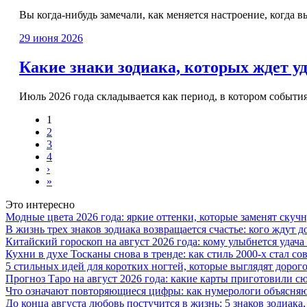
Вы когда-нибудь замечали, как меняется настроение, когда в
29 июня 2026
Какие знаки зодиака, которых ждет уд
Июль 2026 года складывается как период, в котором события 
1
2
3
4
›
»
Это интересно
Модные цвета 2026 года: яркие оттенки, которые заменят ску
В жизнь трех знаков зодиака возвращается счастье: кого ждут
Китайский гороскоп на август 2026 года: кому улыбнется удача 
Кухни в духе Тосканы снова в тренде: как стиль 2000-х стал 
5 стильных идей для коротких ногтей, которые выглядят дорого
Прогноз Таро на август 2026 года: какие карты приготовили с
Что означают повторяющиеся цифры: как нумерологи объясняют
До конца августа любовь постучится в жизнь: 5 знаков зодиака