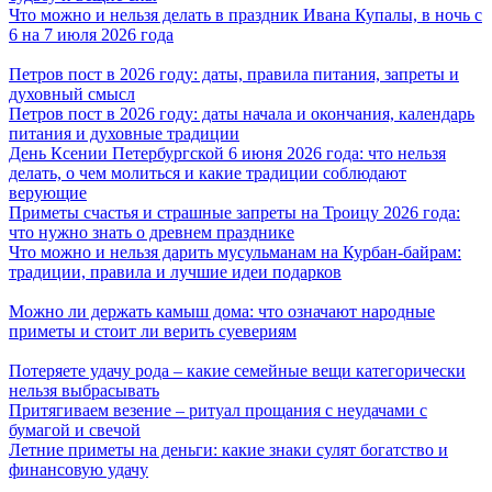
Что можно и нельзя делать в праздник Ивана Купалы, в ночь с
6 на 7 июля 2026 года
Петров пост в 2026 году: даты, правила питания, запреты и
духовный смысл
Петров пост в 2026 году: даты начала и окончания, календарь
питания и духовные традиции
День Ксении Петербургской 6 июня 2026 года: что нельзя
делать, о чем молиться и какие традиции соблюдают
верующие
Приметы счастья и страшные запреты на Троицу 2026 года:
что нужно знать о древнем празднике
Что можно и нельзя дарить мусульманам на Курбан-байрам:
традиции, правила и лучшие идеи подарков
Можно ли держать камыш дома: что означают народные
приметы и стоит ли верить суевериям
Потеряете удачу рода – какие семейные вещи категорически
нельзя выбрасывать
Притягиваем везение – ритуал прощания с неудачами с
бумагой и свечой
Летние приметы на деньги: какие знаки сулят богатство и
финансовую удачу