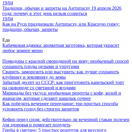
19/04
Традиции, обычаи и запреты на Антипасху 19 апреля 2026
года: почему в этот день нельзя ссориться
19/04
Как на Руси праздновали Антипасху, или Красную горку:
традиции, обычаи, запреты
Еда
Кабачковая аджика: ароматная заготовка, которая украсит
любое зимнее меню
Помидоры с красной смородиной на зиму: необычный способ
сохранить плоды целыми и упругими
Сварить, заморозить или высушить: как лучше сохранить
клубнику и землянику до зимы
Забытый десерт из СССР: как приготовить карельский торт
на сковороде со сметаной и ягодами
Маринады без уксуса: необычные рецепты с кофе, колой и
ананасом, которые сделают шашлык сочнее
Как победить вечернее переедание: три простых способа
успокоить голод без строгих запретов
Кефир перед сном: действительно ли вечерний стакан полезен
для здоровья и помогает похудеть
Грибы в сметане: 5 простых рецептов для вкусного