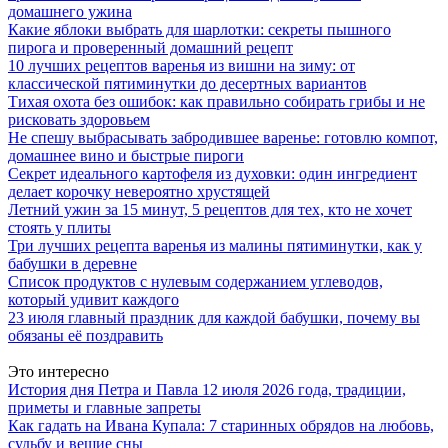
домашнего ужина
Какие яблоки выбрать для шарлотки: секреты пышного
пирога и проверенный домашний рецепт
10 лучших рецептов варенья из вишни на зиму: от
классической пятиминутки до десертных вариантов
Тихая охота без ошибок: как правильно собирать грибы и не
рисковать здоровьем
Не спешу выбрасывать забродившее варенье: готовлю компот,
домашнее вино и быстрые пироги
Секрет идеального картофеля из духовки: один ингредиент
делает корочку невероятно хрустящей
Летний ужин за 15 минут, 5 рецептов для тех, кто не хочет
стоять у плиты
Три лучших рецепта варенья из малины пятиминутки, как у
бабушки в деревне
Список продуктов с нулевым содержанием углеводов,
который удивит каждого
23 июля главный праздник для каждой бабушки, почему вы
обязаны её поздравить
Это интересно
История дня Петра и Павла 12 июля 2026 года, традиции,
приметы и главные запреты
Как гадать на Ивана Купала: 7 старинных обрядов на любовь,
судьбу и вещие сны