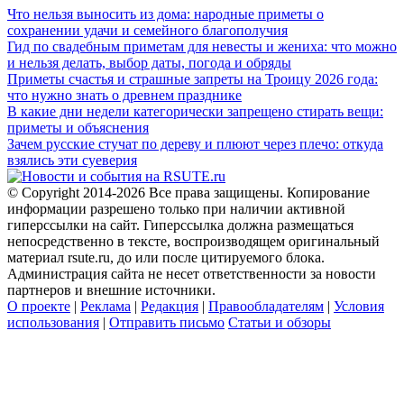
Что нельзя выносить из дома: народные приметы о
сохранении удачи и семейного благополучия
Гид по свадебным приметам для невесты и жениха: что можно
и нельзя делать, выбор даты, погода и обряды
Приметы счастья и страшные запреты на Троицу 2026 года:
что нужно знать о древнем празднике
В какие дни недели категорически запрещено стирать вещи:
приметы и объяснения
Зачем русские стучат по дереву и плюют через плечо: откуда
взялись эти суеверия
© Copyright 2014-2026 Все права защищены. Копирование
информации разрешено только при наличии активной
гиперссылки на сайт. Гиперссылка должна размещаться
непосредственно в тексте, воспроизводящем оригинальный
материал rsute.ru, до или после цитируемого блока.
Администрация сайта не несет ответственности за новости
партнеров и внешние источники.
О проекте
|
Реклама
|
Редакция
|
Правообладателям
|
Условия
использования
|
Отправить письмо
Статьи и обзоры