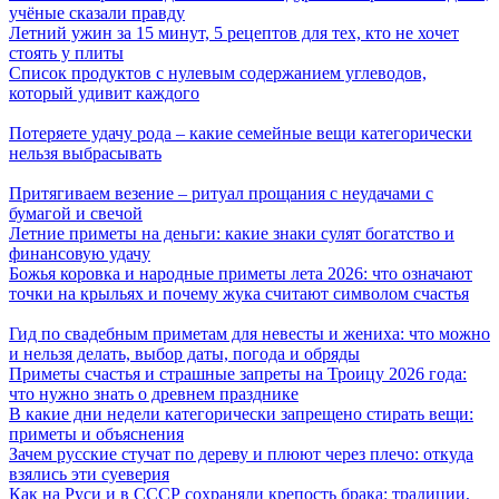
учёные сказали правду
Летний ужин за 15 минут, 5 рецептов для тех, кто не хочет
стоять у плиты
Список продуктов с нулевым содержанием углеводов,
который удивит каждого
Потеряете удачу рода – какие семейные вещи категорически
нельзя выбрасывать
Притягиваем везение – ритуал прощания с неудачами с
бумагой и свечой
Летние приметы на деньги: какие знаки сулят богатство и
финансовую удачу
Божья коровка и народные приметы лета 2026: что означают
точки на крыльях и почему жука считают символом счастья
Гид по свадебным приметам для невесты и жениха: что можно
и нельзя делать, выбор даты, погода и обряды
Приметы счастья и страшные запреты на Троицу 2026 года:
что нужно знать о древнем празднике
В какие дни недели категорически запрещено стирать вещи:
приметы и объяснения
Зачем русские стучат по дереву и плюют через плечо: откуда
взялись эти суеверия
Как на Руси и в СССР сохраняли крепость брака: традиции,