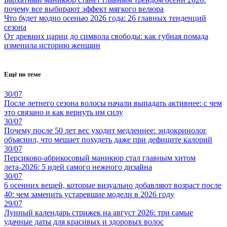
почему все выбирают эффект мягкого велюра
Что будет модно осенью 2026 года: 26 главных тенденций
сезона
От древних цариц до символа свободы: как губная помада
изменила историю женщин
Ещё по теме
30/07
После летнего сезона волосы начали выпадать активнее: с чем
это связано и как вернуть им силу
30/07
Почему после 50 лет вес уходит медленнее: эндокринолог
объяснил, что мешает похудеть даже при дефиците калорий
30/07
Персиково-абрикосовый маникюр стал главным хитом
лета-2026: 5 идей самого нежного дизайна
30/07
6 осенних вещей, которые визуально добавляют возраст после
40: чем заменить устаревшие модели в 2026 году
29/07
Лунный календарь стрижек на август 2026: три самые
удачные даты для красивых и здоровых волос