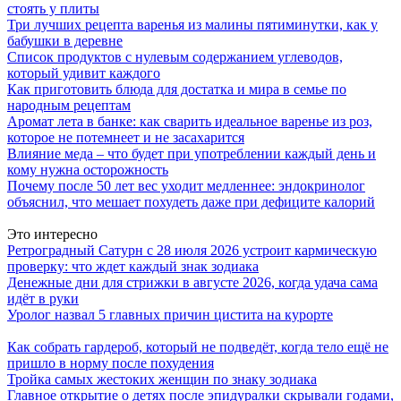
стоять у плиты
Три лучших рецепта варенья из малины пятиминутки, как у
бабушки в деревне
Список продуктов с нулевым содержанием углеводов,
который удивит каждого
Как приготовить блюда для достатка и мира в семье по
народным рецептам
Аромат лета в банке: как сварить идеальное варенье из роз,
которое не потемнеет и не засахарится
Влияние меда – что будет при употреблении каждый день и
кому нужна осторожность
Почему после 50 лет вес уходит медленнее: эндокринолог
объяснил, что мешает похудеть даже при дефиците калорий
Это интересно
Ретроградный Сатурн с 28 июля 2026 устроит кармическую
проверку: что ждет каждый знак зодиака
Денежные дни для стрижки в августе 2026, когда удача сама
идёт в руки
Уролог назвал 5 главных причин цистита на курорте
Как собрать гардероб, который не подведёт, когда тело ещё не
пришло в норму после похудения
Тройка самых жестоких женщин по знаку зодиака
Главное открытие о детях после эпидуралки скрывали годами,