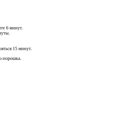
те 6 минут.
нуты.
яться 15 минут.
ао-порошка.