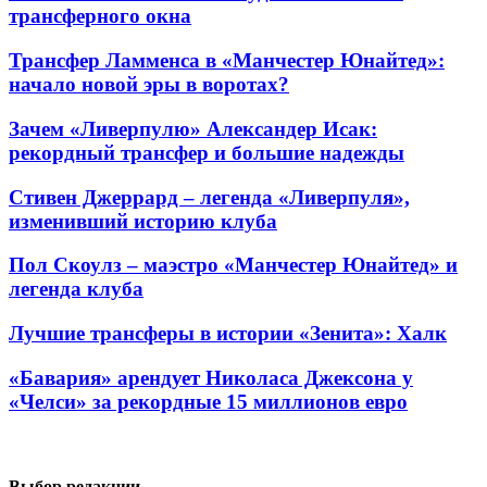
трансферного окна
Трансфер Ламменса в «Манчестер Юнайтед»:
начало новой эры в воротах?
Зачем «Ливерпулю» Александер Исак:
рекордный трансфер и большие надежды
Стивен Джеррард – легенда «Ливерпуля»,
изменивший историю клуба
Пол Скоулз – маэстро «Манчестер Юнайтед» и
легенда клуба
Лучшие трансферы в истории «Зенита»: Халк
«Бавария» арендует Николаса Джексона у
«Челси» за рекордные 15 миллионов евро
Выбор редакции