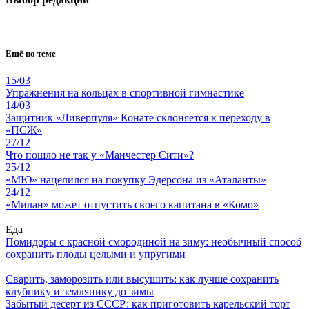
Ещё по теме
15/03
Упражнения на кольцах в спортивной гимнастике
14/03
Защитник «Ливерпуля» Конате склоняется к переходу в
«ПСЖ»
27/12
Что пошло не так у «Манчестер Сити»?
25/12
«МЮ» нацелился на покупку Эдерсона из «Аталанты»
24/12
«Милан» может отпустить своего капитана в «Комо»
Еда
Помидоры с красной смородиной на зиму: необычный способ
сохранить плоды целыми и упругими
Сварить, заморозить или высушить: как лучше сохранить
клубнику и землянику до зимы
Забытый десерт из СССР: как приготовить карельский торт