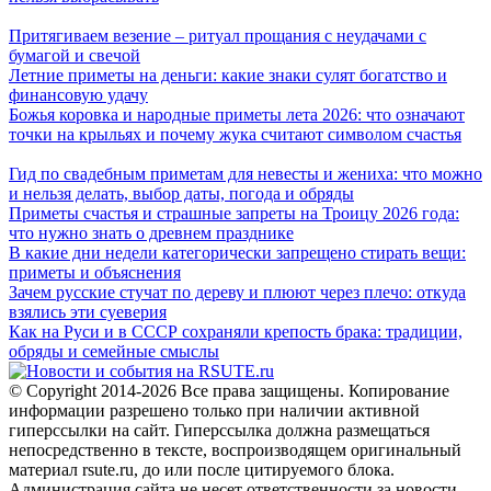
Притягиваем везение – ритуал прощания с неудачами с
бумагой и свечой
Летние приметы на деньги: какие знаки сулят богатство и
финансовую удачу
Божья коровка и народные приметы лета 2026: что означают
точки на крыльях и почему жука считают символом счастья
Гид по свадебным приметам для невесты и жениха: что можно
и нельзя делать, выбор даты, погода и обряды
Приметы счастья и страшные запреты на Троицу 2026 года:
что нужно знать о древнем празднике
В какие дни недели категорически запрещено стирать вещи:
приметы и объяснения
Зачем русские стучат по дереву и плюют через плечо: откуда
взялись эти суеверия
Как на Руси и в СССР сохраняли крепость брака: традиции,
обряды и семейные смыслы
© Copyright 2014-2026 Все права защищены. Копирование
информации разрешено только при наличии активной
гиперссылки на сайт. Гиперссылка должна размещаться
непосредственно в тексте, воспроизводящем оригинальный
материал rsute.ru, до или после цитируемого блока.
Администрация сайта не несет ответственности за новости