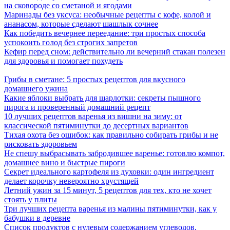
на сковороде со сметаной и ягодами
Маринады без уксуса: необычные рецепты с кофе, колой и
ананасом, которые сделают шашлык сочнее
Как победить вечернее переедание: три простых способа
успокоить голод без строгих запретов
Кефир перед сном: действительно ли вечерний стакан полезен
для здоровья и помогает похудеть
Грибы в сметане: 5 простых рецептов для вкусного
домашнего ужина
Какие яблоки выбрать для шарлотки: секреты пышного
пирога и проверенный домашний рецепт
10 лучших рецептов варенья из вишни на зиму: от
классической пятиминутки до десертных вариантов
Тихая охота без ошибок: как правильно собирать грибы и не
рисковать здоровьем
Не спешу выбрасывать забродившее варенье: готовлю компот,
домашнее вино и быстрые пироги
Секрет идеального картофеля из духовки: один ингредиент
делает корочку невероятно хрустящей
Летний ужин за 15 минут, 5 рецептов для тех, кто не хочет
стоять у плиты
Три лучших рецепта варенья из малины пятиминутки, как у
бабушки в деревне
Список продуктов с нулевым содержанием углеводов,