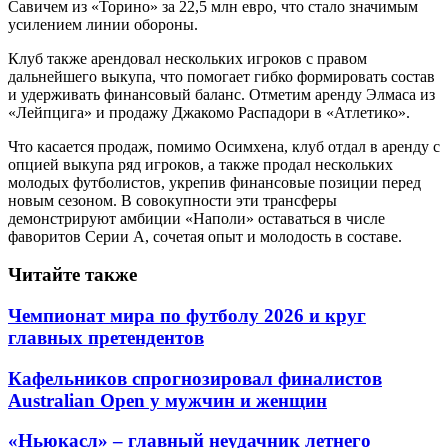
Савичем из «Торино» за 22,5 млн евро, что стало значимым
усилением линии обороны.
Клуб также арендовал нескольких игроков с правом
дальнейшего выкупа, что помогает гибко формировать состав
и удерживать финансовый баланс. Отметим аренду Элмаса из
«Лейпцига» и продажу Джакомо Распадори в «Атлетико».
Что касается продаж, помимо Осимхена, клуб отдал в аренду с
опцией выкупа ряд игроков, а также продал нескольких
молодых футболистов, укрепив финансовые позиции перед
новым сезоном. В совокупности эти трансферы
демонстрируют амбиции «Наполи» оставаться в числе
фаворитов Серии А, сочетая опыт и молодость в составе.
Читайте также
Чемпионат мира по футболу 2026 и круг
главных претендентов
Кафельников спрогнозировал финалистов
Australian Open у мужчин и женщин
«Ньюкасл» – главный неудачник летнего