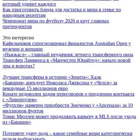
который удивит каждого
Как приготовить блюда для достатка и мира в семье по
народным рецептам
Чемпионат мира по футболу 2026 и круг главных
претендентов
Это интересно
Кафельников спрогнозировал финалистов Australian Open у
мужчин и женщин
«Ньюкасл» – главный неудачник летнего трансферного окна
Трансфер Ламменса в «Манчестер Юнайтед»: начало новой
эры в воротах?
Лучшие трансферы в истории «Зенита»: Халк
«Бавария» арендует Николаса Джексона у «Челси» за
рекордные 15 миллионов евро
Конате недоволен ходом переговоров о продлении контракта
с «Ливерпулем»
«Фулхэм» намерен приобрести Зинченко у «Арсенала» за 10
миллионов фунтов
Томас Мюллер может продолжить карьеру в MLS после ухода
из «Баварии»
Потеряете удачу рода – какие семейные вещи категорически
нельзя выбрасывать