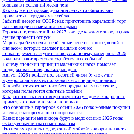
зодиака в последний месяц лета
Как сохранить урожай до конца лета: что обязательно
проверить на грядках уже сейчас
Забытый десерт из СССР: как приготовить карельский торт
на сковороде со сметаной и ягодами
Гороскоп путешествий на 2027 год: где каждому знаку зодиака
лучше провести отпуск
Маринады без уксуса: необычные рецепты с кофе, колой и
ананасом, которые сделают шашлык сочнее
Точка перемен наступит 12 августа: почему конец лета 2026
года называют временем судьбоносных событий
Почему японский принцип маленьких шагов помогает
поддерживать порядок каждый день
Август 2026 пройдет под энергией числа 9: что сулит
нумерология и как использовать этот период с пользой
Как избавиться от вечного беспорядка на кухне: секрет,
которым пользуются опытные хозяйки
Как распознать негативную энергетику в доме: 7 народных
примет, которые многие игнорируют
Что обновить в гардеробе к осени 2026 года: модные покупки
и вещи, с которыми пора попрощаться
Какие варианты маникюра будут в моде осенью 2026 года:
омбре, кошачий глаз и минимализм
Что нельзя хранить под кухонной мойкой: как организовать