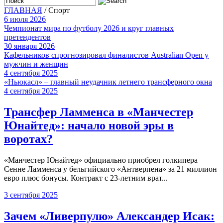
ГЛАВНАЯ
/
Спорт
6 июля 2026
Чемпионат мира по футболу 2026 и круг главных
претендентов
30 января 2026
Кафельников спрогнозировал финалистов Australian Open у
мужчин и женщин
4 сентября 2025
«Ньюкасл» – главный неудачник летнего трансферного окна
4 сентября 2025
Трансфер Ламменса в «Манчестер
Юнайтед»: начало новой эры в
воротах?
«Манчестер Юнайтед» официально приобрел голкипера
Сенне Ламменса у бельгийского «Антверпена» за 21 миллион
евро плюс бонусы. Контракт с 23-летним врат...
3 сентября 2025
Зачем «Ливерпулю» Александер Исак: