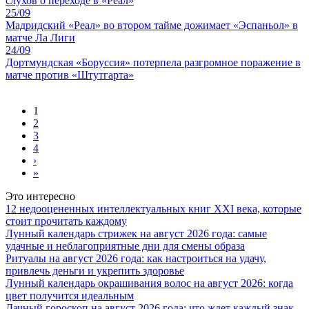
слухов о переходе в «Реал»
25/09
Мадридский «Реал» во втором тайме дожимает «Эспаньол» в
матче Ла Лиги
24/09
Дортмундская «Боруссия» потерпела разгромное поражение в
матче против «Штутгарта»
1
2
3
4
›
»
Это интересно
12 недооцененных интеллектуальных книг XXI века, которые
стоит прочитать каждому
Лунный календарь стрижек на август 2026 года: самые
удачные и неблагоприятные дни для смены образа
Ритуалы на август 2026 года: как настроиться на удачу,
привлечь деньги и укрепить здоровье
Лунный календарь окрашивания волос на август 2026: когда
цвет получится идеальным
Дачный гороскоп на август 2026 года: что ждет каждый знак