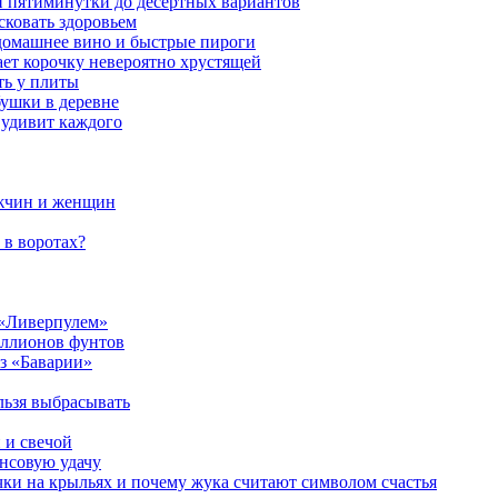
ой пятиминутки до десертных вариантов
сковать здоровьем
 домашнее вино и быстрые пироги
ает корочку невероятно хрустящей
ять у плиты
бушки в деревне
 удивит каждого
ужчин и женщин
 в воротах?
 «Ливерпулем»
иллионов фунтов
з «Баварии»
льзя выбрасывать
 и свечой
ансовую удачу
чки на крыльях и почему жука считают символом счастья