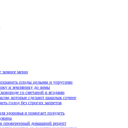
»
ое зимнее меню
сохранить плоды целыми и упругими
нику и землянику до зимы
сковороде со сметаной и ягодами
насом, которые сделают шашлык сочнее
ить голод без строгих запретов
ля здоровья и помогает похудеть
 ужина
а и проверенный домашний рецепт