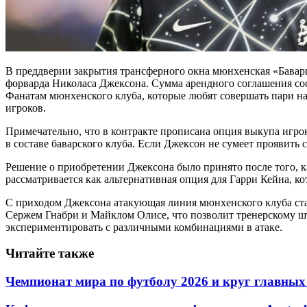
В преддверии закрытия трансферного окна мюнхенская «Бавари
форварда Николаса Джексона. Сумма арендного соглашения сост
Фанатам мюнхенского клуба, которые любят совершать пари на
игроков.
Примечательно, что в контракте прописана опция выкупа игро
в составе баварского клуба. Если Джексон не сумеет проявить 
Решение о приобретении Джексона было принято после того, к
рассматривается как альтернативная опция для Гарри Кейна, 
С приходом Джексона атакующая линия мюнхенского клуба ста
Сержем Гнабри и Майклом Олисе, что позволит тренерскому шт
экспериментировать с различными комбинациями в атаке.
Читайте также
Чемпионат мира по футболу 2026 и круг главных