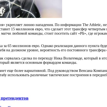
я» укрепляет линию нападения. По информации The Athletic, н
авит 15 миллионов евро, что сделает этот трансфер четвертым 
 матчи любимой команды, стоит посетить сайт «РБ», где игрока
ка за 65 миллионов евро. Однако реализация данного пункта бу
себя на должном уровне, вероятность его постоянного трансфера
ак сорвалась сделка по переходу Ника Вольтемаде, который в и
который является основным форвардом команды.
нет еще более вариативной. Под руководством Венсана Компан
абу использовать различные тактические построения в передней
 претендентов