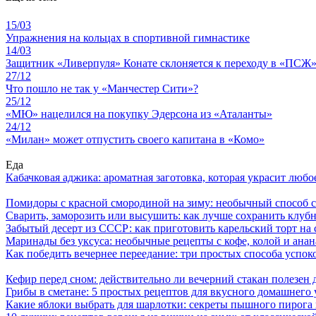
15/03
Упражнения на кольцах в спортивной гимнастике
14/03
Защитник «Ливерпуля» Конате склоняется к переходу в «ПСЖ
27/12
Что пошло не так у «Манчестер Сити»?
25/12
«МЮ» нацелился на покупку Эдерсона из «Аталанты»
24/12
«Милан» может отпустить своего капитана в «Комо»
Еда
Кабачковая аджика: ароматная заготовка, которая украсит люб
Помидоры с красной смородиной на зиму: необычный способ 
Сварить, заморозить или высушить: как лучше сохранить клуб
Забытый десерт из СССР: как приготовить карельский торт на 
Маринады без уксуса: необычные рецепты с кофе, колой и ана
Как победить вечернее переедание: три простых способа успоко
Кефир перед сном: действительно ли вечерний стакан полезен д
Грибы в сметане: 5 простых рецептов для вкусного домашнего
Какие яблоки выбрать для шарлотки: секреты пышного пирог