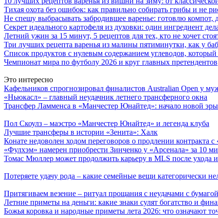
10 лучших рецептов варенья из вишни на зиму: от классическ
Тихая охота без ошибок: как правильно собирать грибы и не ри
Не спешу выбрасывать забродившее варенье: готовлю компот,
Секрет идеального картофеля из духовки: один ингредиент дел
Летний ужин за 15 минут, 5 рецептов для тех, кто не хочет сто
Три лучших рецепта варенья из малины пятиминутки, как у ба
Список продуктов с нулевым содержанием углеводов, который
Чемпионат мира по футболу 2026 и круг главных претендентов
Это интересно
Кафельников спрогнозировал финалистов Australian Open у м
«Ньюкасл» – главный неудачник летнего трансферного окна
Трансфер Ламменса в «Манчестер Юнайтед»: начало новой эры
Пол Скоулз – маэстро «Манчестер Юнайтед» и легенда клуба
Лучшие трансферы в истории «Зенита»: Халк
Конате недоволен ходом переговоров о продлении контракта с
«Фулхэм» намерен приобрести Зинченко у «Арсенала» за 10 м
Томас Мюллер может продолжить карьеру в MLS после ухода и
Потеряете удачу рода – какие семейные вещи категорически не
Притягиваем везение – ритуал прощания с неудачами с бумагой
Летние приметы на деньги: какие знаки сулят богатство и фин
Божья коровка и народные приметы лета 2026: что означают то