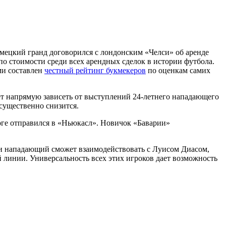
емецкий гранд договорился с лондонским «Челси» об аренде
по стоимости среди всех арендных сделок в истории футбола.
ми составлен
честный рейтинг букмекеров
по оценкам самих
дет напрямую зависеть от выступлений 24-летнего нападающего
 существенно снизится.
тоге отправился в «Ньюкасл». Новичок «Баварии»
и нападающий сможет взаимодействовать с Луисом Диасом,
 линии. Универсальность всех этих игроков дает возможность