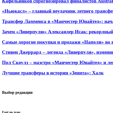
Кафельников спрогнозировал финалистов Austra
«Ньюкасл» – главный неудачник летнего трансфе
Трансфер Ламменса в «Манчестер Юнайтед»: нача
Зачем «Ливерпулю» Александер Исак: рекордный
Самые дорогие покупки и продажи «Наполи» во в
Стивен Джеррард – легенда «Ливерпуля», измен
Пол Скоулз – маэстро «Манчестер Юнайтед» и ле
Лучшие трансферы в истории «Зенита»: Халк
Выбор редакции
Ещё по теме