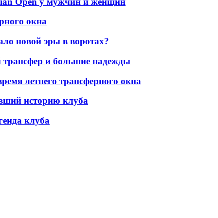
lian Open у мужчин и женщин
рного окна
ло новой эры в воротах?
 трансфер и большие надежды
ремя летнего трансферного окна
ивший историю клуба
генда клуба