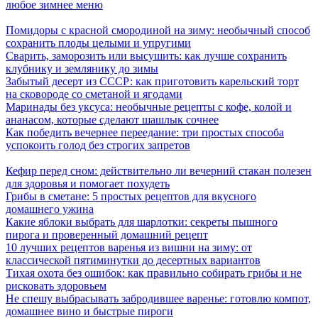
любое зимнее меню
Помидоры с красной смородиной на зиму: необычный способ
сохранить плоды целыми и упругими
Сварить, заморозить или высушить: как лучше сохранить
клубнику и землянику до зимы
Забытый десерт из СССР: как приготовить карельский торт
на сковороде со сметаной и ягодами
Маринады без уксуса: необычные рецепты с кофе, колой и
ананасом, которые сделают шашлык сочнее
Как победить вечернее переедание: три простых способа
успокоить голод без строгих запретов
Кефир перед сном: действительно ли вечерний стакан полезен
для здоровья и помогает похудеть
Грибы в сметане: 5 простых рецептов для вкусного
домашнего ужина
Какие яблоки выбрать для шарлотки: секреты пышного
пирога и проверенный домашний рецепт
10 лучших рецептов варенья из вишни на зиму: от
классической пятиминутки до десертных вариантов
Тихая охота без ошибок: как правильно собирать грибы и не
рисковать здоровьем
Не спешу выбрасывать забродившее варенье: готовлю компот,
домашнее вино и быстрые пироги