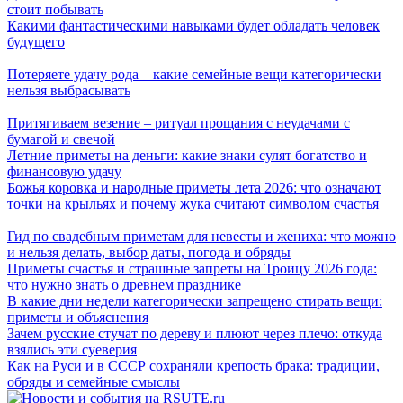
стоит побывать
Какими фантастическими навыками будет обладать человек
будущего
Потеряете удачу рода – какие семейные вещи категорически
нельзя выбрасывать
Притягиваем везение – ритуал прощания с неудачами с
бумагой и свечой
Летние приметы на деньги: какие знаки сулят богатство и
финансовую удачу
Божья коровка и народные приметы лета 2026: что означают
точки на крыльях и почему жука считают символом счастья
Гид по свадебным приметам для невесты и жениха: что можно
и нельзя делать, выбор даты, погода и обряды
Приметы счастья и страшные запреты на Троицу 2026 года:
что нужно знать о древнем празднике
В какие дни недели категорически запрещено стирать вещи:
приметы и объяснения
Зачем русские стучат по дереву и плюют через плечо: откуда
взялись эти суеверия
Как на Руси и в СССР сохраняли крепость брака: традиции,
обряды и семейные смыслы