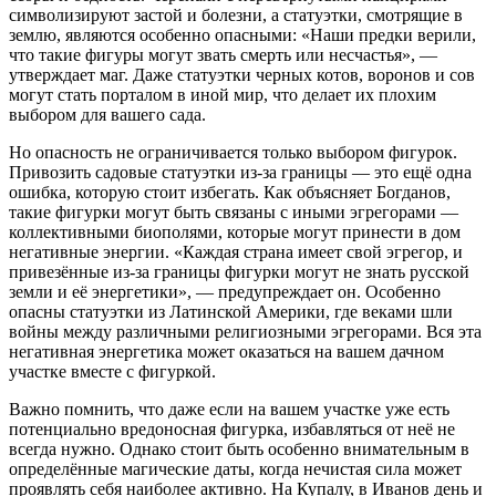
символизируют застой и болезни, а статуэтки, смотрящие в
землю, являются особенно опасными: «Наши предки верили,
что такие фигуры могут звать смерть или несчастья», —
утверждает маг. Даже статуэтки черных котов, воронов и сов
могут стать порталом в иной мир, что делает их плохим
выбором для вашего сада.
Но опасность не ограничивается только выбором фигурок.
Привозить садовые статуэтки из-за границы — это ещё одна
ошибка, которую стоит избегать. Как объясняет Богданов,
такие фигурки могут быть связаны с иными эгрегорами —
коллективными биополями, которые могут принести в дом
негативные энергии. «Каждая страна имеет свой эгрегор, и
привезённые из-за границы фигурки могут не знать русской
земли и её энергетики», — предупреждает он. Особенно
опасны статуэтки из Латинской Америки, где веками шли
войны между различными религиозными эгрегорами. Вся эта
негативная энергетика может оказаться на вашем дачном
участке вместе с фигуркой.
Важно помнить, что даже если на вашем участке уже есть
потенциально вредоносная фигурка, избавляться от неё не
всегда нужно. Однако стоит быть особенно внимательным в
определённые магические даты, когда нечистая сила может
проявлять себя наиболее активно. На Купалу, в Иванов день и