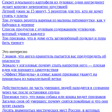
Секрет идеального картофеля из духовки: один ингредиент
делает корочку невероятно хрустящей
Летний ужин за 15 минут, 5 рецептов для тех, кто не хочет
стоять у плиты
Три лучших рецепта варенья из малины пятиминутки, как у
бабушки в деревне
Список продуктов с нулевым содержанием углеводов,
который удивит каждого
Три признака, что в доме есть заговорённый подклад и пора
бить тревогу
Это интересно
7 знаков, что ангел-хранитель пытается вас предупредить об
опасности
Зеркало у изголовья: почему спать напротив него — плохая
идея для хорошего самочувствия
«Эффект Манделы» в семье: какие признаки укажут на
пришельца из параллельной ветки
Действительно ли часть умерших людей находятся в сознании
через час после остановки сердца
Признаки того, что ваша собака или кошка видит призраков
Загадки снов об умерших: почему снятся покойные и что они
хотят сказать
Десять знаменитых мистических мест России, в которых