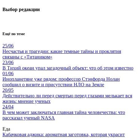
Выбор редакции
Ещё по теме
25/06
Несчастья и трагедии: какие темные тайны и проклятия
связаны с «Титаником»
23/06
В Тихий океан упал загадочный объект: что об этом известно
01/06
Инопланетяне уже рядом: профессор Стэнфорда Нолан
сообщил о визите и присутствии НЛО на Земле
20/05
Действительно ли перед смертью перед глазами мелькает вся
жизнь: мнение ученых
24/04
В чем может заключаться главная тайна человечества: что
рассказал ученый NASA
Еда
Кабачковая аджика: ароматная заготовка, которая украсит