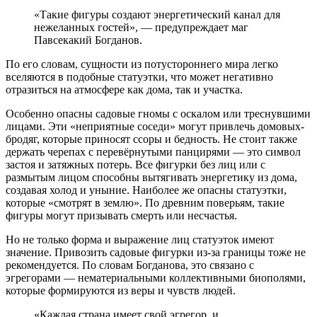
«Такие фигуры создают энергетический канал для
нежеланных гостей», — предупреждает маг
Павсекакий Богданов.
По его словам, сущности из потустороннего мира легко
вселяются в подобные статуэтки, что может негативно
отразиться на атмосфере как дома, так и участка.
Особенно опасны садовые гномы с оскалом или треснувшими
лицами. Эти «неприятные соседи» могут привлечь домовых-
бродяг, которые приносят ссоры и бедность. Не стоит также
держать черепах с перевёрнутыми панцирями — это символ
застоя и затяжных потерь. Все фигурки без лиц или с
размытым лицом способны вытягивать энергетику из дома,
создавая холод и уныние. Наиболее же опасны статуэтки,
которые «смотрят в землю». По древним поверьям, такие
фигуры могут призывать смерть или несчастья.
Но не только форма и выражение лиц статуэток имеют
значение. Привозить садовые фигурки из-за границы тоже не
рекомендуется. По словам Богданова, это связано с
эгрегорами — нематериальными коллективными биополями,
которые формируются из веры и чувств людей.
«Каждая страна имеет свой эгрегор, и