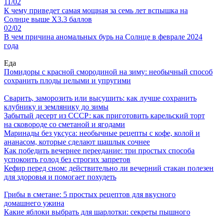
11/02
К чему приведет самая мощная за семь лет вспышка на
Солнце выше X3.3 баллов
02/02
В чем причина аномальных бурь на Солнце в феврале 2024
года
Еда
Помидоры с красной смородиной на зиму: необычный способ
сохранить плоды целыми и упругими
Сварить, заморозить или высушить: как лучше сохранить
клубнику и землянику до зимы
Забытый десерт из СССР: как приготовить карельский торт
на сковороде со сметаной и ягодами
Маринады без уксуса: необычные рецепты с кофе, колой и
ананасом, которые сделают шашлык сочнее
Как победить вечернее переедание: три простых способа
успокоить голод без строгих запретов
Кефир перед сном: действительно ли вечерний стакан полезен
для здоровья и помогает похудеть
Грибы в сметане: 5 простых рецептов для вкусного
домашнего ужина
Какие яблоки выбрать для шарлотки: секреты пышного