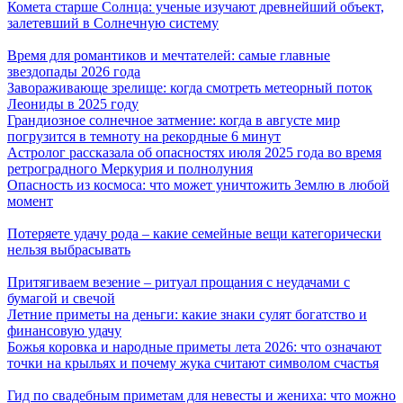
Комета старше Солнца: ученые изучают древнейший объект,
залетевший в Солнечную систему
Время для романтиков и мечтателей: самые главные
звездопады 2026 года
Завораживающе зрелище: когда смотреть метеорный поток
Леониды в 2025 году
Грандиозное солнечное затмение: когда в августе мир
погрузится в темноту на рекордные 6 минут
Астролог рассказала об опасностях июля 2025 года во время
ретроградного Меркурия и полнолуния
Опасность из космоса: что может уничтожить Землю в любой
момент
Потеряете удачу рода – какие семейные вещи категорически
нельзя выбрасывать
Притягиваем везение – ритуал прощания с неудачами с
бумагой и свечой
Летние приметы на деньги: какие знаки сулят богатство и
финансовую удачу
Божья коровка и народные приметы лета 2026: что означают
точки на крыльях и почему жука считают символом счастья
Гид по свадебным приметам для невесты и жениха: что можно