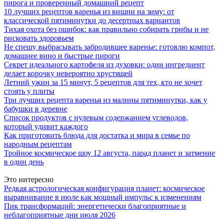
пирога и проверенный домашний рецепт
10 лучших рецептов варенья из вишни на зиму: от
классической пятиминутки до десертных вариантов
Тихая охота без ошибок: как правильно собирать грибы и не
рисковать здоровьем
Не спешу выбрасывать забродившее варенье: готовлю компот,
домашнее вино и быстрые пироги
Секрет идеального картофеля из духовки: один ингредиент
делает корочку невероятно хрустящей
Летний ужин за 15 минут, 5 рецептов для тех, кто не хочет
стоять у плиты
Три лучших рецепта варенья из малины пятиминутки, как у
бабушки в деревне
Список продуктов с нулевым содержанием углеводов,
который удивит каждого
Как приготовить блюда для достатка и мира в семье по
народным рецептам
Тройное космическое шоу 12 августа, парад планет и затмение
в один день
Это интересно
Редкая астрологическая конфигурация планет: космическое
выравнивание в июле как мощный импульс к изменениям
Пик трансформаций: энергетически благоприятные и
неблагоприятные дни июля 2026