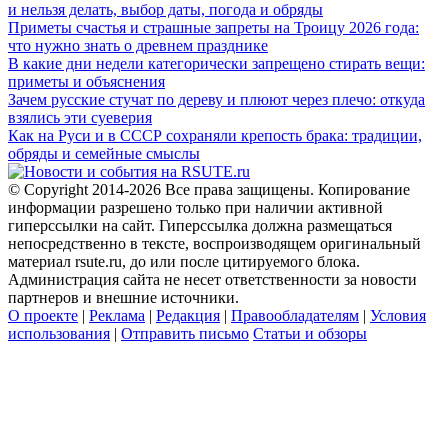
и нельзя делать, выбор даты, погода и обряды
Приметы счастья и страшные запреты на Троицу 2026 года:
что нужно знать о древнем празднике
В какие дни недели категорически запрещено стирать вещи:
приметы и объяснения
Зачем русские стучат по дереву и плюют через плечо: откуда
взялись эти суеверия
Как на Руси и в СССР сохраняли крепость брака: традиции,
обряды и семейные смыслы
© Copyright 2014-2026 Все права защищены. Копирование
информации разрешено только при наличии активной
гиперссылки на сайт. Гиперссылка должна размещаться
непосредственно в тексте, воспроизводящем оригинальный
материал rsute.ru, до или после цитируемого блока.
Администрация сайта не несет ответственности за новости
партнеров и внешние источники.
О проекте
|
Реклама
|
Редакция
|
Правообладателям
|
Условия
использования
|
Отправить письмо
Статьи и обзоры