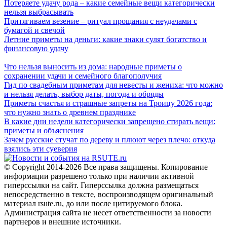
Потеряете удачу рода – какие семейные вещи категорически
нельзя выбрасывать
Притягиваем везение – ритуал прощания с неудачами с
бумагой и свечой
Летние приметы на деньги: какие знаки сулят богатство и
финансовую удачу
Что нельзя выносить из дома: народные приметы о
сохранении удачи и семейного благополучия
Гид по свадебным приметам для невесты и жениха: что можно
и нельзя делать, выбор даты, погода и обряды
Приметы счастья и страшные запреты на Троицу 2026 года:
что нужно знать о древнем празднике
В какие дни недели категорически запрещено стирать вещи:
приметы и объяснения
Зачем русские стучат по дереву и плюют через плечо: откуда
взялись эти суеверия
© Copyright 2014-2026 Все права защищены. Копирование
информации разрешено только при наличии активной
гиперссылки на сайт. Гиперссылка должна размещаться
непосредственно в тексте, воспроизводящем оригинальный
материал rsute.ru, до или после цитируемого блока.
Администрация сайта не несет ответственности за новости
партнеров и внешние источники.