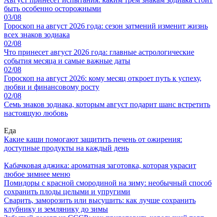
быть особенно осторожными
03/08
Гороскоп на август 2026 года: сезон затмений изменит жизнь
всех знаков зодиака
02/08
Что принесет август 2026 года: главные астрологические
события месяца и самые важные даты
02/08
Гороскоп на август 2026: кому месяц откроет путь к успеху,
любви и финансовому росту
02/08
Семь знаков зодиака, которым август подарит шанс встретить
настоящую любовь
Еда
Какие каши помогают защитить печень от ожирения:
доступные продукты на каждый день
Кабачковая аджика: ароматная заготовка, которая украсит
любое зимнее меню
Помидоры с красной смородиной на зиму: необычный способ
сохранить плоды целыми и упругими
Сварить, заморозить или высушить: как лучше сохранить
клубнику и землянику до зимы