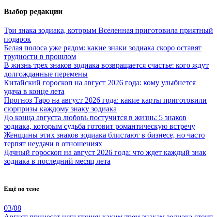
Выбор редакции
Три знака зодиака, которым Вселенная приготовила приятный
подарок
Белая полоса уже рядом: какие знаки зодиака скоро оставят
трудности в прошлом
В жизнь трех знаков зодиака возвращается счастье: кого ждут
долгожданные перемены
Китайский гороскоп на август 2026 года: кому улыбнется
удача в конце лета
Прогноз Таро на август 2026 года: какие карты приготовили
сюрпризы каждому знаку зодиака
До конца августа любовь постучится в жизнь: 5 знаков
зодиака, которым судьба готовит романтическую встречу
Женщины этих знаков зодиака блистают в бизнесе, но часто
терпят неудачи в отношениях
Дачный гороскоп на август 2026 года: что ждет каждый знак
зодиака в последний месяц лета
Ещё по теме
03/08
Август принесет испытания: каким трем знакам зодиака стоит