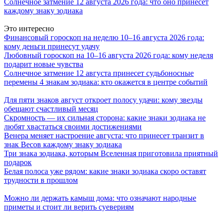
Солнечное затмение 12 августа 2026 года: что оно принесет
каждому знаку зодиака
Это интересно
Финансовый гороскоп на неделю 10–16 августа 2026 года:
кому деньги принесут удачу
Любовный гороскоп на 10–16 августа 2026 года: кому неделя
подарит новые чувства
Солнечное затмение 12 августа принесет судьбоносные
перемены 4 знакам зодиака: кто окажется в центре событий
Для пяти знаков август откроет полосу удачи: кому звезды
обещают счастливый месяц
Скромность — их сильная сторона: какие знаки зодиака не
любят хвастаться своими достижениями
Венера меняет настроение августа: что принесет транзит в
знак Весов каждому знаку зодиака
Три знака зодиака, которым Вселенная приготовила приятный
подарок
Белая полоса уже рядом: какие знаки зодиака скоро оставят
трудности в прошлом
Можно ли держать камыш дома: что означают народные
приметы и стоит ли верить суевериям