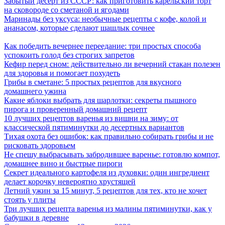
Забытый десерт из СССР: как приготовить карельский торт
на сковороде со сметаной и ягодами
Маринады без уксуса: необычные рецепты с кофе, колой и
ананасом, которые сделают шашлык сочнее
Как победить вечернее переедание: три простых способа
успокоить голод без строгих запретов
Кефир перед сном: действительно ли вечерний стакан полезен
для здоровья и помогает похудеть
Грибы в сметане: 5 простых рецептов для вкусного
домашнего ужина
Какие яблоки выбрать для шарлотки: секреты пышного
пирога и проверенный домашний рецепт
10 лучших рецептов варенья из вишни на зиму: от
классической пятиминутки до десертных вариантов
Тихая охота без ошибок: как правильно собирать грибы и не
рисковать здоровьем
Не спешу выбрасывать забродившее варенье: готовлю компот,
домашнее вино и быстрые пироги
Секрет идеального картофеля из духовки: один ингредиент
делает корочку невероятно хрустящей
Летний ужин за 15 минут, 5 рецептов для тех, кто не хочет
стоять у плиты
Три лучших рецепта варенья из малины пятиминутки, как у
бабушки в деревне