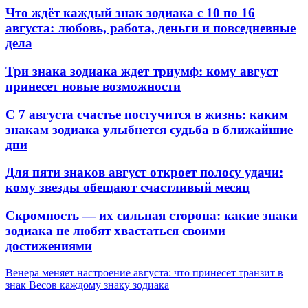
Что ждёт каждый знак зодиака с 10 по 16
августа: любовь, работа, деньги и повседневные
дела
Три знака зодиака ждет триумф: кому август
принесет новые возможности
С 7 августа счастье постучится в жизнь: каким
знакам зодиака улыбнется судьба в ближайшие
дни
Для пяти знаков август откроет полосу удачи:
кому звезды обещают счастливый месяц
Скромность — их сильная сторона: какие знаки
зодиака не любят хвастаться своими
достижениями
Венера меняет настроение августа: что принесет транзит в
знак Весов каждому знаку зодиака