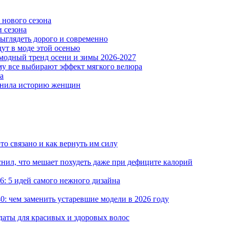
 нового сезона
и сезона
 выглядеть дорого и современно
ут в моде этой осенью
модный тренд осени и зимы 2026-2027
му все выбирают эффект мягкого велюра
а
менила историю женщин
то связано и как вернуть им силу
снил, что мешает похудеть даже при дефиците калорий
: 5 идей самого нежного дизайна
0: чем заменить устаревшие модели в 2026 году
даты для красивых и здоровых волос