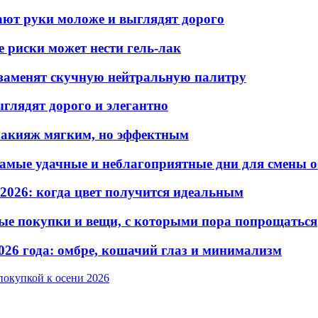
лают руки моложе и выглядят дорого
е риски может нести гель-лак
е заменят скучную нейтральную палитру
ыглядят дорого и элегантно
 макияж мягким, но эффектным
самые удачные и неблагоприятные дни для смены 
2026: когда цвет получится идеальным
дные покупки и вещи, с которыми пора попрощаться
026 года: омбре, кошачий глаз и минимализм
покупкой к осени 2026