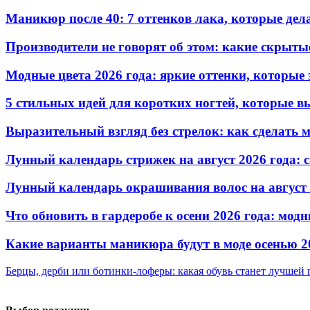
Маникюр после 40: 7 оттенков лака, которые де
Производители не говорят об этом: какие скрыты
Модные цвета 2026 года: яркие оттенки, которы
5 стильных идей для коротких ногтей, которые в
Выразительный взгляд без стрелок: как сделать
Лунный календарь стрижек на август 2026 года: 
Лунный календарь окрашивания волос на август 
Что обновить в гардеробе к осени 2026 года: мо
Какие варианты маникюра будут в моде осенью 2
Берцы, дерби или ботинки-лоферы: какая обувь станет лучшей 