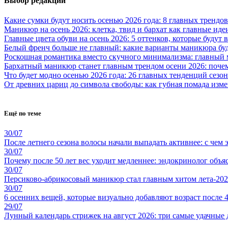
Выбор редакции
Какие сумки будут носить осенью 2026 года: 8 главных трендов
Маникюр на осень 2026: клетка, твид и бархат как главные иде
Главные цвета обуви на осень 2026: 5 оттенков, которые будут
Белый френч больше не главный: какие варианты маникюра буд
Роскошная романтика вместо скучного минимализма: главный 
Бархатный маникюр станет главным трендом осени 2026: поче
Что будет модно осенью 2026 года: 26 главных тенденций сезон
От древних цариц до символа свободы: как губная помада из
Ещё по теме
30/07
После летнего сезона волосы начали выпадать активнее: с чем э
30/07
Почему после 50 лет вес уходит медленнее: эндокринолог объя
30/07
Персиково-абрикосовый маникюр стал главным хитом лета-2026
30/07
6 осенних вещей, которые визуально добавляют возраст после 4
29/07
Лунный календарь стрижек на август 2026: три самые удачные 