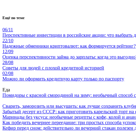
Ещё по теме
06/11
Перспективные инвестиции в российские акции: что выбрать д
22/10
Надежные обменники криптовалют: как формируется рейтинг?
12/09
Оценка перспективности займа до зарплаты: когда это выгодно
28/08
Советы для людей с плохой кредитной историей
02/08
Можно ли оформить кредитную карту только по паспорту
Еда
Помидоры с красной смородиной на зиму: необычный способ 
Сварить, заморозить или высушить: как лучше сохранить клуб
Забытый десерт из СССР: как приготовить карельский торт на 
Маринады без уксуса: необычные рецепты с кофе, колой и ана
Как победить вечернее переедание: три простых способа успоко
Кефир перед сном: действительно ли вечерний стакан полезен д