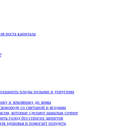
ля роста капитала
?
сохранить плоды целыми и упругими
нику и землянику до зимы
сковороде со сметаной и ягодами
насом, которые сделают шашлык сочнее
ить голод без строгих запретов
ля здоровья и помогает похудеть