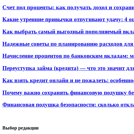
Счет под проценты: как получать доход и сохрани
Какие утренние привычки отпугивают удачу: 4 
Как выбрать самый выгодный пополняемый вклад
Надежные советы по планированию расходов для
Начисление процентов по банковским вкладам: м
Переуступка займа (кредита) — что это значит д
Как взять кредит онлайн и не пожалеть: особенно
Почему важно сохранять финансовую подушку без
Финансовая подушка безопасности: сколько откл
Выбор редакции