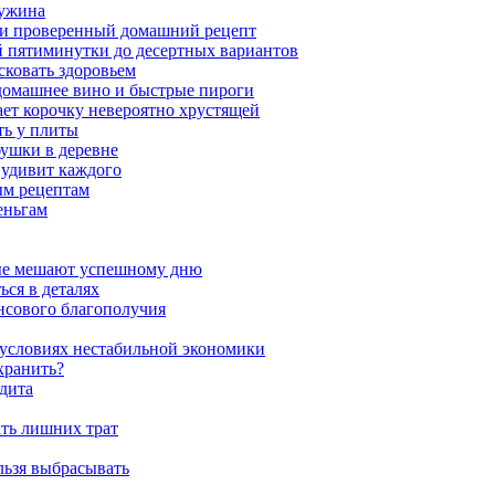
 ужина
а и проверенный домашний рецепт
ой пятиминутки до десертных вариантов
сковать здоровьем
 домашнее вино и быстрые пироги
ает корочку невероятно хрустящей
ять у плиты
бушки в деревне
 удивит каждого
ым рецептам
еньгам
рые мешают успешному дню
ся в деталях
нсового благополучия
 условиях нестабильной экономики
хранить?
едита
ать лишних трат
льзя выбрасывать