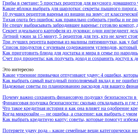
Грибы в сметане: 5 простых рецептов для вкусного домашнего
Какие яблоки выбрать для шарлотки: секреты пышного пирог
10 лучших рецептов варенья из вишни на зиму: от классическ
Тихая охота без ошибок: как правильно собирать грибы и не ри
Не спешу выбрасывать забродившее варенье: готовлю компот,
Секрет идеального картофеля из духовки: один ингредиент дел
Летний ужин за 15 минут, 5 рецептов для тех, кто не хочет сто
Три лучших рецепта варенья из малины пятиминутки, как у ба
Список продуктов с нулевым содержанием углеводов, который
Как приготовить блюда для достатка и мира в семье по народн
Счет под проценты: как получать доход и сохранить доступ к д
Это интересно
Какие утренние привычки отпугивают удачу: 4 ошибки, кото
Как выбрать самый выгодный пополняемый вклад и не ошибить
Надежные советы по планированию расходов для вашего фина
Почему важно сохранять финансовую подушку безопасности в
Финансовая подушка безопасности: сколько откладывать и где 
Что такое кредитная история и как она влияет на одобрение кр
Когда микрозайм — не ошибка, а спасение: как выбрать с умом
Как выбрать кредитную карту: советы, которые помогут избеж
Потеряете удачу рода – какие семейные вещи категорически не