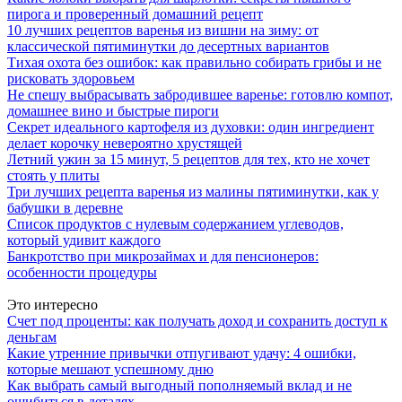
пирога и проверенный домашний рецепт
10 лучших рецептов варенья из вишни на зиму: от
классической пятиминутки до десертных вариантов
Тихая охота без ошибок: как правильно собирать грибы и не
рисковать здоровьем
Не спешу выбрасывать забродившее варенье: готовлю компот,
домашнее вино и быстрые пироги
Секрет идеального картофеля из духовки: один ингредиент
делает корочку невероятно хрустящей
Летний ужин за 15 минут, 5 рецептов для тех, кто не хочет
стоять у плиты
Три лучших рецепта варенья из малины пятиминутки, как у
бабушки в деревне
Список продуктов с нулевым содержанием углеводов,
который удивит каждого
Банкротство при микрозаймах и для пенсионеров:
особенности процедуры
Это интересно
Счет под проценты: как получать доход и сохранить доступ к
деньгам
Какие утренние привычки отпугивают удачу: 4 ошибки,
которые мешают успешному дню
Как выбрать самый выгодный пополняемый вклад и не
ошибиться в деталях