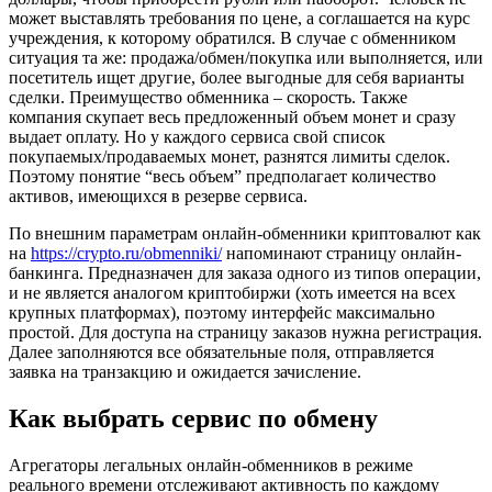
может выставлять требования по цене, а соглашается на курс
учреждения, к которому обратился. В случае с обменником
ситуация та же: продажа/обмен/покупка или выполняется, или
посетитель ищет другие, более выгодные для себя варианты
сделки. Преимущество обменника – скорость. Также
компания скупает весь предложенный объем монет и сразу
выдает оплату. Но у каждого сервиса свой список
покупаемых/продаваемых монет, разнятся лимиты сделок.
Поэтому понятие “весь объем” предполагает количество
активов, имеющихся в резерве сервиса.
По внешним параметрам онлайн-обменники криптовалют как
на
https://crypto.ru/obmenniki/
напоминают страницу онлайн-
банкинга. Предназначен для заказа одного из типов операции,
и не является аналогом криптобиржи (хоть имеется на всех
крупных платформах), поэтому интерфейс максимально
простой. Для доступа на страницу заказов нужна регистрация.
Далее заполняются все обязательные поля, отправляется
заявка на транзакцию и ожидается зачисление.
Как выбрать сервис по обмену
Агрегаторы легальных онлайн-обменников в режиме
реального времени отслеживают активность по каждому