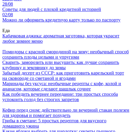
28/08
Советы для людей с плохой кредитной историей
02/08
Можно ли оформить кредитную карту только по паспорту
Еда
Кабачковая аджика: ароматная заготовка, которая украсит
любое зимнее меню
Помидоры с красной смородиной на зиму: необычный способ
сохранить плоды целыми и упругими
Сварить, заморозить или высушить: как лучше сохранить
клубнику и землянику до зимы
Забытый десерт из СССР: как приготовить карельский торт
на сковороде со сметаной и ягодами
Маринады без уксуса: необычные рецепты с кофе, колой и
ананасом, которые сделают шашлык сочнее
Как победить вечернее переедание: три простых способа
успокоить голод без строгих запретов
Кефир перед сном: действительно ли вечерний стакан полезен
для здоровья и помогает похудеть
Грибы в сметане: 5 простых рецептов для вкусного
домашнего ужина
Какие яблоки выбрать для шарлотки: секреты пышного