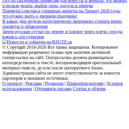
Гид по свадебным приметам для невесты и жениха: что можно
и нельзя делать, выбор даты, погода и обряды
Приметы счастья и страшные запреты на Троицу 2026 года:
что нужно знать о древнем празднике
В какие дни недели категорически запрещено стирать вещи:
приметы и объяснения
Зачем русские стучат по дереву и плюют через плечо: откуда
взялись эти суеверия
© Copyright 2014-2026 Все права защищены. Копирование
информации разрешено только при наличии активной
гиперссылки на сайт. Гиперссылка должна размещаться
непосредственно в тексте, воспроизводящем оригинальный
материал rsute.ru, до или после цитируемого блока.
Администрация сайта не несет ответственности за новости
партнеров и внешние источники.
О проекте
|
Реклама
|
Редакция
|
Правообладателям
|
Условия
использования
|
Отправить письмо
Статьи и обзоры