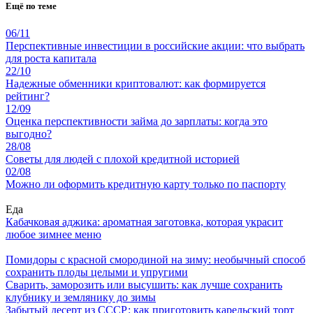
Ещё по теме
06/11
Перспективные инвестиции в российские акции: что выбрать
для роста капитала
22/10
Надежные обменники криптовалют: как формируется
рейтинг?
12/09
Оценка перспективности займа до зарплаты: когда это
выгодно?
28/08
Советы для людей с плохой кредитной историей
02/08
Можно ли оформить кредитную карту только по паспорту
Еда
Кабачковая аджика: ароматная заготовка, которая украсит
любое зимнее меню
Помидоры с красной смородиной на зиму: необычный способ
сохранить плоды целыми и упругими
Сварить, заморозить или высушить: как лучше сохранить
клубнику и землянику до зимы
Забытый десерт из СССР: как приготовить карельский торт