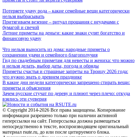
Потеряете удачу рода – какие семейные вещи категорически
нельзя выбрасывать
Притягиваем везение – ритуал прощания с неудачами с
бумагой и свечой
Летние приметы на деньги: какие знаки сулят богатство и
финансовую удачу
Что нельзя выносить из дома: народные приметы о
сохранении удачи и семейного благополучия
Гид по свадебным приметам для невесты и жениха: что можно
и нельзя делать, выбор даты, погода и обряды
Приметы счастья и страшные запреты на Троицу 2026 года:
что нужно знать о древнем празднике
В какие дни недели категорически запрещено стирать вещи:
приметы и объяснения
Зачем русские стучат по дереву и плюют через плечо: откуда
взялись эти суеверия
© Copyright 2014-2026 Все права защищены. Копирование
информации разрешено только при наличии активной
гиперссылки на сайт. Гиперссылка должна размещаться
непосредственно в тексте, воспроизводящем оригинальный
материал rsute.ru, до или после цитируемого блока.