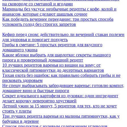
на сковороде со сметаной и ягодами
Маринады без уксуса: необычные рецепты с кофе, колой и
ананасом, которые сделают шашлык сочнее
Как победить вечернее переедание: три простых способа
успокоить голод без строгих запретов
Кефир перед сном: действительно ли вечерний стакан полезен
для здоровья и помогает похудеть
Грибы в сметане: 5 простых рецептов для вкусного
домашнего ужина
Какие яблоки выбрать для шарлотки: секреты пышного
пирога и проверенный домашний рецепт
10 лучших рецептов варенья из вишни на зиму: от
классической пятиминутки до десертных вариантов
Тихая охота без ошибок: как правильно собирать грибы и не
рисковать здоровьем
Не спешу выбрасывать забродившее варенье: готовлю компот,
домашнее вино и быстрые пироги
Секрет идеального картофеля из духовки: один ингредиент
делает корочку невероятно хрустящей
Летний ужин за 15 минут, 5 рецептов для тех, кто не хочет
стоять у плиты
Три лучших рецепта варенья из малины пятиминутки, как у
бабушки в деревне
Список продуктов с нулевым содержанием углеводов,