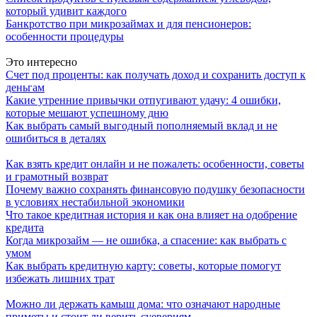
который удивит каждого
Банкротство при микрозаймах и для пенсионеров:
особенности процедуры
Это интересно
Счет под проценты: как получать доход и сохранить доступ к
деньгам
Какие утренние привычки отпугивают удачу: 4 ошибки,
которые мешают успешному дню
Как выбрать самый выгодный пополняемый вклад и не
ошибиться в деталях
Как взять кредит онлайн и не пожалеть: особенности, советы
и грамотный возврат
Почему важно сохранять финансовую подушку безопасности
в условиях нестабильной экономики
Что такое кредитная история и как она влияет на одобрение
кредита
Когда микрозайм — не ошибка, а спасение: как выбрать с
умом
Как выбрать кредитную карту: советы, которые помогут
избежать лишних трат
Можно ли держать камыш дома: что означают народные
приметы и стоит ли верить суевериям