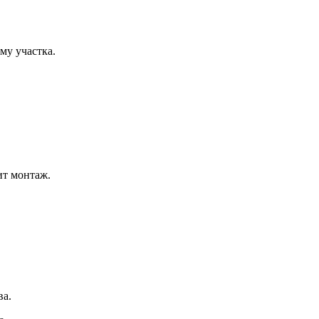
му участка.
ит монтаж.
ва.