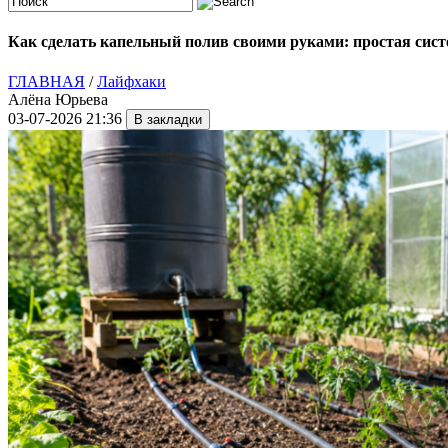
Как сделать капельный полив своими руками: простая сист
ГЛАВНАЯ
/
Лайфхаки
Алёна Юрьева
03-07-2026 21:36