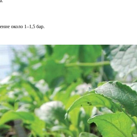
а.
ние около 1–1,5 бар.