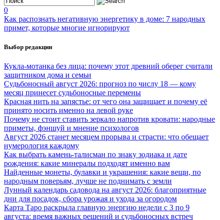
0
Как распознать негативную энергетику в доме: 7 народных
примет, которые многие игнорируют
Выбор редакции
Кукла-мотанка без лица: почему этот древний оберег считали
защитником дома и семьи
Судьбоносный август 2026: прогноз по числу 18 — кому
месяц принесет судьбоносные перемены
Красная нить на запястье: от чего она защищает и почему её
принято носить именно на левой руке
Почему не стоит ставить зеркало напротив кровати: народные
приметы, фэншуй и мнение психологов
Август 2026 станет месяцем прорыва и страсти: что обещает
нумерология каждому
Как выбрать камень-талисман по знаку зодиака и дате
рождения: какие минералы подходят именно вам
Найденные монеты, булавки и украшения: какие вещи, по
народным поверьям, лучше не поднимать с земли
Лунный календарь садовода на август 2026: благоприятные
дни для посадок, сбора урожая и ухода за огородом
Карта Таро раскрыла главную энергию недели с 3 по 9
августа: время важных решений и судьбоносных встреч