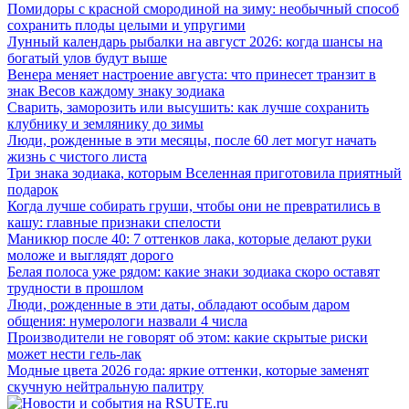
Помидоры с красной смородиной на зиму: необычный способ
сохранить плоды целыми и упругими
Лунный календарь рыбалки на август 2026: когда шансы на
богатый улов будут выше
Венера меняет настроение августа: что принесет транзит в
знак Весов каждому знаку зодиака
Сварить, заморозить или высушить: как лучше сохранить
клубнику и землянику до зимы
Люди, рожденные в эти месяцы, после 60 лет могут начать
жизнь с чистого листа
Три знака зодиака, которым Вселенная приготовила приятный
подарок
Когда лучше собирать груши, чтобы они не превратились в
кашу: главные признаки спелости
Маникюр после 40: 7 оттенков лака, которые делают руки
моложе и выглядят дорого
Белая полоса уже рядом: какие знаки зодиака скоро оставят
трудности в прошлом
Люди, рожденные в эти даты, обладают особым даром
общения: нумерологи назвали 4 числа
Производители не говорят об этом: какие скрытые риски
может нести гель-лак
Модные цвета 2026 года: яркие оттенки, которые заменят
скучную нейтральную палитру