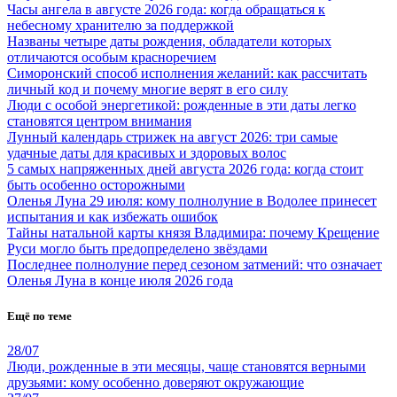
Часы ангела в августе 2026 года: когда обращаться к
небесному хранителю за поддержкой
Названы четыре даты рождения, обладатели которых
отличаются особым красноречием
Симоронский способ исполнения желаний: как рассчитать
личный код и почему многие верят в его силу
Люди с особой энергетикой: рожденные в эти даты легко
становятся центром внимания
Лунный календарь стрижек на август 2026: три самые
удачные даты для красивых и здоровых волос
5 самых напряженных дней августа 2026 года: когда стоит
быть особенно осторожными
Оленья Луна 29 июля: кому полнолуние в Водолее принесет
испытания и как избежать ошибок
Тайны натальной карты князя Владимира: почему Крещение
Руси могло быть предопределено звёздами
Последнее полнолуние перед сезоном затмений: что означает
Оленья Луна в конце июля 2026 года
Ещё по теме
28/07
Люди, рожденные в эти месяцы, чаще становятся верными
друзьями: кому особенно доверяют окружающие