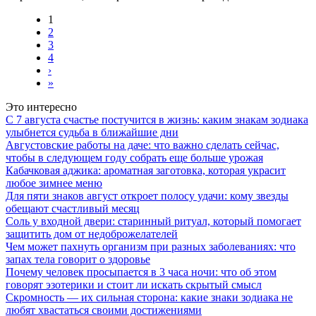
1
2
3
4
›
»
Это интересно
С 7 августа счастье постучится в жизнь: каким знакам зодиака
улыбнется судьба в ближайшие дни
Августовские работы на даче: что важно сделать сейчас,
чтобы в следующем году собрать еще больше урожая
Кабачковая аджика: ароматная заготовка, которая украсит
любое зимнее меню
Для пяти знаков август откроет полосу удачи: кому звезды
обещают счастливый месяц
Соль у входной двери: старинный ритуал, который помогает
защитить дом от недоброжелателей
Чем может пахнуть организм при разных заболеваниях: что
запах тела говорит о здоровье
Почему человек просыпается в 3 часа ночи: что об этом
говорят эзотерики и стоит ли искать скрытый смысл
Скромность — их сильная сторона: какие знаки зодиака не
любят хвастаться своими достижениями