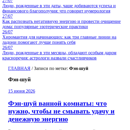
27/07
Люди, рожденные в эти даты, чаще добиваются успеха и
финансового благополучия: что говорит нумерология
27/07
Как распознать негативную энергию и провести очищение
дома: популярные эзотерические практики
26/07
Хиромантия для начинающих: как три главные линии на
ладони помогают лучше понять себя
26/07
Люди, рожденные в эти месяцы, обладают особым даром
красноречия: астрологи назвали счастливчиков
ГЛАВНАЯ
/
Записи по метке:
Фэн-шуй
Фэн-шуй
15 июня 2026
Фэн-шуй ванной комнаты: что
нужно, чтобы не смывать удачу и
денежную энергию