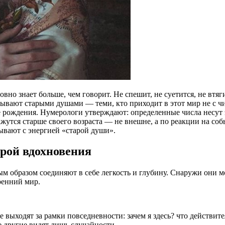
вно знает больше, чем говорит. Не спешит, не суетится, не втя
зывают старыми душами — теми, кто приходит в этот мир не с ч
те рождения. Нумерологи утверждают: определенные числа несут
ажутся старше своего возраста — не внешне, а по реакции на со
зывают с энергией «старой души».
крой вдохновения
ьным образом соединяют в себе легкость и глубину. Снаружи они
ренний мир.
 выходят за рамки повседневности: зачем я здесь? что действит
е другие видят лишь случайности.