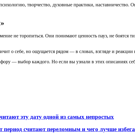
ихологию, творчество, духовные практики, наставничество. Они
й»
мение не торопиться. Они понимают ценность пауз, не боятся т
ичит о себе, но ощущается рядом — в словах, взгляде и реакции 
ору — выбор каждого. Но если вы узнали в этих описаниях себя
читают эту дату одной из самых непростых
от период считают переломным и чего лучше избег