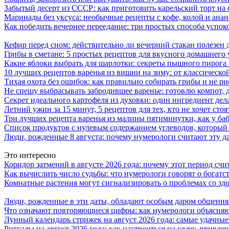
Забытый десерт из СССР: как приготовить карельский торт на 
Маринады без уксуса: необычные рецепты с кофе, колой и ана
Как победить вечернее переедание: три простых способа успоко
Кефир перед сном: действительно ли вечерний стакан полезен д
Грибы в сметане: 5 простых рецептов для вкусного домашнего
Какие яблоки выбрать для шарлотки: секреты пышного пирог
10 лучших рецептов варенья из вишни на зиму: от классическ
Тихая охота без ошибок: как правильно собирать грибы и не ри
Не спешу выбрасывать забродившее варенье: готовлю компот,
Секрет идеального картофеля из духовки: один ингредиент дел
Летний ужин за 15 минут, 5 рецептов для тех, кто не хочет сто
Три лучших рецепта варенья из малины пятиминутки, как у ба
Список продуктов с нулевым содержанием углеводов, который
Люди, рожденные 8 августа: почему нумерологи считают эту д
Это интересно
Коридор затмений в августе 2026 года: почему этот период сч
Как вычислить число судьбы: что нумерологи говорят о богатс
Комнатные растения могут сигнализировать о проблемах со з
Люди, рожденные в эти даты, обладают особым даром общения:
Что означают повторяющиеся цифры: как нумерологи объясняют
Лунный календарь стрижек на август 2026 года: самые удачные
Ритуалы на август 2026 года: как настроиться на удачу, привле