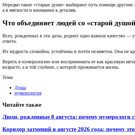
Нередко такие «старые души» выбирают путь помощи другим: пс
а в мягкости и внимании к деталям.
Что объединяет людей со «старой душо
Всех, рожденных в эти даты, роднит одно важное качество — у
ответа.
Их мудрость спокойна, устойчива и почти незаметна. Она не кр
Верить в нумерологию или воспринимать ее как красивую метаф
возрасте, а в той глубине, с которой проживается жизнь.
Тема:
Душа
нумерология
Читайте также
Люди, рожденные 8 августа: почему нумерологи с
Коридор затмений в августе 2026 года: почему эт