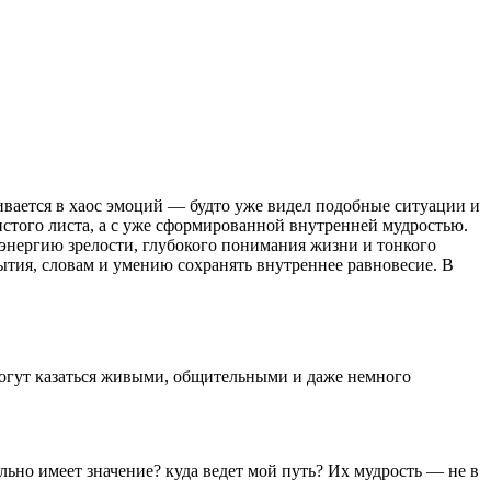
гивается в хаос эмоций — будто уже видел подобные ситуации и
истого листа, а с уже сформированной внутренней мудростью.
 энергию зрелости, глубокого понимания жизни и тонкого
бытия, словам и умению сохранять внутреннее равновесие. В
 могут казаться живыми, общительными и даже немного
ельно имеет значение? куда ведет мой путь? Их мудрость — не в