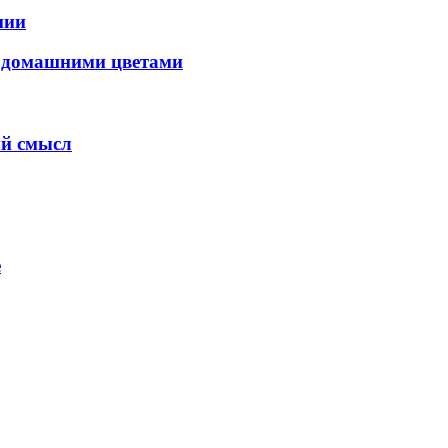
нии
с домашними цветами
ый смысл
е