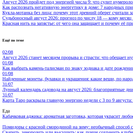
Август 2026 пройдет под энергией числа 9: что сулит нумероло
Как распознать негативную энергетику в доме: 7 народных пр
Кукла-мотанка без лица: почему этот древний оберег считали 
Судьбоносный август 2026: прогноз по числу 18 — кому месяц
Красная нить на запястье: от чего она защищает и почему её п
Ещё по теме
02/08
Август 2026 станет месяцем прорыва и страсти: что обещает н
01/08
Как выбрать камень-талисман по знаку зодиака и дате рождени
01/08
Найденные монеты, булавки и украшения: какие вещи, по наро
31/07
Лунный календарь садовода на август 2026: благоприятные дни 
31/07
Карта Таро раскрыла главную энергию недели с 3 по 9 августа
Еда
Кабачковая аджика: ароматная заготовка, которая украсит люб
Помидоры с красной смородиной на зиму: необычный способ 
Сварить, заморозить или высушить: как лучше сохранить клуб