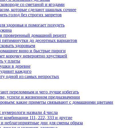
сковороде со сметаной и ягодами
насом, которые сделают шашлык сочнее
ить голод без строгих запретов
ля здоровья и помогает похудеть
 ужина
а и проверенный домашний рецепт
ой пятиминутки до десертных вариантов
сковать здоровьем
 домашнее вино и быстрые пироги
ает корочку невероятно хрустящей
ять у плиты
бушки в деревне
 удивит каждого
ату одной из самых непростых
итают переломным и чего лучше избегать
тве, успехе и жизненном предназначении
доровьем: какие приметы связывают с домашними цветами
 нумерологи назвали 4 числа
 комбинации 111, 222, 333 и другие
 и неблагоприятные дни для смены образа
чь деньги и укрепить здоровье