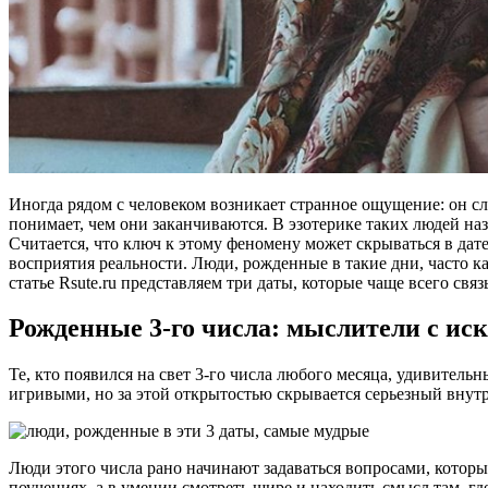
Иногда рядом с человеком возникает странное ощущение: он сло
понимает, чем они заканчиваются. В эзотерике таких людей на
Считается, что ключ к этому феномену может скрываться в да
восприятия реальности. Люди, рожденные в такие дни, часто к
статье Rsute.ru представляем три даты, которые чаще всего свя
Рожденные 3-го числа: мыслители с ис
Те, кто появился на свет 3-го числа любого месяца, удивител
игривыми, но за этой открытостью скрывается серьезный внут
Люди этого числа рано начинают задаваться вопросами, которые
поучениях, а в умении смотреть шире и находить смысл там, гд