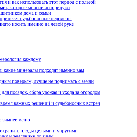
гия и как использовать этот период с пользой
имет, которые многие игнорируют
защитником дома и семьи
 принесет судьбоносные перемены
ринято носить именно на левой руке
умерология каждому
я: какие минералы подходят именно вам
дным поверьям, лучше не поднимать с земли
для посадок, сбора урожая и ухода за огородом
: время важных решений и судьбоносных встреч
ое зимнее меню
сохранить плоды целыми и упругими
нику и землянику до зимы