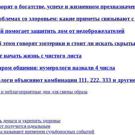
орят о богатстве, успехе и жизненном предназначе
облемах со здоровьем: какие приметы связывают 
ый помогает защитить дом от недоброжелателей
б этом говорят эзотерики и стоит ли искать скрыт
т начать жизнь с чистого листа
аром общения: нумерологи назвали 4 числа
оги объясняют комбинации 111, 222, 333 и други
 и неблагоприятные дни для смены образа
чь деньги и укрепить здоровье
вет получится идеальным
ода называют временем судьбоносных событий