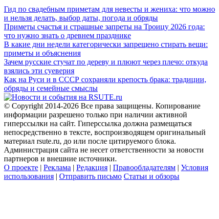
Гид по свадебным приметам для невесты и жениха: что можно
и нельзя делать, выбор даты, погода и обряды
Приметы счастья и страшные запреты на Троицу 2026 года:
что нужно знать о древнем празднике
В какие дни недели категорически запрещено стирать вещи:
приметы и объяснения
Зачем русские стучат по дереву и плюют через плечо: откуда
взялись эти суеверия
Как на Руси и в СССР сохраняли крепость брака: традиции,
обряды и семейные смыслы
© Copyright 2014-2026 Все права защищены. Копирование
информации разрешено только при наличии активной
гиперссылки на сайт. Гиперссылка должна размещаться
непосредственно в тексте, воспроизводящем оригинальный
материал rsute.ru, до или после цитируемого блока.
Администрация сайта не несет ответственности за новости
партнеров и внешние источники.
О проекте
|
Реклама
|
Редакция
|
Правообладателям
|
Условия
использования
|
Отправить письмо
Статьи и обзоры