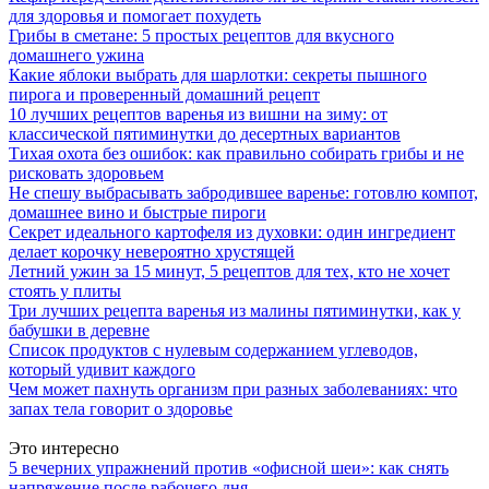
для здоровья и помогает похудеть
Грибы в сметане: 5 простых рецептов для вкусного
домашнего ужина
Какие яблоки выбрать для шарлотки: секреты пышного
пирога и проверенный домашний рецепт
10 лучших рецептов варенья из вишни на зиму: от
классической пятиминутки до десертных вариантов
Тихая охота без ошибок: как правильно собирать грибы и не
рисковать здоровьем
Не спешу выбрасывать забродившее варенье: готовлю компот,
домашнее вино и быстрые пироги
Секрет идеального картофеля из духовки: один ингредиент
делает корочку невероятно хрустящей
Летний ужин за 15 минут, 5 рецептов для тех, кто не хочет
стоять у плиты
Три лучших рецепта варенья из малины пятиминутки, как у
бабушки в деревне
Список продуктов с нулевым содержанием углеводов,
который удивит каждого
Чем может пахнуть организм при разных заболеваниях: что
запах тела говорит о здоровье
Это интересно
5 вечерних упражнений против «офисной шеи»: как снять
напряжение после рабочего дня