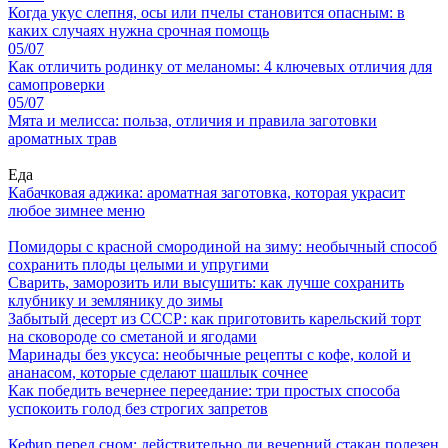
Когда укус слепня, осы или пчелы становится опасным: в
каких случаях нужна срочная помощь
05/07
Как отличить родинку от меланомы: 4 ключевых отличия для
самопроверки
05/07
Мята и мелисса: польза, отличия и правила заготовки
ароматных трав
Еда
Кабачковая аджика: ароматная заготовка, которая украсит
любое зимнее меню
Помидоры с красной смородиной на зиму: необычный способ
сохранить плоды целыми и упругими
Сварить, заморозить или высушить: как лучше сохранить
клубнику и землянику до зимы
Забытый десерт из СССР: как приготовить карельский торт
на сковороде со сметаной и ягодами
Маринады без уксуса: необычные рецепты с кофе, колой и
ананасом, которые сделают шашлык сочнее
Как победить вечернее переедание: три простых способа
успокоить голод без строгих запретов
Кефир перед сном: действительно ли вечерний стакан полезен