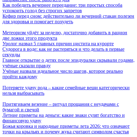
Как победить вечернее переедание: три простых способа
успокоить голод без строгих запретов
Кефир перед сном: действительно ли вечерний стакан полезен
для здоровья и помогает похудеть
Метеоризм уйдёт за неделю, достаточно добавить в рацион
две ложки этого продукта
Уролог назвал 5 главных причин цистита на курорте
Судорога в воде: как не растеряться и что делать в первые
секунды
Главное открытие о детях после эпидуралки скрывали годами,
учёные сказали правду
Учёные назвали идеальное число шагов, которое реально
пройти каждому
Потеряете удачу рода – какие семейные вещи категорически
нельзя выбрасывать
Притягиваем везение – ритуал прощания с неудачами с
бумагой и свечой
Летние приметы на деньги: какие знаки сулят богатство и
финансовую удачу
Божья коровка и народные приметы лета 2026: что означают
точки на крыльях и почему жука считают символом счастья