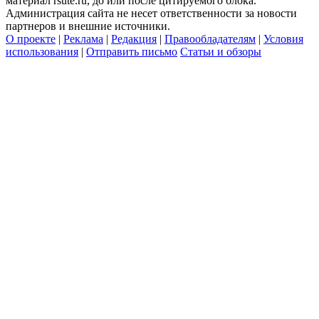
материал rsute.ru, до или после цитируемого блока.
Администрация сайта не несет ответственности за новости
партнеров и внешние источники.
О проекте
|
Реклама
|
Редакция
|
Правообладателям
|
Условия
использования
|
Отправить письмо
Статьи и обзоры