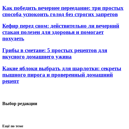
Как победить вечернее переедание: три простых
способа успокоить голод без строгих запретов
Кефир перед сном: действительно ли вечерний
стакан полезен для здоровья и помогает
похудеть
Грибы в сметане: 5 простых рецептов для
вкусного домашнего ужина
Какие яблоки выбрать для шарлотки: секреты
пышного пирога и проверенный домашний
рецепт
Выбор редакции
Ещё по теме