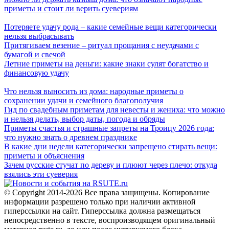
приметы и стоит ли верить суевериям
Потеряете удачу рода – какие семейные вещи категорически
нельзя выбрасывать
Притягиваем везение – ритуал прощания с неудачами с
бумагой и свечой
Летние приметы на деньги: какие знаки сулят богатство и
финансовую удачу
Что нельзя выносить из дома: народные приметы о
сохранении удачи и семейного благополучия
Гид по свадебным приметам для невесты и жениха: что можно
и нельзя делать, выбор даты, погода и обряды
Приметы счастья и страшные запреты на Троицу 2026 года:
что нужно знать о древнем празднике
В какие дни недели категорически запрещено стирать вещи:
приметы и объяснения
Зачем русские стучат по дереву и плюют через плечо: откуда
взялись эти суеверия
© Copyright 2014-2026 Все права защищены. Копирование
информации разрешено только при наличии активной
гиперссылки на сайт. Гиперссылка должна размещаться
непосредственно в тексте, воспроизводящем оригинальный