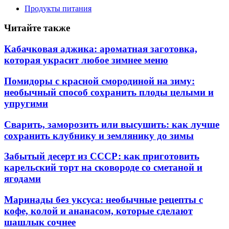
Продукты питания
Читайте также
Кабачковая аджика: ароматная заготовка,
которая украсит любое зимнее меню
Помидоры с красной смородиной на зиму:
необычный способ сохранить плоды целыми и
упругими
Сварить, заморозить или высушить: как лучше
сохранить клубнику и землянику до зимы
Забытый десерт из СССР: как приготовить
карельский торт на сковороде со сметаной и
ягодами
Маринады без уксуса: необычные рецепты с
кофе, колой и ананасом, которые сделают
шашлык сочнее