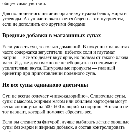
общем самочувствии.
Для полноценного питания организму нужны белки, жиры и
углеводы. А суп часто оказывается беден на эти нутриенты,
если не дополнить его другими блюдами.
Вредные добавки в магазинных супах
Если уж есть суп, то только домашний. В покупных вариантах
часто содержатся загустители, избыток соли и глутамат
натрия — всё это делает вкус ярче, но пользы от такого блюда
мало. И даже дома важно не переборщить со специями и
усилителями вкуса. Натуральные продукты — главный
ориентир при приготовлении полезного супа.
Не все супы одинаково диетичны
Суп не всегда означает «низкокалорийно». Сливочные супы,
супы с маслом, жирным мясом или обилием картофеля могут
легко «потянуть» на 500–600 калорий за порцию. Это явно не
тот вариант, который поможет сбросить вес.
Если вы следите за фигурой, лучше выбирать лёгкие овощные
супы без жарки и жирных добавок, а состав контролировать