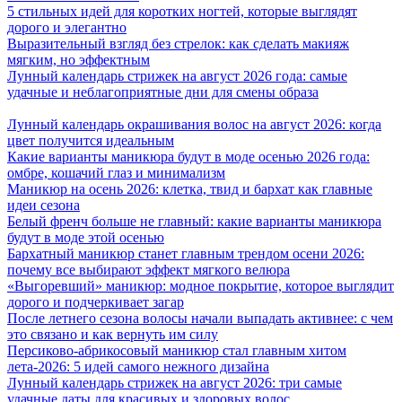
5 стильных идей для коротких ногтей, которые выглядят
дорого и элегантно
Выразительный взгляд без стрелок: как сделать макияж
мягким, но эффектным
Лунный календарь стрижек на август 2026 года: самые
удачные и неблагоприятные дни для смены образа
Лунный календарь окрашивания волос на август 2026: когда
цвет получится идеальным
Какие варианты маникюра будут в моде осенью 2026 года:
омбре, кошачий глаз и минимализм
Маникюр на осень 2026: клетка, твид и бархат как главные
идеи сезона
Белый френч больше не главный: какие варианты маникюра
будут в моде этой осенью
Бархатный маникюр станет главным трендом осени 2026:
почему все выбирают эффект мягкого велюра
«Выгоревший» маникюр: модное покрытие, которое выглядит
дорого и подчеркивает загар
После летнего сезона волосы начали выпадать активнее: с чем
это связано и как вернуть им силу
Персиково-абрикосовый маникюр стал главным хитом
лета-2026: 5 идей самого нежного дизайна
Лунный календарь стрижек на август 2026: три самые
удачные даты для красивых и здоровых волос