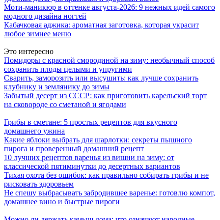
Моти-маникюр в оттенке августа-2026: 9 нежных идей самого
модного дизайна ногтей
Кабачковая аджика: ароматная заготовка, которая украсит
любое зимнее меню
Это интересно
Помидоры с красной смородиной на зиму: необычный способ
сохранить плоды целыми и упругими
Сварить, заморозить или высушить: как лучше сохранить
клубнику и землянику до зимы
Забытый десерт из СССР: как приготовить карельский торт
на сковороде со сметаной и ягодами
Грибы в сметане: 5 простых рецептов для вкусного
домашнего ужина
Какие яблоки выбрать для шарлотки: секреты пышного
пирога и проверенный домашний рецепт
10 лучших рецептов варенья из вишни на зиму: от
классической пятиминутки до десертных вариантов
Тихая охота без ошибок: как правильно собирать грибы и не
рисковать здоровьем
Не спешу выбрасывать забродившее варенье: готовлю компот,
домашнее вино и быстрые пироги
Можно ли держать камыш дома: что означают народные