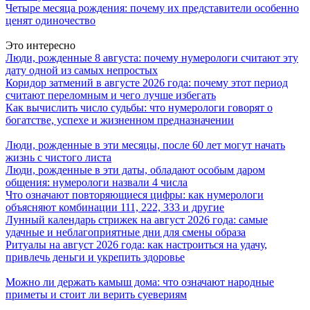
Четыре месяца рождения: почему их представители особенно
ценят одиночество
Это интересно
Люди, рожденные 8 августа: почему нумерологи считают эту
дату одной из самых непростых
Коридор затмений в августе 2026 года: почему этот период
считают переломным и чего лучше избегать
Как вычислить число судьбы: что нумерологи говорят о
богатстве, успехе и жизненном предназначении
Люди, рожденные в эти месяцы, после 60 лет могут начать
жизнь с чистого листа
Люди, рожденные в эти даты, обладают особым даром
общения: нумерологи назвали 4 числа
Что означают повторяющиеся цифры: как нумерологи
объясняют комбинации 111, 222, 333 и другие
Лунный календарь стрижек на август 2026 года: самые
удачные и неблагоприятные дни для смены образа
Ритуалы на август 2026 года: как настроиться на удачу,
привлечь деньги и укрепить здоровье
Можно ли держать камыш дома: что означают народные
приметы и стоит ли верить суевериям