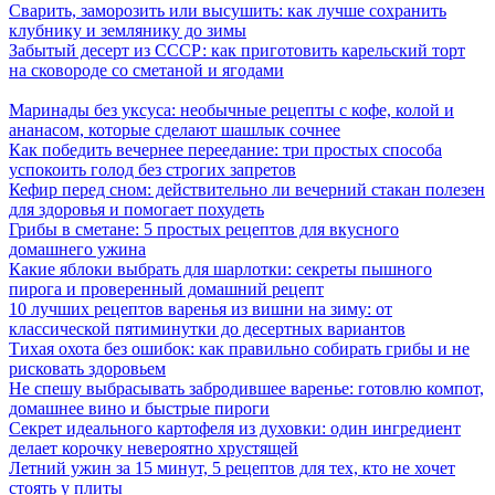
Сварить, заморозить или высушить: как лучше сохранить
клубнику и землянику до зимы
Забытый десерт из СССР: как приготовить карельский торт
на сковороде со сметаной и ягодами
Маринады без уксуса: необычные рецепты с кофе, колой и
ананасом, которые сделают шашлык сочнее
Как победить вечернее переедание: три простых способа
успокоить голод без строгих запретов
Кефир перед сном: действительно ли вечерний стакан полезен
для здоровья и помогает похудеть
Грибы в сметане: 5 простых рецептов для вкусного
домашнего ужина
Какие яблоки выбрать для шарлотки: секреты пышного
пирога и проверенный домашний рецепт
10 лучших рецептов варенья из вишни на зиму: от
классической пятиминутки до десертных вариантов
Тихая охота без ошибок: как правильно собирать грибы и не
рисковать здоровьем
Не спешу выбрасывать забродившее варенье: готовлю компот,
домашнее вино и быстрые пироги
Секрет идеального картофеля из духовки: один ингредиент
делает корочку невероятно хрустящей
Летний ужин за 15 минут, 5 рецептов для тех, кто не хочет
стоять у плиты