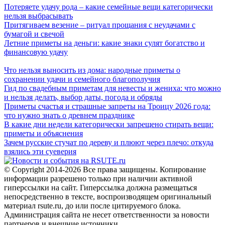
Потеряете удачу рода – какие семейные вещи категорически
нельзя выбрасывать
Притягиваем везение – ритуал прощания с неудачами с
бумагой и свечой
Летние приметы на деньги: какие знаки сулят богатство и
финансовую удачу
Что нельзя выносить из дома: народные приметы о
сохранении удачи и семейного благополучия
Гид по свадебным приметам для невесты и жениха: что можно
и нельзя делать, выбор даты, погода и обряды
Приметы счастья и страшные запреты на Троицу 2026 года:
что нужно знать о древнем празднике
В какие дни недели категорически запрещено стирать вещи:
приметы и объяснения
Зачем русские стучат по дереву и плюют через плечо: откуда
взялись эти суеверия
© Copyright 2014-2026 Все права защищены. Копирование
информации разрешено только при наличии активной
гиперссылки на сайт. Гиперссылка должна размещаться
непосредственно в тексте, воспроизводящем оригинальный
материал rsute.ru, до или после цитируемого блока.
Администрация сайта не несет ответственности за новости
партнеров и внешние источники.