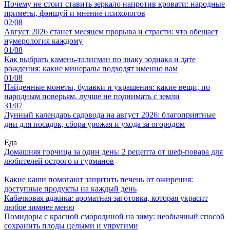
Почему не стоит ставить зеркало напротив кровати: народные
приметы, фэншуй и мнение психологов
02/08
Август 2026 станет месяцем прорыва и страсти: что обещает
нумерология каждому
01/08
Как выбрать камень-талисман по знаку зодиака и дате
рождения: какие минералы подходят именно вам
01/08
Найденные монеты, булавки и украшения: какие вещи, по
народным поверьям, лучше не поднимать с земли
31/07
Лунный календарь садовода на август 2026: благоприятные
дни для посадок, сбора урожая и ухода за огородом
Еда
Домашняя горчица за один день: 2 рецепта от шеф-повара для
любителей острого и гурманов
Какие каши помогают защитить печень от ожирения:
доступные продукты на каждый день
Кабачковая аджика: ароматная заготовка, которая украсит
любое зимнее меню
Помидоры с красной смородиной на зиму: необычный способ
сохранить плоды целыми и упругими