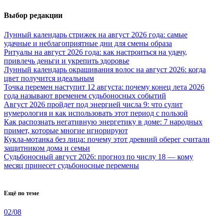
Выбор редакции
Лунный календарь стрижек на август 2026 года: самые
удачные и неблагоприятные дни для смены образа
Ритуалы на август 2026 года: как настроиться на удачу,
привлечь деньги и укрепить здоровье
Лунный календарь окрашивания волос на август 2026: когда
цвет получится идеальным
Точка перемен наступит 12 августа: почему конец лета 2026
года называют временем судьбоносных событий
Август 2026 пройдет под энергией числа 9: что сулит
нумерология и как использовать этот период с пользой
Как распознать негативную энергетику в доме: 7 народных
примет, которые многие игнорируют
Кукла-мотанка без лица: почему этот древний оберег считали
защитником дома и семьи
Судьбоносный август 2026: прогноз по числу 18 — кому
месяц принесет судьбоносные перемены
Ещё по теме
02/08