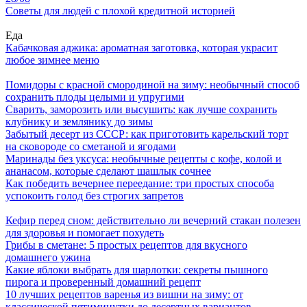
Советы для людей с плохой кредитной историей
Еда
Кабачковая аджика: ароматная заготовка, которая украсит
любое зимнее меню
Помидоры с красной смородиной на зиму: необычный способ
сохранить плоды целыми и упругими
Сварить, заморозить или высушить: как лучше сохранить
клубнику и землянику до зимы
Забытый десерт из СССР: как приготовить карельский торт
на сковороде со сметаной и ягодами
Маринады без уксуса: необычные рецепты с кофе, колой и
ананасом, которые сделают шашлык сочнее
Как победить вечернее переедание: три простых способа
успокоить голод без строгих запретов
Кефир перед сном: действительно ли вечерний стакан полезен
для здоровья и помогает похудеть
Грибы в сметане: 5 простых рецептов для вкусного
домашнего ужина
Какие яблоки выбрать для шарлотки: секреты пышного
пирога и проверенный домашний рецепт
10 лучших рецептов варенья из вишни на зиму: от
классической пятиминутки до десертных вариантов