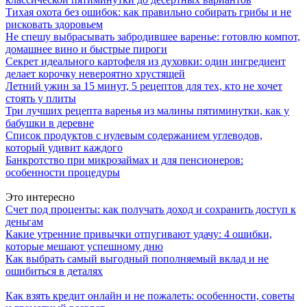
Тихая охота без ошибок: как правильно собирать грибы и не
рисковать здоровьем
Не спешу выбрасывать забродившее варенье: готовлю компот,
домашнее вино и быстрые пироги
Секрет идеального картофеля из духовки: один ингредиент
делает корочку невероятно хрустящей
Летний ужин за 15 минут, 5 рецептов для тех, кто не хочет
стоять у плиты
Три лучших рецепта варенья из малины пятиминутки, как у
бабушки в деревне
Список продуктов с нулевым содержанием углеводов,
который удивит каждого
Банкротство при микрозаймах и для пенсионеров:
особенности процедуры
Это интересно
Счет под проценты: как получать доход и сохранить доступ к
деньгам
Какие утренние привычки отпугивают удачу: 4 ошибки,
которые мешают успешному дню
Как выбрать самый выгодный пополняемый вклад и не
ошибиться в деталях
Как взять кредит онлайн и не пожалеть: особенности, советы