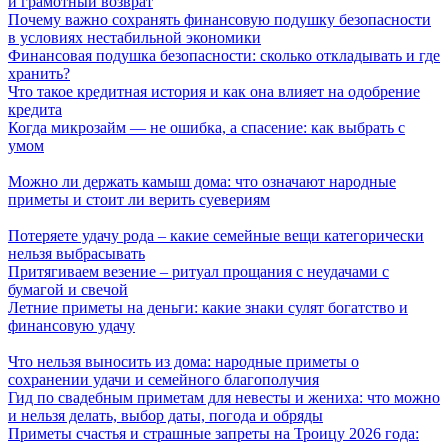
и грамотный возврат
Почему важно сохранять финансовую подушку безопасности
в условиях нестабильной экономики
Финансовая подушка безопасности: сколько откладывать и где
хранить?
Что такое кредитная история и как она влияет на одобрение
кредита
Когда микрозайм — не ошибка, а спасение: как выбрать с
умом
Можно ли держать камыш дома: что означают народные
приметы и стоит ли верить суевериям
Потеряете удачу рода – какие семейные вещи категорически
нельзя выбрасывать
Притягиваем везение – ритуал прощания с неудачами с
бумагой и свечой
Летние приметы на деньги: какие знаки сулят богатство и
финансовую удачу
Что нельзя выносить из дома: народные приметы о
сохранении удачи и семейного благополучия
Гид по свадебным приметам для невесты и жениха: что можно
и нельзя делать, выбор даты, погода и обряды
Приметы счастья и страшные запреты на Троицу 2026 года: