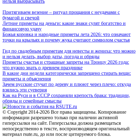
нельзя выбрасывать
Притягиваем везение – ритуал прощания с неудачами с
бумагой и свечой
Летние приметы на деньги: какие знаки сулят богатство и
финансовую удачу
Божья коровка и народные приметы лета 2026: что означают
точки на крыльях и почему жука считают символом счастья
Гид по свадебным приметам для невесты и жениха: что можно
и нельзя делать, выбор даты, погода и обряды
Приметы счастья и страшные запреты на Троицу 2026 года:
что нужно знать о древнем празднике
В какие дни недели категорически запрещено стирать вещи:
приметы и объяснения
Зачем русские стучат по дереву и плюют через плечо: откуда
взялись эти суеверия
Как на Руси и в СССР сохраняли крепость брака: традиции,
обряды и семейные смыслы
© Copyright 2014-2026 Все права защищены. Копирование
информации разрешено только при наличии активной
гиперссылки на сайт. Гиперссылка должна размещаться
непосредственно в тексте, воспроизводящем оригинальный
материал rsute.ru, до или после цитируемого блока.