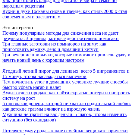
Как приготовить блюда для достатка и мира в семье по
народным рецептам
Кухни в духе Тосканы снова в тренде: как стиль 2000-х стал
современным и элегантным
Это интересно
Почему популярные методы для снижения веса не дают
результата: 3 правила, которые действительно помогают
Три главные заготовки из помидоров на зиму: как
приготовить аджику, лечо и домашний кетчуп
Три вечерние привычки, которые помогают привлечь удачу и
начать новый день с хорошим настроем
Ягодный летний пирог для ленивых: всего 5 ингредиентов и
15 минут, чтобы наслаждаться выпечкой
Чем почистить утюг в домашних условиях: лучшие способы
быстро убрать нагар и налет
Аудит отдела продаж: как найти скрытые потери и настроить
систему на рост
5 признаков дочери, которой не хватило родительской любви:
как детские травмы влияют на взрослую жизнь
Мужчина не тратит на вас деньги: 5 шагов, чтобы изменить
ситуацию (без скандалов)
Потеряете удачу рода – какие семейные вещи категорически