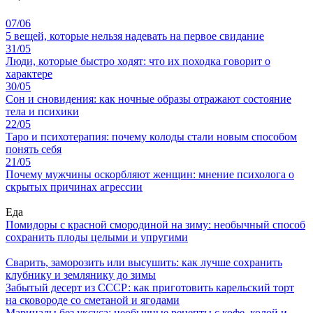
07/06
5 вещей, которые нельзя надевать на первое свидание
31/05
Люди, которые быстро ходят: что их походка говорит о
характере
30/05
Сон и сновидения: как ночные образы отражают состояние
тела и психики
22/05
Таро и психотерапия: почему колоды стали новым способом
понять себя
21/05
Почему мужчины оскорбляют женщин: мнение психолога о
скрытых причинах агрессии
Еда
Помидоры с красной смородиной на зиму: необычный способ
сохранить плоды целыми и упругими
Сварить, заморозить или высушить: как лучше сохранить
клубнику и землянику до зимы
Забытый десерт из СССР: как приготовить карельский торт
на сковороде со сметаной и ягодами
Маринады без уксуса: необычные рецепты с кофе, колой и