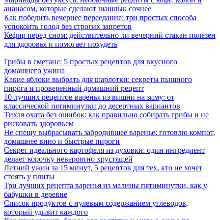
ананасом, которые сделают шашлык сочнее
Как победить вечернее переедание: три простых способа
успокоить голод без строгих запретов
Кефир перед сном: действительно ли вечерний стакан полезен
для здоровья и помогает похудеть
Грибы в сметане: 5 простых рецептов для вкусного
домашнего ужина
Какие яблоки выбрать для шарлотки: секреты пышного
пирога и проверенный домашний рецепт
10 лучших рецептов варенья из вишни на зиму: от
классической пятиминутки до десертных вариантов
Тихая охота без ошибок: как правильно собирать грибы и не
рисковать здоровьем
Не спешу выбрасывать забродившее варенье: готовлю компот,
домашнее вино и быстрые пироги
Секрет идеального картофеля из духовки: один ингредиент
делает корочку невероятно хрустящей
Летний ужин за 15 минут, 5 рецептов для тех, кто не хочет
стоять у плиты
Три лучших рецепта варенья из малины пятиминутки, как у
бабушки в деревне
Список продуктов с нулевым содержанием углеводов,
который удивит каждого