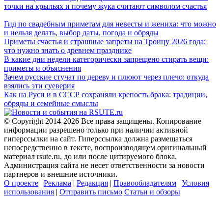
точки на крыльях и почему жука считают символом счастья
Гид по свадебным приметам для невесты и жениха: что можно
и нельзя делать, выбор даты, погода и обряды
Приметы счастья и страшные запреты на Троицу 2026 года:
что нужно знать о древнем празднике
В какие дни недели категорически запрещено стирать вещи:
приметы и объяснения
Зачем русские стучат по дереву и плюют через плечо: откуда
взялись эти суеверия
Как на Руси и в СССР сохраняли крепость брака: традиции,
обряды и семейные смыслы
© Copyright 2014-2026 Все права защищены. Копирование
информации разрешено только при наличии активной
гиперссылки на сайт. Гиперссылка должна размещаться
непосредственно в тексте, воспроизводящем оригинальный
материал rsute.ru, до или после цитируемого блока.
Администрация сайта не несет ответственности за новости
партнеров и внешние источники.
О проекте
|
Реклама
|
Редакция
|
Правообладателям
|
Условия
использования
|
Отправить письмо
Статьи и обзоры