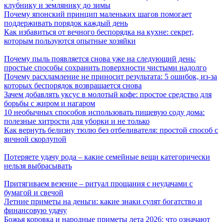
клубнику и землянику до зимы
Почему японский принцип маленьких шагов помогает
поддерживать порядок каждый день
Как избавиться от вечного беспорядка на кухне: секрет,
которым пользуются опытные хозяйки
Почему пыль появляется снова уже на следующий день:
простые способы сохранить поверхности чистыми надолго
Почему расхламление не приносит результата: 5 ошибок, из-за
которых беспорядок возвращается снова
Зачем добавлять уксус в молотый кофе: простое средство для
борьбы с жиром и нагаром
10 необычных способов использовать пищевую соду дома:
полезные хитрости для уборки и не только
Как вернуть белизну тюлю без отбеливателя: простой способ с
яичной скорлупой
Потеряете удачу рода – какие семейные вещи категорически
нельзя выбрасывать
Притягиваем везение – ритуал прощания с неудачами с
бумагой и свечой
Летние приметы на деньги: какие знаки сулят богатство и
финансовую удачу
Божья коровка и народные приметы лета 2026: что означают