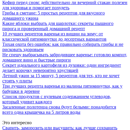
Кефир перед сном: действительно ли вечерний стакан полезен
для здоровья и помогает похудеть
Грибы в сметане: 5 простых рецептов для вкусного
домашнего ужина
Какие яблоки выбрать для шарлотки: секреты пышного
пирога и проверенный домашний рецепт
10 лучших рецептов варенья из вишни на зиму: от
классической пятиминутки до десертных вариантов
Тихая охота без ошибок: как правильно собирать грибы и не
рисковать здоровьем
Не спешу выбрасывать забродившее варенье: готовлю компот,
домашнее вино и быстрые пироги
Секрет идеального картофеля из духовки: один ингредиент
делает корочку невероятно хрустящей
Летний ужин за 15 минут, 5 рецептов для тех, кто не хочет
стоять у плиты
Три лучших рецепта варенья из малины пятиминутки, как у
бабушки в деревне
Список продуктов с нулевым содержанием углеводов,
который удивит каждого
Засаленные полотенца снова будут белыми: понадобится
всего одна крышечка на 5 литров воды
Это интересно
Сварить, заморозить или высушить: как лучше сохранить