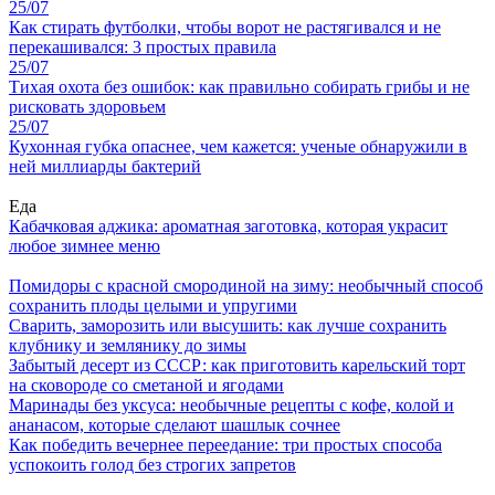
25/07
Как стирать футболки, чтобы ворот не растягивался и не
перекашивался: 3 простых правила
25/07
Тихая охота без ошибок: как правильно собирать грибы и не
рисковать здоровьем
25/07
Кухонная губка опаснее, чем кажется: ученые обнаружили в
ней миллиарды бактерий
Еда
Кабачковая аджика: ароматная заготовка, которая украсит
любое зимнее меню
Помидоры с красной смородиной на зиму: необычный способ
сохранить плоды целыми и упругими
Сварить, заморозить или высушить: как лучше сохранить
клубнику и землянику до зимы
Забытый десерт из СССР: как приготовить карельский торт
на сковороде со сметаной и ягодами
Маринады без уксуса: необычные рецепты с кофе, колой и
ананасом, которые сделают шашлык сочнее
Как победить вечернее переедание: три простых способа
успокоить голод без строгих запретов