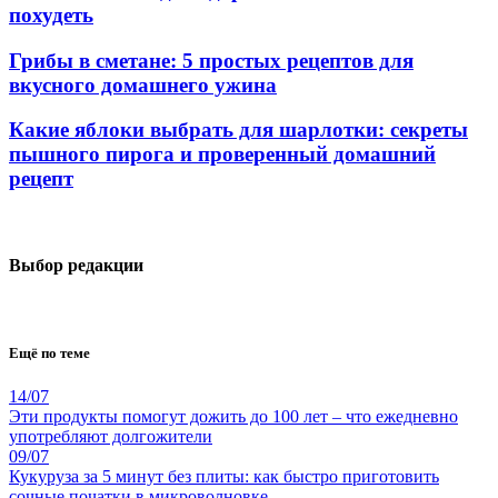
похудеть
Грибы в сметане: 5 простых рецептов для
вкусного домашнего ужина
Какие яблоки выбрать для шарлотки: секреты
пышного пирога и проверенный домашний
рецепт
Выбор редакции
Ещё по теме
14/07
Эти продукты помогут дожить до 100 лет – что ежедневно
употребляют долгожители
09/07
Кукуруза за 5 минут без плиты: как быстро приготовить
сочные початки в микроволновке