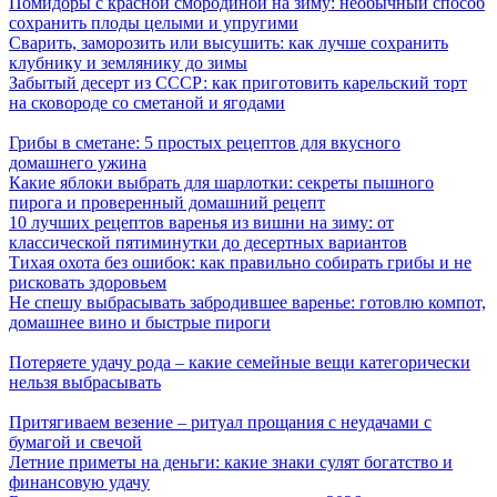
Помидоры с красной смородиной на зиму: необычный способ
сохранить плоды целыми и упругими
Сварить, заморозить или высушить: как лучше сохранить
клубнику и землянику до зимы
Забытый десерт из СССР: как приготовить карельский торт
на сковороде со сметаной и ягодами
Грибы в сметане: 5 простых рецептов для вкусного
домашнего ужина
Какие яблоки выбрать для шарлотки: секреты пышного
пирога и проверенный домашний рецепт
10 лучших рецептов варенья из вишни на зиму: от
классической пятиминутки до десертных вариантов
Тихая охота без ошибок: как правильно собирать грибы и не
рисковать здоровьем
Не спешу выбрасывать забродившее варенье: готовлю компот,
домашнее вино и быстрые пироги
Потеряете удачу рода – какие семейные вещи категорически
нельзя выбрасывать
Притягиваем везение – ритуал прощания с неудачами с
бумагой и свечой
Летние приметы на деньги: какие знаки сулят богатство и
финансовую удачу