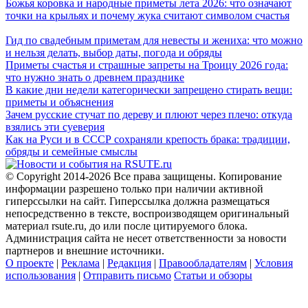
Божья коровка и народные приметы лета 2026: что означают
точки на крыльях и почему жука считают символом счастья
Гид по свадебным приметам для невесты и жениха: что можно
и нельзя делать, выбор даты, погода и обряды
Приметы счастья и страшные запреты на Троицу 2026 года:
что нужно знать о древнем празднике
В какие дни недели категорически запрещено стирать вещи:
приметы и объяснения
Зачем русские стучат по дереву и плюют через плечо: откуда
взялись эти суеверия
Как на Руси и в СССР сохраняли крепость брака: традиции,
обряды и семейные смыслы
© Copyright 2014-2026 Все права защищены. Копирование
информации разрешено только при наличии активной
гиперссылки на сайт. Гиперссылка должна размещаться
непосредственно в тексте, воспроизводящем оригинальный
материал rsute.ru, до или после цитируемого блока.
Администрация сайта не несет ответственности за новости
партнеров и внешние источники.
О проекте
|
Реклама
|
Редакция
|
Правообладателям
|
Условия
использования
|
Отправить письмо
Статьи и обзоры