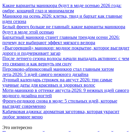
Какие варианты маникюра будут в моде осенью 2026 года:
омбре, кошачий глаз и минимализм
Маникюр на осень 2026: клетка, твид и бархат как главные
идеи сезона
Белый френч больше не главный: какие варианты маникюра
будут в моде этой осенью
Бархатный маникюр станет главным трендом осени 2026:
почему все выбирают эффект мягкого велюра
«Выгоревший» маникюр: модное покрытие, которое выглядит
дорого и подчеркивает загар
После летнего сезона волосы начали выпадать активнее: с чем
это связано и как вернуть им силу
Персиково-абрикосовый маникюр стал главным хитом
лета-2026: 5 идей самого нежного дизайна
Лунный календарь стрижек на август 2026: три самые
удачные даты для красивых и здоровых волос
Моти-маникюр в оттенке августа-2026: 9 нежных идей самого
модного дизайна ногтей
Френч-педикюр снова в моде: 5 стильных идей, которые
выглядят современно
Кабачковая аджика: ароматная заготовка, которая украсит
любое зимнее меню
Это интересно