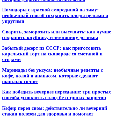
Помидоры с красной смородиной на зиму:
необычный способ сохранить плоды целыми и
упругими
Сварить, заморозить или высушить: как лучше
сохранить клубнику и землянику до зимы
Забытый десерт из СССР: как приготовить
карельский торт на сковороде со сметаной и
ягодами
Маринады без уксуса: необычные рецепты с
кофе, колой и ананасом, которые сделают
шашлык сочнее
Как победить вечернее переедание: три простых
способа успокоить голод без строгих запретов
Кефир перед сном: действительно ли вечерний
стакан полезен для здоровья и помогает