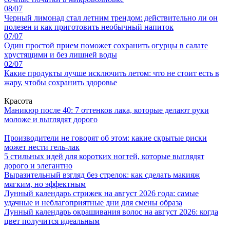
08/07
Черный лимонад стал летним трендом: действительно ли он
полезен и как приготовить необычный напиток
07/07
Один простой прием поможет сохранить огурцы в салате
хрустящими и без лишней воды
02/07
Какие продукты лучше исключить летом: что не стоит есть в
жару, чтобы сохранить здоровье
Красота
Маникюр после 40: 7 оттенков лака, которые делают руки
моложе и выглядят дорого
Производители не говорят об этом: какие скрытые риски
может нести гель-лак
5 стильных идей для коротких ногтей, которые выглядят
дорого и элегантно
Выразительный взгляд без стрелок: как сделать макияж
мягким, но эффектным
Лунный календарь стрижек на август 2026 года: самые
удачные и неблагоприятные дни для смены образа
Лунный календарь окрашивания волос на август 2026: когда
цвет получится идеальным