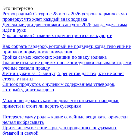
Это интересно
Ретроградный Сатурн с 28 июля 2026 устроит кармическую
проверку: что ждет каждый знак зодиака
Денежные дни для стрижки в августе 2026, когда удача сама
идёт в руки
Уролог назвал 5 главных причин цистита на курорте
Как собрать гардероб, который не подведёт, когда тело ещё не
пришло в норму после похудения
Тройка самых жестоких женщин по знаку зодиака
Главное открытие о детях после эпидуралки скрывали годами,
учёные сказали правду
Летний ужин за 15 минут, 5 рецептов для тех, кто не хочет
стоять у плиты
Список продуктов с нулевым содержанием углеводов,
который удивит каждого
Можно ли держать камыш дома: что означают народные
приметы и стоит ли верить суевериям
Потеряете удачу рода – какие семейные вещи категорически
нельзя выбрасывать
Притягиваем везение – ритуал прощания с неудачами с
бумагой и свечой