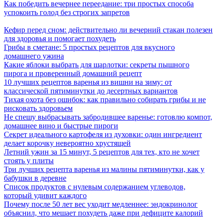
Как победить вечернее переедание: три простых способа
успокоить голод без строгих запретов
Кефир перед сном: действительно ли вечерний стакан полезен
для здоровья и помогает похудеть
Грибы в сметане: 5 простых рецептов для вкусного
домашнего ужина
Какие яблоки выбрать для шарлотки: секреты пышного
пирога и проверенный домашний рецепт
10 лучших рецептов варенья из вишни на зиму: от
классической пятиминутки до десертных вариантов
Тихая охота без ошибок: как правильно собирать грибы и не
рисковать здоровьем
Не спешу выбрасывать забродившее варенье: готовлю компот,
домашнее вино и быстрые пироги
Секрет идеального картофеля из духовки: один ингредиент
делает корочку невероятно хрустящей
Летний ужин за 15 минут, 5 рецептов для тех, кто не хочет
стоять у плиты
Три лучших рецепта варенья из малины пятиминутки, как у
бабушки в деревне
Список продуктов с нулевым содержанием углеводов,
который удивит каждого
Почему после 50 лет вес уходит медленнее: эндокринолог
объяснил, что мешает похудеть даже при дефиците калорий