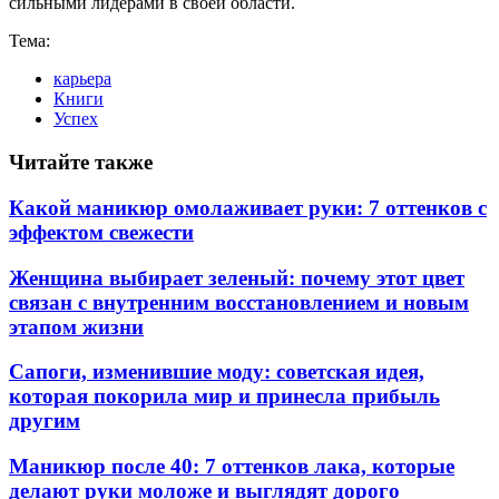
сильными лидерами в своей области.
Тема:
карьера
Книги
Успех
Читайте также
Какой маникюр омолаживает руки: 7 оттенков с
эффектом свежести
Женщина выбирает зеленый: почему этот цвет
связан с внутренним восстановлением и новым
этапом жизни
Сапоги, изменившие моду: советская идея,
которая покорила мир и принесла прибыль
другим
Маникюр после 40: 7 оттенков лака, которые
делают руки моложе и выглядят дорого