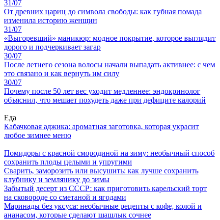
31/07
От древних цариц до символа свободы: как губная помада
изменила историю женщин
31/07
«Выгоревший» маникюр: модное покрытие, которое выглядит
дорого и подчеркивает загар
30/07
После летнего сезона волосы начали выпадать активнее: с чем
это связано и как вернуть им силу
30/07
Почему после 50 лет вес уходит медленнее: эндокринолог
объяснил, что мешает похудеть даже при дефиците калорий
Еда
Кабачковая аджика: ароматная заготовка, которая украсит
любое зимнее меню
Помидоры с красной смородиной на зиму: необычный способ
сохранить плоды целыми и упругими
Сварить, заморозить или высушить: как лучше сохранить
клубнику и землянику до зимы
Забытый десерт из СССР: как приготовить карельский торт
на сковороде со сметаной и ягодами
Маринады без уксуса: необычные рецепты с кофе, колой и
ананасом, которые сделают шашлык сочнее