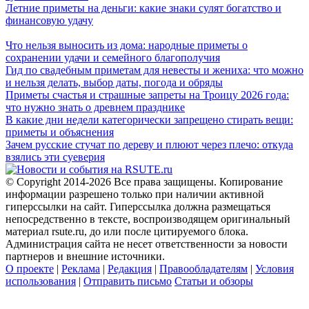
Летние приметы на деньги: какие знаки сулят богатство и
финансовую удачу
Что нельзя выносить из дома: народные приметы о
сохранении удачи и семейного благополучия
Гид по свадебным приметам для невесты и жениха: что можно
и нельзя делать, выбор даты, погода и обряды
Приметы счастья и страшные запреты на Троицу 2026 года:
что нужно знать о древнем празднике
В какие дни недели категорически запрещено стирать вещи:
приметы и объяснения
Зачем русские стучат по дереву и плюют через плечо: откуда
взялись эти суеверия
© Copyright 2014-2026 Все права защищены. Копирование
информации разрешено только при наличии активной
гиперссылки на сайт. Гиперссылка должна размещаться
непосредственно в тексте, воспроизводящем оригинальный
материал rsute.ru, до или после цитируемого блока.
Администрация сайта не несет ответственности за новости
партнеров и внешние источники.
О проекте
|
Реклама
|
Редакция
|
Правообладателям
|
Условия
использования
|
Отправить письмо
Статьи и обзоры