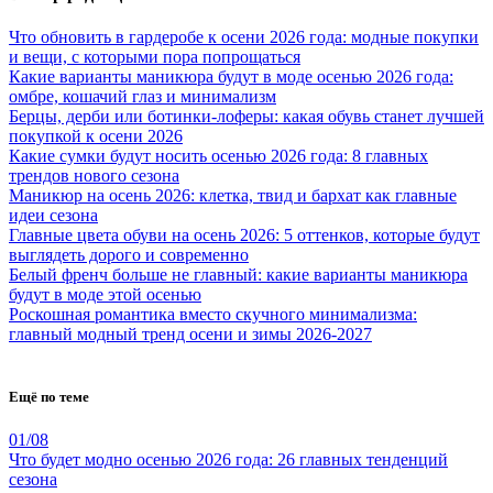
Что обновить в гардеробе к осени 2026 года: модные покупки
и вещи, с которыми пора попрощаться
Какие варианты маникюра будут в моде осенью 2026 года:
омбре, кошачий глаз и минимализм
Берцы, дерби или ботинки-лоферы: какая обувь станет лучшей
покупкой к осени 2026
Какие сумки будут носить осенью 2026 года: 8 главных
трендов нового сезона
Маникюр на осень 2026: клетка, твид и бархат как главные
идеи сезона
Главные цвета обуви на осень 2026: 5 оттенков, которые будут
выглядеть дорого и современно
Белый френч больше не главный: какие варианты маникюра
будут в моде этой осенью
Роскошная романтика вместо скучного минимализма:
главный модный тренд осени и зимы 2026-2027
Ещё по теме
01/08
Что будет модно осенью 2026 года: 26 главных тенденций
сезона