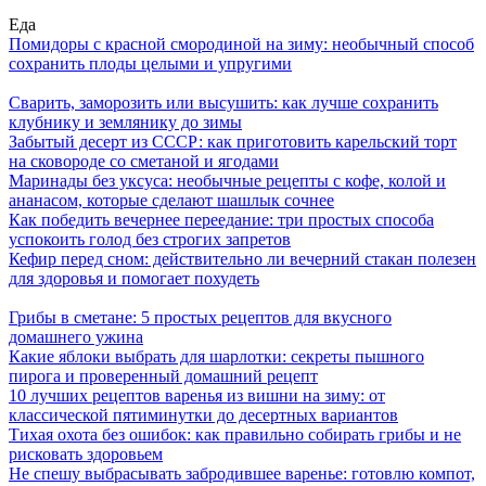
Еда
Помидоры с красной смородиной на зиму: необычный способ
сохранить плоды целыми и упругими
Сварить, заморозить или высушить: как лучше сохранить
клубнику и землянику до зимы
Забытый десерт из СССР: как приготовить карельский торт
на сковороде со сметаной и ягодами
Маринады без уксуса: необычные рецепты с кофе, колой и
ананасом, которые сделают шашлык сочнее
Как победить вечернее переедание: три простых способа
успокоить голод без строгих запретов
Кефир перед сном: действительно ли вечерний стакан полезен
для здоровья и помогает похудеть
Грибы в сметане: 5 простых рецептов для вкусного
домашнего ужина
Какие яблоки выбрать для шарлотки: секреты пышного
пирога и проверенный домашний рецепт
10 лучших рецептов варенья из вишни на зиму: от
классической пятиминутки до десертных вариантов
Тихая охота без ошибок: как правильно собирать грибы и не
рисковать здоровьем
Не спешу выбрасывать забродившее варенье: готовлю компот,