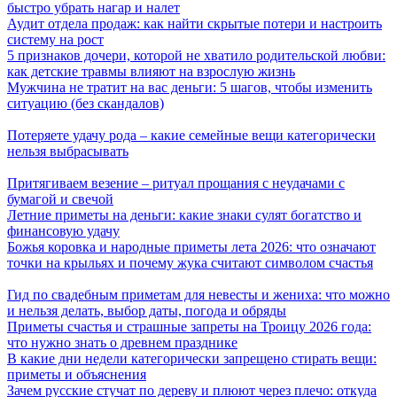
быстро убрать нагар и налет
Аудит отдела продаж: как найти скрытые потери и настроить
систему на рост
5 признаков дочери, которой не хватило родительской любви:
как детские травмы влияют на взрослую жизнь
Мужчина не тратит на вас деньги: 5 шагов, чтобы изменить
ситуацию (без скандалов)
Потеряете удачу рода – какие семейные вещи категорически
нельзя выбрасывать
Притягиваем везение – ритуал прощания с неудачами с
бумагой и свечой
Летние приметы на деньги: какие знаки сулят богатство и
финансовую удачу
Божья коровка и народные приметы лета 2026: что означают
точки на крыльях и почему жука считают символом счастья
Гид по свадебным приметам для невесты и жениха: что можно
и нельзя делать, выбор даты, погода и обряды
Приметы счастья и страшные запреты на Троицу 2026 года:
что нужно знать о древнем празднике
В какие дни недели категорически запрещено стирать вещи:
приметы и объяснения
Зачем русские стучат по дереву и плюют через плечо: откуда