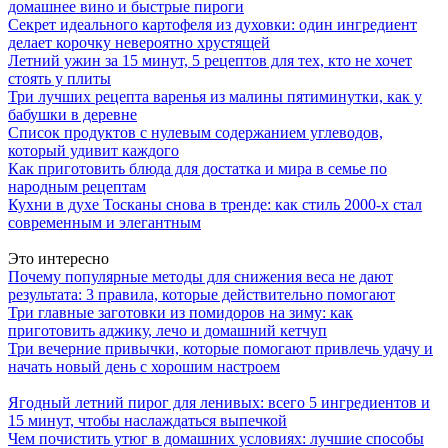
домашнее вино и быстрые пироги
Секрет идеального картофеля из духовки: один ингредиент
делает корочку невероятно хрустящей
Летний ужин за 15 минут, 5 рецептов для тех, кто не хочет
стоять у плиты
Три лучших рецепта варенья из малины пятиминутки, как у
бабушки в деревне
Список продуктов с нулевым содержанием углеводов,
который удивит каждого
Как приготовить блюда для достатка и мира в семье по
народным рецептам
Кухни в духе Тосканы снова в тренде: как стиль 2000-х стал
современным и элегантным
Это интересно
Почему популярные методы для снижения веса не дают
результата: 3 правила, которые действительно помогают
Три главные заготовки из помидоров на зиму: как
приготовить аджику, лечо и домашний кетчуп
Три вечерние привычки, которые помогают привлечь удачу и
начать новый день с хорошим настроем
Ягодный летний пирог для ленивых: всего 5 ингредиентов и
15 минут, чтобы наслаждаться выпечкой
Чем почистить утюг в домашних условиях: лучшие способы