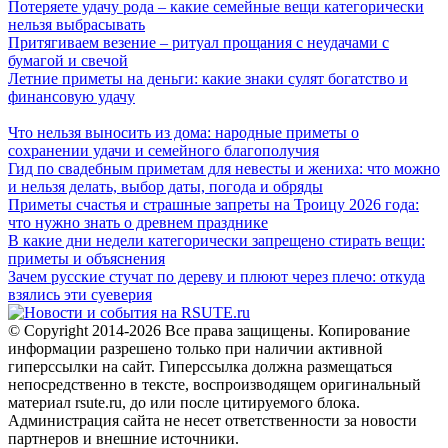
Потеряете удачу рода – какие семейные вещи категорически
нельзя выбрасывать
Притягиваем везение – ритуал прощания с неудачами с
бумагой и свечой
Летние приметы на деньги: какие знаки сулят богатство и
финансовую удачу
Что нельзя выносить из дома: народные приметы о
сохранении удачи и семейного благополучия
Гид по свадебным приметам для невесты и жениха: что можно
и нельзя делать, выбор даты, погода и обряды
Приметы счастья и страшные запреты на Троицу 2026 года:
что нужно знать о древнем празднике
В какие дни недели категорически запрещено стирать вещи:
приметы и объяснения
Зачем русские стучат по дереву и плюют через плечо: откуда
взялись эти суеверия
© Copyright 2014-2026 Все права защищены. Копирование
информации разрешено только при наличии активной
гиперссылки на сайт. Гиперссылка должна размещаться
непосредственно в тексте, воспроизводящем оригинальный
материал rsute.ru, до или после цитируемого блока.
Администрация сайта не несет ответственности за новости
партнеров и внешние источники.