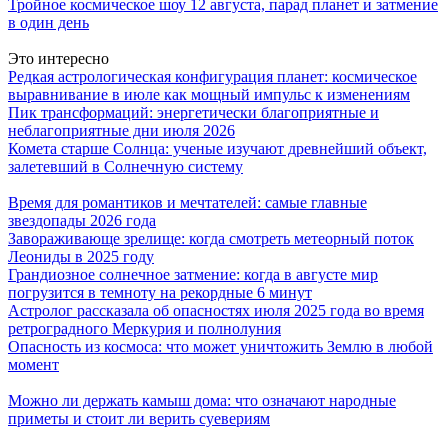
Тройное космическое шоу 12 августа, парад планет и затмение
в один день
Это интересно
Редкая астрологическая конфигурация планет: космическое
выравнивание в июле как мощный импульс к изменениям
Пик трансформаций: энергетически благоприятные и
неблагоприятные дни июля 2026
Комета старше Солнца: ученые изучают древнейший объект,
залетевший в Солнечную систему
Время для романтиков и мечтателей: самые главные
звездопады 2026 года
Завораживающе зрелище: когда смотреть метеорный поток
Леониды в 2025 году
Грандиозное солнечное затмение: когда в августе мир
погрузится в темноту на рекордные 6 минут
Астролог рассказала об опасностях июля 2025 года во время
ретроградного Меркурия и полнолуния
Опасность из космоса: что может уничтожить Землю в любой
момент
Можно ли держать камыш дома: что означают народные
приметы и стоит ли верить суевериям