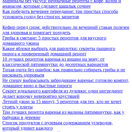
Маринады без уксуса: необычные рецепты с кофе, колой и
ананасом, которые сделают шашлык сочнее
Как победить вечернее переедание: три простых способа
успокоить голод без строгих запретов
Кефир перед сном: действительно ли вечерний стакан полезен
для здоровья и помогает похудеть
Грибы в сметане: 5 простых рецептов для вкусного
домашнего ужина
Какие яблоки выбрать для шарлотки: секреты пышного
пирога и проверенный домашний рецепт
10 лучших рецептов варенья из вишни на зиму: от
классической пятиминутки до десертных вариантов
Тихая охота без ошибок: как правильно собирать грибы и не
рисковать здоровьем
Не спешу выбрасывать забродившее варенье: готовлю компот,
домашнее вино и быстрые пироги
Секрет идеального картофеля из духовки: один ингредиент
делает корочку невероятно хрустящей
Летний ужин за 15 минут, 5 рецептов для тех, кто не хочет
стоять у плиты
Три лучших рецепта варенья из малины пятиминутки, как у
бабушки в деревне
Список продуктов с нулевым содержанием углеводов,
который удивит каждого