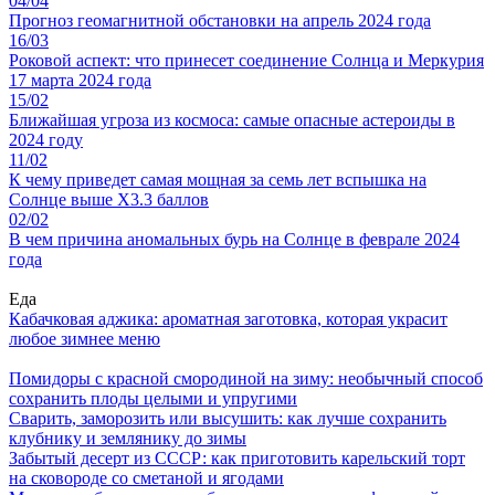
04/04
Прогноз геомагнитной обстановки на апрель 2024 года
16/03
Роковой аспект: что принесет соединение Солнца и Меркурия
17 марта 2024 года
15/02
Ближайшая угроза из космоса: самые опасные астероиды в
2024 году
11/02
К чему приведет самая мощная за семь лет вспышка на
Солнце выше X3.3 баллов
02/02
В чем причина аномальных бурь на Солнце в феврале 2024
года
Еда
Кабачковая аджика: ароматная заготовка, которая украсит
любое зимнее меню
Помидоры с красной смородиной на зиму: необычный способ
сохранить плоды целыми и упругими
Сварить, заморозить или высушить: как лучше сохранить
клубнику и землянику до зимы
Забытый десерт из СССР: как приготовить карельский торт
на сковороде со сметаной и ягодами