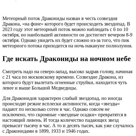
Метеорный поток Дракониды назван в честь созвездия
Дракона, «на фоне» которого будет происходить звездопад. В
2023 году этот метеорный поток можно наблюдать с 6 по 10
октября, но наибольшей активности он достигнет вечером 8-9
октября. Однако увидеть их будет сложно из-за того, что пик
метеорного потока приходится на ночь накануне полнолуния.
Где искать Дракониды на ночном небе
Смотреть надо на северо-запад, высоко задрав голову, начиная
с 21 часа по московскому времени. Созвездие Дракона, из
которого будут вылетать огненные струйки, находится чуть
левее и выше Большой Медведицы.
Для Драконидов характерен слабый звездопад, но иногда
происходят резкие всплески активности, когда «звезды»
падают по несколько сотен в час. Однако совсем не
исключено, что скромные «звездные осадки» превратятся в
настоящий ливень. И тогда количество падающих звезд
превысит тысячу в час. А то и десять тысяч, как уже случалось
с Драконидами в 1899, 1933 и 1946 годах.