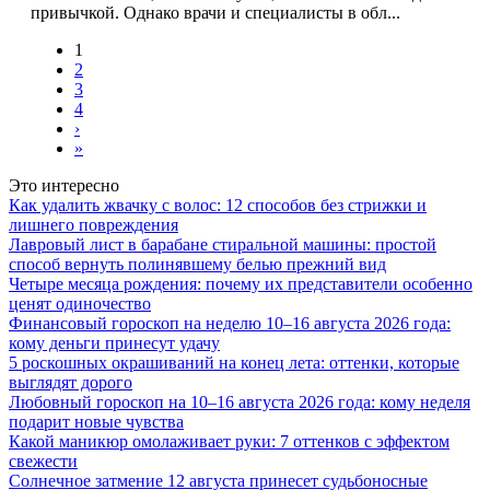
привычкой. Однако врачи и специалисты в обл...
1
2
3
4
›
»
Это интересно
Как удалить жвачку с волос: 12 способов без стрижки и
лишнего повреждения
Лавровый лист в барабане стиральной машины: простой
способ вернуть полинявшему белью прежний вид
Четыре месяца рождения: почему их представители особенно
ценят одиночество
Финансовый гороскоп на неделю 10–16 августа 2026 года:
кому деньги принесут удачу
5 роскошных окрашиваний на конец лета: оттенки, которые
выглядят дорого
Любовный гороскоп на 10–16 августа 2026 года: кому неделя
подарит новые чувства
Какой маникюр омолаживает руки: 7 оттенков с эффектом
свежести
Солнечное затмение 12 августа принесет судьбоносные