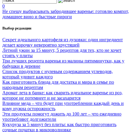
0
Не спешу выбрасывать забродившее варенье: готовлю компот,
домашнее вино и быстрые пироги
Выбор редакции
Секрет идеального картофеля из духовки: один ингредиент
делает корочку невероятно хрустящей
Летний ужин за 15 минут, 5 рецептов для тех, кто не хочет
стоять у плиты
Три лучших рецепта варенья из малины пятиминутки, как у
бабушки в деревне
Список продуктов с нулевым содержанием углеводов,
который удивит каждого
Как приготовить блюда для достатка и мира в семье по
народным рецептам
Аромат лета в банке: как сварить идеальное варенье из роз,
которое не потемнеет и не засахарится
Влияние меда – что будет при употреблении каждый день и
кому нужна осторожность
Эти продукты помогут дожить до 100 лет – что ежедневно
употребляют долгожители
Кукуруза за 5 минут без плиты: как быстро приготовить
сочные початки в микроволновке