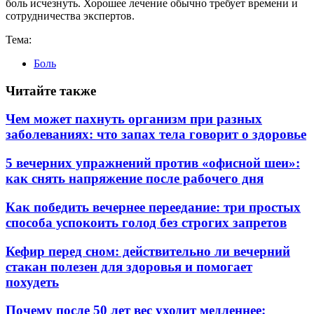
боль исчезнуть. Хорошее лечение обычно требует времени и
сотрудничества экспертов.
Тема:
Боль
Читайте также
Чем может пахнуть организм при разных
заболеваниях: что запах тела говорит о здоровье
5 вечерних упражнений против «офисной шеи»:
как снять напряжение после рабочего дня
Как победить вечернее переедание: три простых
способа успокоить голод без строгих запретов
Кефир перед сном: действительно ли вечерний
стакан полезен для здоровья и помогает
похудеть
Почему после 50 лет вес уходит медленнее: