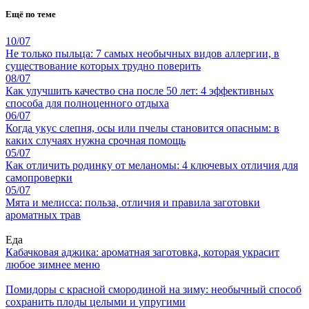
Ещё по теме
10/07
Не только пыльца: 7 самых необычных видов аллергии, в
существование которых трудно поверить
08/07
Как улучшить качество сна после 50 лет: 4 эффективных
способа для полноценного отдыха
06/07
Когда укус слепня, осы или пчелы становится опасным: в
каких случаях нужна срочная помощь
05/07
Как отличить родинку от меланомы: 4 ключевых отличия для
самопроверки
05/07
Мята и мелисса: польза, отличия и правила заготовки
ароматных трав
Еда
Кабачковая аджика: ароматная заготовка, которая украсит
любое зимнее меню
Помидоры с красной смородиной на зиму: необычный способ
сохранить плоды целыми и упругими