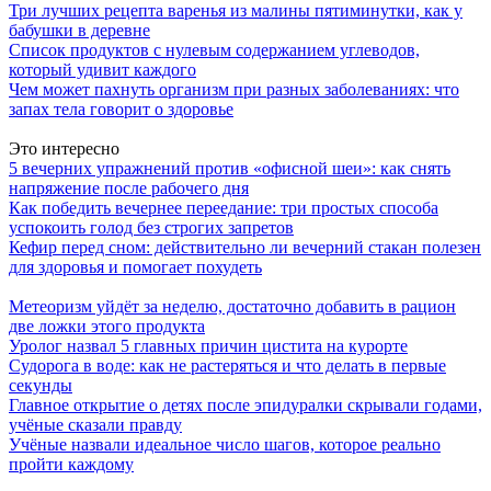
Три лучших рецепта варенья из малины пятиминутки, как у
бабушки в деревне
Список продуктов с нулевым содержанием углеводов,
который удивит каждого
Чем может пахнуть организм при разных заболеваниях: что
запах тела говорит о здоровье
Это интересно
5 вечерних упражнений против «офисной шеи»: как снять
напряжение после рабочего дня
Как победить вечернее переедание: три простых способа
успокоить голод без строгих запретов
Кефир перед сном: действительно ли вечерний стакан полезен
для здоровья и помогает похудеть
Метеоризм уйдёт за неделю, достаточно добавить в рацион
две ложки этого продукта
Уролог назвал 5 главных причин цистита на курорте
Судорога в воде: как не растеряться и что делать в первые
секунды
Главное открытие о детях после эпидуралки скрывали годами,
учёные сказали правду
Учёные назвали идеальное число шагов, которое реально
пройти каждому