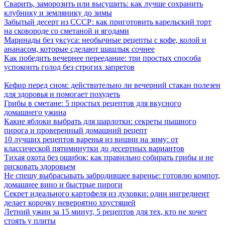
Сварить, заморозить или высушить: как лучше сохранить
клубнику и землянику до зимы
Забытый десерт из СССР: как приготовить карельский торт
на сковороде со сметаной и ягодами
Маринады без уксуса: необычные рецепты с кофе, колой и
ананасом, которые сделают шашлык сочнее
Как победить вечернее переедание: три простых способа
успокоить голод без строгих запретов
Кефир перед сном: действительно ли вечерний стакан полезен
для здоровья и помогает похудеть
Грибы в сметане: 5 простых рецептов для вкусного
домашнего ужина
Какие яблоки выбрать для шарлотки: секреты пышного
пирога и проверенный домашний рецепт
10 лучших рецептов варенья из вишни на зиму: от
классической пятиминутки до десертных вариантов
Тихая охота без ошибок: как правильно собирать грибы и не
рисковать здоровьем
Не спешу выбрасывать забродившее варенье: готовлю компот,
домашнее вино и быстрые пироги
Секрет идеального картофеля из духовки: один ингредиент
делает корочку невероятно хрустящей
Летний ужин за 15 минут, 5 рецептов для тех, кто не хочет
стоять у плиты