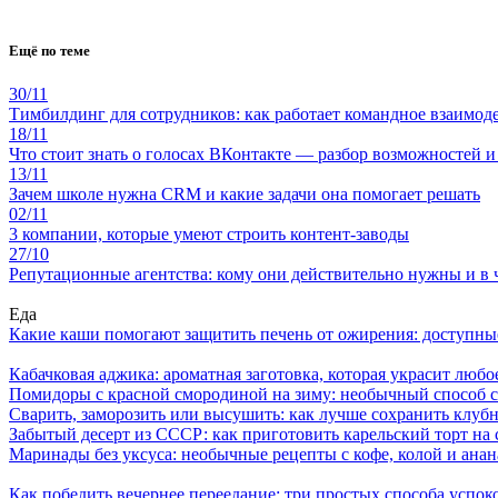
Ещё по теме
30/11
Тимбилдинг для сотрудников: как работает командное взаимод
18/11
Что стоит знать о голосах ВКонтакте — разбор возможностей и
13/11
Зачем школе нужна CRM и какие задачи она помогает решать
02/11
3 компании, которые умеют строить контент-заводы
27/10
Репутационные агентства: кому они действительно нужны и в 
Еда
Какие каши помогают защитить печень от ожирения: доступны
Кабачковая аджика: ароматная заготовка, которая украсит люб
Помидоры с красной смородиной на зиму: необычный способ 
Сварить, заморозить или высушить: как лучше сохранить клуб
Забытый десерт из СССР: как приготовить карельский торт на 
Маринады без уксуса: необычные рецепты с кофе, колой и ана
Как победить вечернее переедание: три простых способа успоко