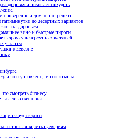
ля здоровья и помогает похудеть
 ужина
а и проверенный домашний рецепт
ой пятиминутки до десертных вариантов
сковать здоровьем
 домашнее вино и быстрые пироги
ает корочку невероятно хрустящей
ять у плиты
бушки в деревне
ннику
ринбурге
едливого управленца и спортсмена
 что смотреть бизнесу
ет и с чего начинают
кации с аудиторией
ы и стоит ли верить суевериям
льзя выбрасывать