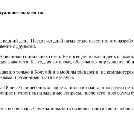
туальное знакомство
дняшний день. Несколько дней назад стало известно, что разраб
щение с друзьями.
ебованный социальных сетей. Её посещает каждый день огромное
ля знакомств. Благодаря которому, облегчается виртуальное об
ущенно только в Колумбии в мобильной версии, на компьютерах
еклама и различные платные услуги.
 18 лет. Если ребёнок младше данного возраста, программа не з
опрос и ответить на заданные вопросы, после чего, программа 
ека, его возраст. Служба знакомств позволит найти свою любов