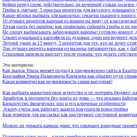
Кефир перед сном: действительно ли вечерний стакан полезен д
Грибы в сметане: 5 простых рецептов для вкусного домашнего
Какие яблоки выбрать для шарлотки: секреты пышного пирог
10 лучших рецептов варенья из вишни на зиму: от классическ
Тихая охота без ошибок: как правильно собирать грибы и не ри
Не спешу выбрасывать забродившее варенье: готовлю компот,
Секрет идеального картофеля из духовки: один ингредиент дел
Летний ужин за 15 минут, 5 рецептов для тех, кто не хочет сто
Три лучших рецепта варенья из малины пятиминутки, как у ба
Страховая занизила выплату после пожара: что делать собстве
Это интересно
Как рынок Урала меняет подход к продвижению сайта в Екате
Биография Умара Назаровича Кремлева как образец пути справ
Какая коммерческая недвижимость самая выгодная?
Как выбрать маркетинговое агентство и не потерять бюджет: на
Заработок в интернете без опыта из дома — что реально работа
Банкротство физических лиц и его ключевые особенности
Эскроу-счета: как работает защита покупателя новостройки
База номеров для рассылки как инструмент системной коммуни
Можно ли держать камыш дома: что означают народные примет
Потеряете удачу рода – какие семейные вещи категорически не