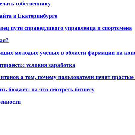
елать собственнику
айта в Екатеринбурге
ец пути справедливого управленца и спортсмена
ая?
чших молодых ученых в области фармации на кон
проект»: условия заработка
итонов о том, почему пользователи ценят простые
ть бюджет: на что смотреть бизнесу
бенности