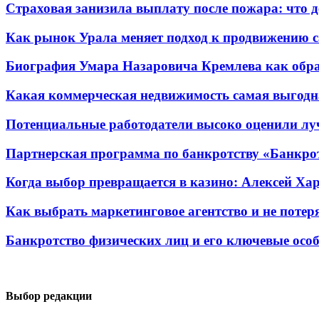
Страховая занизила выплату после пожара: что д
Как рынок Урала меняет подход к продвижению с
Биография Умара Назаровича Кремлева как образ
Какая коммерческая недвижимость самая выгодн
Потенциальные работодатели высоко оценили лу
Партнерская программа по банкротству «Банкрот
Когда выбор превращается в казино: Алексей Хар
Как выбрать маркетинговое агентство и не потеря
Банкротство физических лиц и его ключевые осо
Выбор редакции