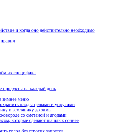
ействие и когда оно действительно необходимо
 правил
чём их специфика
е продукты на каждый день
ое зимнее меню
сохранить плоды целыми и упругими
нику и землянику до зимы
сковороде со сметаной и ягодами
насом, которые сделают шашлык сочнее
ить голод без строгих запретов