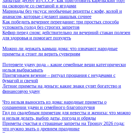
Забытый десерт из СССР: как приготовить карельский торт
на сковороде со сметаной и ягодами
Маринады без уксуса: необычные рецепты с кофе, колой и
ананасом, которые сделают шашлык сочнее
Как победить вечернее переедание: три простых способа
успокоить голод без строгих запретов
Кефир перед сном: действительно ли вечерний стакан полезен
для здоровья и помогает похудеть
Можно ли держать камыш дома: что означают народные
приметы и стоит ли верить суевериям
Потеряете удачу рода – какие семейные вещи категорически
нельзя выбрасывать
Притягиваем везение – ритуал прощания с неудачами с
бумагой и свечой
Летние приметы на деньги: какие знаки сулят богатство и
финансовую удачу
Что нельзя выносить из дома: народные приметы о
сохранении удачи и семейного благополучия
Гид по свадебным приметам для невесты и жениха: что можно
и нельзя делать, выбор даты, погода и обряды
Приметы счастья и страшные запреты на Троицу 2026 года:
что нужно знать о древнем празднике