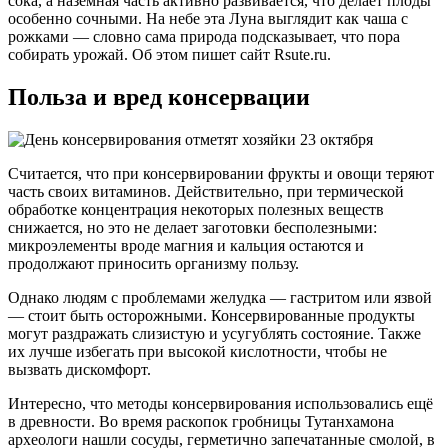
сока, а наземная часть активно развивается, что делает плоды
особенно сочными. На небе эта Луна выглядит как чаша с
рожками — словно сама природа подсказывает, что пора
собирать урожай. Об этом пишет сайт Rsute.ru.
Польза и вред консервации
Считается, что при консервировании фрукты и овощи теряют
часть своих витаминов. Действительно, при термической
обработке концентрация некоторых полезных веществ
снижается, но это не делает заготовки бесполезными:
микроэлементы вроде магния и кальция остаются и
продолжают приносить организму пользу.
Однако людям с проблемами желудка — гастритом или язвой
— стоит быть осторожными. Консервированные продукты
могут раздражать слизистую и усугублять состояние. Также
их лучше избегать при высокой кислотности, чтобы не
вызвать дискомфорт.
Интересно, что методы консервирования использовались ещё
в древности. Во время раскопок гробницы Тутанхамона
археологи нашли сосуды, герметично запечатанные смолой, в