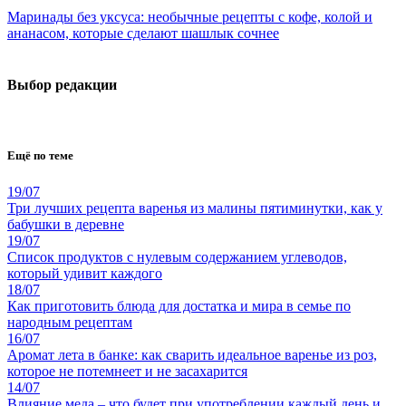
Маринады без уксуса: необычные рецепты с кофе, колой и
ананасом, которые сделают шашлык сочнее
Выбор редакции
Ещё по теме
19/07
Три лучших рецепта варенья из малины пятиминутки, как у
бабушки в деревне
19/07
Список продуктов с нулевым содержанием углеводов,
который удивит каждого
18/07
Как приготовить блюда для достатка и мира в семье по
народным рецептам
16/07
Аромат лета в банке: как сварить идеальное варенье из роз,
которое не потемнеет и не засахарится
14/07
Влияние меда – что будет при употреблении каждый день и