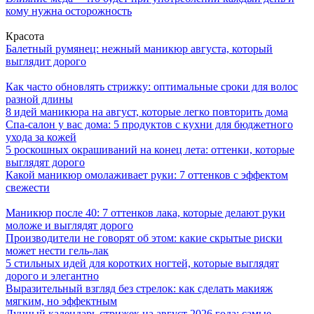
кому нужна осторожность
Красота
Балетный румянец: нежный маникюр августа, который
выглядит дорого
Как часто обновлять стрижку: оптимальные сроки для волос
разной длины
8 идей маникюра на август, которые легко повторить дома
Спа-салон у вас дома: 5 продуктов с кухни для бюджетного
ухода за кожей
5 роскошных окрашиваний на конец лета: оттенки, которые
выглядят дорого
Какой маникюр омолаживает руки: 7 оттенков с эффектом
свежести
Маникюр после 40: 7 оттенков лака, которые делают руки
моложе и выглядят дорого
Производители не говорят об этом: какие скрытые риски
может нести гель-лак
5 стильных идей для коротких ногтей, которые выглядят
дорого и элегантно
Выразительный взгляд без стрелок: как сделать макияж
мягким, но эффектным
Лунный календарь стрижек на август 2026 года: самые