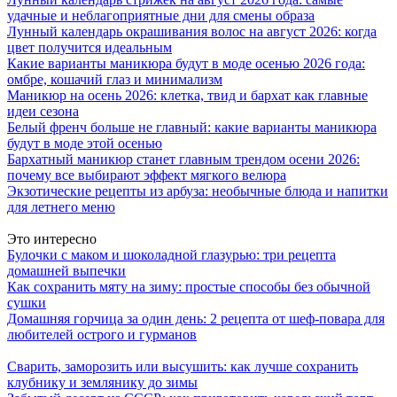
удачные и неблагоприятные дни для смены образа
Лунный календарь окрашивания волос на август 2026: когда
цвет получится идеальным
Какие варианты маникюра будут в моде осенью 2026 года:
омбре, кошачий глаз и минимализм
Маникюр на осень 2026: клетка, твид и бархат как главные
идеи сезона
Белый френч больше не главный: какие варианты маникюра
будут в моде этой осенью
Бархатный маникюр станет главным трендом осени 2026:
почему все выбирают эффект мягкого велюра
Экзотические рецепты из арбуза: необычные блюда и напитки
для летнего меню
Это интересно
Булочки с маком и шоколадной глазурью: три рецепта
домашней выпечки
Как сохранить мяту на зиму: простые способы без обычной
сушки
Домашняя горчица за один день: 2 рецепта от шеф-повара для
любителей острого и гурманов
Сварить, заморозить или высушить: как лучше сохранить
клубнику и землянику до зимы