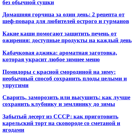
без обычной сушки
Домашняя горчица за один день: 2 рецепта от
шеф-повара для любителей острого и гурманов
Какие каши помогают защитить печень от
ожирения: доступные продукты на каждый день
Кабачковая аджика: ароматная заготовка,
которая украсит любое зимнее меню
Помидоры с красной смородиной на зиму:
необычный способ сохранить плоды целыми и
упругими
Сварить, заморозить или высушить: как лучше
сохранить клубнику и землянику до зимы
Забытый десерт из СССР: как приготовить
карельский торт на сковороде со сметаной и
ягодами