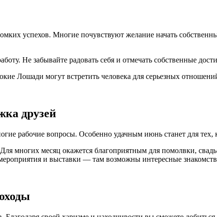
омких успехов. Многие почувствуют желание начать собственны
аботу. Не забывайте радовать себя и отмечать собственные дост
кие Лошади могут встретить человека для серьезных отношений
жка друзей
гие рабочие вопросы. Особенно удачным июнь станет для тех, к
 Для многих месяц окажется благоприятным для помолвки, сва
 мероприятия и выставки — там возможны интересные знакомств
доходы
. Благодаря своей харизме и находчивости вы сможете добиться