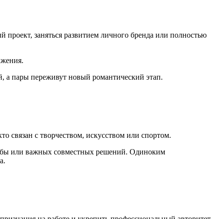
й проект, заняться развитием личного бренда или полностью
ижения.
, а пары переживут новый романтический этап.
то связан с творчеством, искусством или спортом.
дьбы или важных совместных решений. Одиноким
а.
 признания на работе и укрепить профессиональный авторитет.