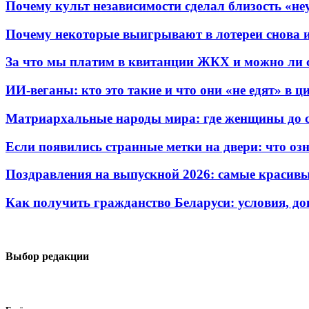
Почему культ независимости сделал близость «н
Почему некоторые выигрывают в лотереи снова и
За что мы платим в квитанции ЖКХ и можно ли 
ИИ-веганы: кто это такие и что они «не едят» в 
Матриархальные народы мира: где женщины до си
Если появились странные метки на двери: что оз
Поздравления на выпускной 2026: самые красивые
Как получить гражданство Беларуси: условия, 
Выбор редакции