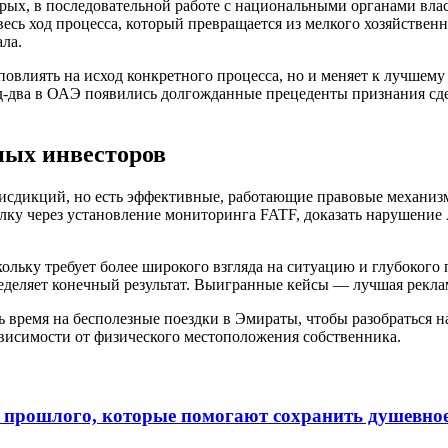
брых, в последовательной работе с национальными органами вл
сь ход процесса, который превращается из мелкого хозяйственн
ла.
повлиять на исход конкретного процесса, но и меняет к лучшем
год-два в ОАЭ появились долгожданные прецеденты признания сд
ных инвесторов
сдикций, но есть эффективные, работающие правовые механизм
лку через установление мониторинга FATF, доказать нарушение 
скольку требует более широкого взгляда на ситуацию и глубоко
еделяет конечный результат. Выигранные кейсы — лучшая рекла
ремя на бесполезные поездки в Эмираты, чтобы разобраться на
ависимости от физического местоположения собственника.
к прошлого, которые помогают сохранить душевное