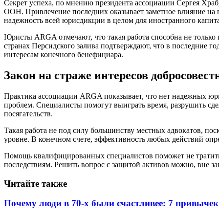
Секрет успеха, по мнению президента ассоциации Сергея Хра
ООН. Привлечение последних оказывает заметное влияние на ве
надежность всей юрисдикции в целом для иностранного капита
Юристы ARGA отмечают, что такая работа способна не только 
странах Персидского залива подтверждают, что в последние 
интересам конечного бенефициара.
Закон на страже интересов добросовест
Практика ассоциации ARGA показывает, что нет надежных юри
проблем. Специалисты помогут выиграть время, разрушить сде
посягательств.
Такая работа не под силу большинству местных адвокатов, по
уровне. В конечном счете, эффективность любых действий опр
Помощь квалифицированных специалистов поможет не тратить в
последствиям. Решить вопрос с защитой активов можно, вне з
Читайте также
Почему люди в 70-х были счастливее: 7 привыче