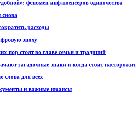
еудобной»: феномен инфлюенсеров одиночества
 снова
сократить расходы
цифровую эпоху
х пор стоят во главе семьи и традиций
начают загадочные знаки и когда стоит насторожит
 слова для всех
документы и важные нюансы