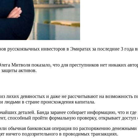
 русскоязычных инвесторов в Эмиратах за последние 3 года выр
лега Митволя показало, что для преступников нет никаких автор
 защиты активов.
из лихих девяностых и даже не рассчитывают на возможность п
и людьми в стране происхождения капитала.
ьчайших деталей. Банда заранее собирает информацию, что и гд
нт, способный пройти формальную проверку, открывает доступ с
а или обычная банковская операция по распоряжению денежными
идят ничего подозрительного в проводимых транзакциях.