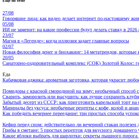
Ещё по теме
27/08
Говорящие лица: как видео делает интернет по-настоящему ж
05/08
ИИ не заменит: на какие профессии будут делать ставку в 2026
23/07
Магия в «Легенде»: когда иллюзия задает главные вопросы
02/07
Новая философия денег и биохакинг: 14 метатрендов, которые
20/05
Санаторно-оздоровительный комплекс (СОК) Золотой Колос: ге
Еда
Кабачковая аджика: ароматная заготовка, которая украсит люб
Помидоры с красной смородиной на зиму: необычный способ 
Сварить, заморозить или высушить: как лучше сохранить клуб
Забытый десерт из СССР: как приготовить карельский торт на 
Маринады без уксуса: необычные рецепты с кофе, колой и ана
Как победить вечернее переедание: три простых способа успоко
Кефир перед сном: действительно ли вечерний стакан полезен д
Грибы в сметане: 5 простых рецептов для вкусного домашнего
Какие яблоки выбрать для шарлотки: секреты пышного пирог