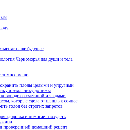
ивым
 году
 изменят наше будущее
ология Черноморья для души и тела
ое зимнее меню
сохранить плоды целыми и упругими
нику и землянику до зимы
сковороде со сметаной и ягодами
насом, которые сделают шашлык сочнее
ить голод без строгих запретов
ля здоровья и помогает похудеть
 ужина
а и проверенный домашний рецепт