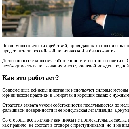
Число мошеннических действий, приводящих к хищению активов
представители российской политической и бизнес-элиты.
Дело о попытке хищения собственности известного политика О
необходимость использования многоуровневой международной
Как это работает?
Современные рейдеры никогда не используют силовые методы 
юридической практики в Эмиратах и хороших связях с нужным
Стратегия захвата чужой собственности продумывается до мел
фальшивой доверенности и ее консульская легализация. Докуме
Со стороны все выглядит как ничем не примечательная сделк
как правило, не состоят в сговоре с преступниками, но и не в