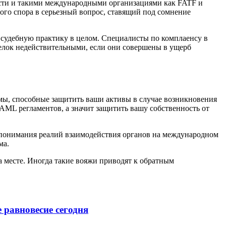
асти и такими международными организациями как FATF и
ого спора в серьезный вопрос, ставящий под сомнение
у судебную практику в целом. Специалисты по комплаенсу в
елок недействительными, если они совершены в ущерб
ы, способные защитить ваши активы в случае возникновения
AML регламентов, а значит защитить вашу собственность от
го понимания реалий взаимодействия органов на международном
ма.
 месте. Иногда такие вояжи приводят к обратным
 равновесие сегодня