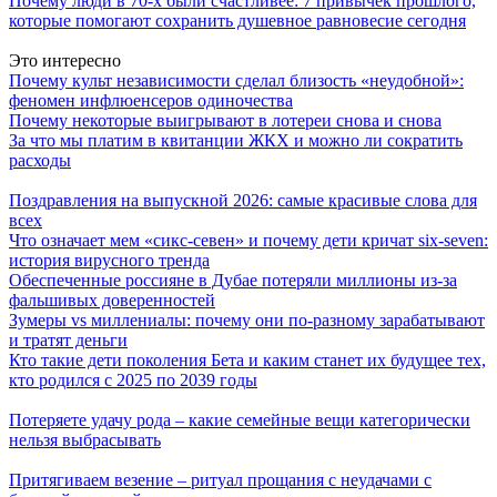
Почему люди в 70-х были счастливее: 7 привычек прошлого,
которые помогают сохранить душевное равновесие сегодня
Это интересно
Почему культ независимости сделал близость «неудобной»:
феномен инфлюенсеров одиночества
Почему некоторые выигрывают в лотереи снова и снова
За что мы платим в квитанции ЖКХ и можно ли сократить
расходы
Поздравления на выпускной 2026: самые красивые слова для
всех
Что означает мем «сикс-севен» и почему дети кричат six-seven:
история вирусного тренда
Обеспеченные россияне в Дубае потеряли миллионы из-за
фальшивых доверенностей
Зумеры vs миллениалы: почему они по-разному зарабатывают
и тратят деньги
Кто такие дети поколения Бета и каким станет их будущее тех,
кто родился с 2025 по 2039 годы
Потеряете удачу рода – какие семейные вещи категорически
нельзя выбрасывать
Притягиваем везение – ритуал прощания с неудачами с