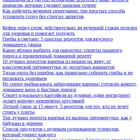
ананасом, которые сделают шашлык сочнее
Как победить вечернее переедание: три простых способа
успокоить голод без строгих запретов
Кефир перед сном: действительно ли вечерний стакан полезен
для здоровья и помогает похудеть
Грибы в сметане: 5 простых рецептов для вкусного
домашнего ужина
Какие яблоки выбрать для шарлотки: секреты пышного
пирога и проверенный домашний рецепт
10 лучших рецептов варенья из вишни на зиму: от
классической пятиминутки до десертных вариантов
Тихая охота без ошибок: как правильно собирать грибы и не
рисковать здоровьем
Не спешу выбрасывать забродившее варенье: готовлю компот,
домашнее вино и быстрые пироги
Секрет идеального картофеля из духовки: один ингредиент
делает корочку невероятно хрустящей
Летний ужин за 15 минут, 5 рецептов для тех, кто не хочет
стоять у плиты
Три лучших рецепта варенья из малины пятиминутки, как у
бабушки в деревне
Список продуктов с нулевым содержанием углеводов,
который удивит каждого