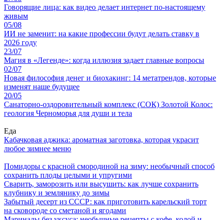
Говорящие лица: как видео делает интернет по-настоящему
живым
05/08
ИИ не заменит: на какие профессии будут делать ставку в
2026 году
23/07
Магия в «Легенде»: когда иллюзия задает главные вопросы
02/07
Новая философия денег и биохакинг: 14 метатрендов, которые
изменят наше будущее
20/05
Санаторно-оздоровительный комплекс (СОК) Золотой Колос:
геология Черноморья для души и тела
Еда
Кабачковая аджика: ароматная заготовка, которая украсит
любое зимнее меню
Помидоры с красной смородиной на зиму: необычный способ
сохранить плоды целыми и упругими
Сварить, заморозить или высушить: как лучше сохранить
клубнику и землянику до зимы
Забытый десерт из СССР: как приготовить карельский торт
на сковороде со сметаной и ягодами
Маринады без уксуса: необычные рецепты с кофе, колой и