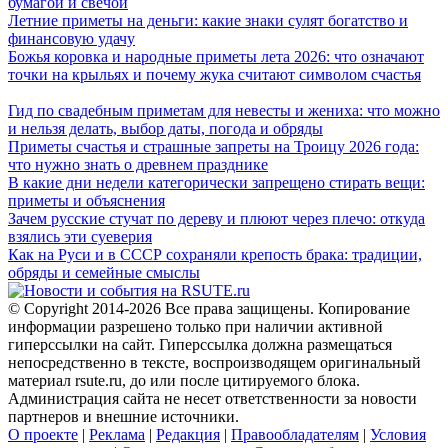
бумагой и свечой
Летние приметы на деньги: какие знаки сулят богатство и
финансовую удачу
Божья коровка и народные приметы лета 2026: что означают
точки на крыльях и почему жука считают символом счастья
Гид по свадебным приметам для невесты и жениха: что можно
и нельзя делать, выбор даты, погода и обряды
Приметы счастья и страшные запреты на Троицу 2026 года:
что нужно знать о древнем празднике
В какие дни недели категорически запрещено стирать вещи:
приметы и объяснения
Зачем русские стучат по дереву и плюют через плечо: откуда
взялись эти суеверия
Как на Руси и в СССР сохраняли крепость брака: традиции,
обряды и семейные смыслы
© Copyright 2014-2026 Все права защищены. Копирование
информации разрешено только при наличии активной
гиперссылки на сайт. Гиперссылка должна размещаться
непосредственно в тексте, воспроизводящем оригинальный
материал rsute.ru, до или после цитируемого блока.
Администрация сайта не несет ответственности за новости
партнеров и внешние источники.
О проекте
|
Реклама
|
Редакция
|
Правообладателям
|
Условия