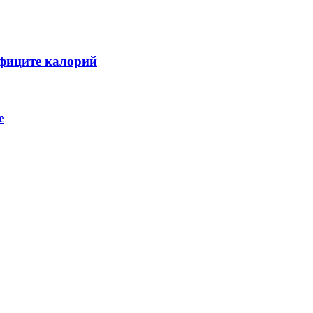
ефиците калорий
е