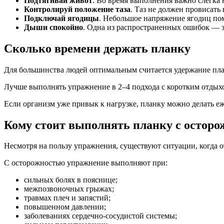
Подтягивай живот
. Во время выполнения важно слегка 
Контролируй положение таза
. Таз не должен провисать
Подключай ягодицы
. Небольшое напряжение ягодиц пом
Дыши спокойно
. Одна из распространенных ошибок — 
Сколько времени держать планку
Для большинства людей оптимальным считается удержание план
Лучше выполнять упражнение в 2–4 подхода с коротким отдых
Если организм уже привык к нагрузке, планку можно делать еж
Кому стоит выполнять планку с остор
Несмотря на пользу упражнения, существуют ситуации, когда о
С осторожностью упражнение выполняют при:
сильных болях в пояснице;
межпозвоночных грыжах;
травмах плеч и запястий;
повышенном давлении;
заболеваниях сердечно-сосудистой системы;