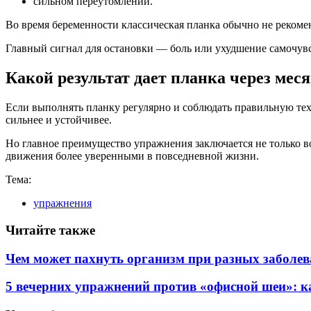
сильном переутомлении.
Во время беременности классическая планка обычно не рекоме
Главный сигнал для остановки — боль или ухудшение самочув
Какой результат дает планка через мес
Если выполнять планку регулярно и соблюдать правильную тех
сильнее и устойчивее.
Но главное преимущество упражнения заключается не только во
движения более уверенными в повседневной жизни.
Тема:
упражнения
Читайте также
Чем может пахнуть организм при разных заболева
5 вечерних упражнений против «офисной шеи»: ка