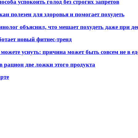
пособа успокоить голод без строгих запретов
кан полезен для здоровья и помогает похудеть
ринолог объяснил, что мешает похудеть даже при д
аботает новый фитнес-тренд
 можете уснуть: причина может быть совсем не в ед
 в рацион две ложки этого продукта
орте