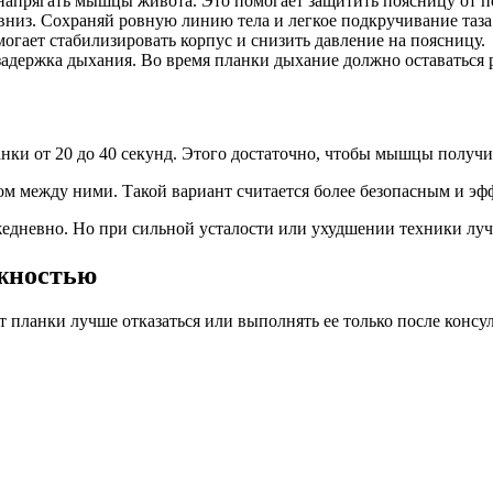
напрягать мышцы живота. Это помогает защитить поясницу от п
 вниз. Сохраняй ровную линию тела и легкое подкручивание таза
огает стабилизировать корпус и снизить давление на поясницу.
задержка дыхания. Во время планки дыхание должно оставаться
ки от 20 до 40 секунд. Этого достаточно, чтобы мышцы получил
ом между ними. Такой вариант считается более безопасным и э
едневно. Но при сильной усталости или ухудшении техники лучш
ожностью
т планки лучше отказаться или выполнять ее только после консу